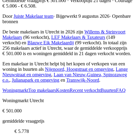
Gemiddelde vraagprijs € 501.000 · Verkooptijd 21 dagen · Courtage
€ 5.006 - € 6.508.
Door
Juiste Makelaar team
·
Bijgewerkt 9 augustus 2026
·
Openbare
bronnen
De beste makelaars in Utrecht in 2026 zijn
Willems & Steinvoort
Makelaars
(96 verkocht),
LEF Makelaars & Taxateurs
(149
verkocht) en
Blauwe Eik Makelaardij
(99 verkocht)
. In totaal zijn
256 makelaars actief in Utrecht, waar de gemiddelde verkoopprijs
€ 501.000 is en woningen gemiddeld in 21 dagen verkocht worden.
Een makelaar in Utrecht helpt bij het kopen of verkopen van een
woning in buurten als
Nijenoord, Hoogstraat en omgeving
,
Lange
Nieuwstraat en omgeving
,
Laan van Nieuw-Guinea, Spinozaweg
e.o.
,
Julianapark en omgeving
en
Transwijk-Noord
.
Woningmarkt
Top makelaars
Kosten
Recent verkocht
Buurten
FAQ
Woningmarkt Utrecht
€ 501.000
gemiddelde vraagprijs
€ 5.778