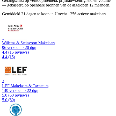
Gerangschikt op verkoopsnelheid, prijsnauwkeurigheid en volume
— gebaseerd op openbare bronnen van de afgelopen 12 maanden.
Gemiddeld 21 dagen te koop in Utrecht
·
256 actieve makelaars
1
Willems & Steinvoort Makelaars
96 verkocht
· 20 dgn
4.4
(15 reviews)
4.4
(15)
2
LEF Makelaars & Taxateurs
149 verkocht
· 22 dgn
5.0
(60 reviews)
5.0
(60)