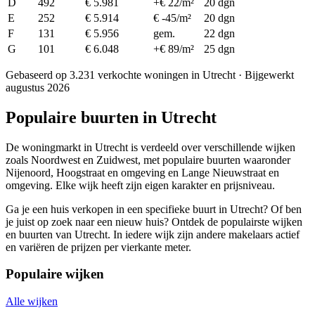
D
492
€ 5.981
+€ 22/m²
20 dgn
E
252
€ 5.914
€ -45/m²
20 dgn
F
131
€ 5.956
gem.
22 dgn
G
101
€ 6.048
+€ 89/m²
25 dgn
Gebaseerd op 3.231 verkochte woningen in Utrecht · Bijgewerkt
augustus 2026
Populaire buurten in Utrecht
De woningmarkt in Utrecht is verdeeld over verschillende wijken
zoals Noordwest en Zuidwest, met populaire buurten waaronder
Nijenoord, Hoogstraat en omgeving en Lange Nieuwstraat en
omgeving. Elke wijk heeft zijn eigen karakter en prijsniveau.
Ga je een huis verkopen in een specifieke buurt in Utrecht? Of ben
je juist op zoek naar een nieuw huis? Ontdek de populairste wijken
en buurten van Utrecht. In iedere wijk zijn andere makelaars actief
en variëren de prijzen per vierkante meter.
Populaire wijken
Alle wijken