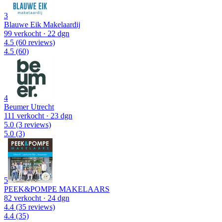
3
Blauwe Eik Makelaardij
99 verkocht
· 22 dgn
4.5
(60 reviews)
4.5
(60)
4
Beumer Utrecht
111 verkocht
· 23 dgn
5.0
(3 reviews)
5.0
(3)
5
PEEK&POMPE MAKELAARS
82 verkocht
· 24 dgn
4.4
(35 reviews)
4.4
(35)