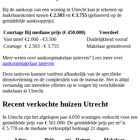
Bij de aankoop van een woning in Utrecht kun je rekenen op
makelaarskosten tussen
€ 2.503
en
€ 3.755
(gebaseerd op de
gemiddelde aankoopprijs).
Courtage
Bij mediane prijs (€ 450.000)
Voordeel
Vast tarief
€2.000 - €3.500
Duidelijkheid vooraf
Courtage
€ 2.503 - € 3.755
Makelaar gemotiveerd
Meer weten over aankoopmakelaar tarieven? Lees meer over
aankoopmakelaar tarieven
Deze tarieven kunnen variëren afhankelijk van de specifieke
dienstverlening en de complexiteit van de transactie. Het is altijd
verstandig om meerdere offertes op te vragen bij verschillende
makelaars in Utrecht.
Recent verkochte huizen Utrecht
In Utrecht zijn het afgelopen jaar 4.050 woningen verkocht voor een
gemiddelde prijs van € 501.000. De gemiddelde prijs per m² is
€ 5.778 en de mediane verkooptijd bedraagt 21 dagen.
Adres
Prijs
m²
Datum
Makelaar