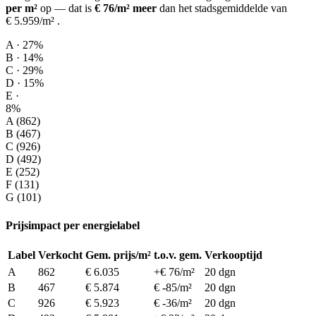
per m²
op
— dat is
€ 76/m² meer
dan het stadsgemiddelde van
€ 5.959/m²
.
A · 27%
B · 14%
C · 29%
D · 15%
E ·
8%
A (862)
B (467)
C (926)
D (492)
E (252)
F (131)
G (101)
Prijsimpact per energielabel
Label
Verkocht
Gem. prijs/m²
t.o.v. gem.
Verkooptijd
A
862
€ 6.035
+€ 76/m²
20 dgn
B
467
€ 5.874
€ -85/m²
20 dgn
C
926
€ 5.923
€ -36/m²
20 dgn