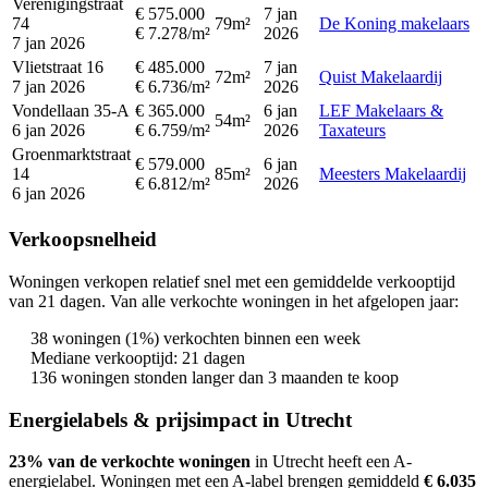
Verenigingstraat
€ 575.000
7 jan
74
79m²
De Koning makelaars
€ 7.278/m²
2026
7 jan 2026
Vlietstraat 16
€ 485.000
7 jan
72m²
Quist Makelaardij
7 jan 2026
€ 6.736/m²
2026
Vondellaan 35-A
€ 365.000
6 jan
LEF Makelaars &
54m²
6 jan 2026
€ 6.759/m²
2026
Taxateurs
Groenmarktstraat
€ 579.000
6 jan
14
85m²
Meesters Makelaardij
€ 6.812/m²
2026
6 jan 2026
Verkoopsnelheid
Woningen verkopen relatief snel met een gemiddelde verkooptijd
van 21 dagen. Van alle verkochte woningen in het afgelopen jaar:
38 woningen (1%) verkochten binnen een week
Mediane verkooptijd: 21 dagen
136 woningen stonden langer dan 3 maanden te koop
Energielabels & prijsimpact in Utrecht
23% van de verkochte woningen
in Utrecht heeft een A-
energielabel.
Woningen met een A-label brengen gemiddeld
€ 6.035