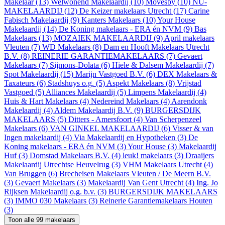
Makelaar (13)
Welwonend Makelaardij (10)
Movesby (10)
NU-
MAKELAARDIJ (12)
De Keizer makelaars Utrecht (17)
Carine
Fabisch Makelaardij (9)
Kanters Makelaars (10)
Your House
Makelaardij (14)
De Koning makelaars - ERA én NVM (9)
Bas
Makelaars (13)
MOZAIEK MAKELAARDIJ (9)
April makelaars
Vleuten (7)
WD Makelaars (8)
Dam en Hooft Makelaars Utrecht
B.V. (8)
REINERIE GARANTIEMAKELAARS (7)
Gevaert
Makelaars (7)
Sijmons-Dolata (6)
Hiele & Dalsem Makelaardij (7)
Spot Makelaardij (15)
Marijn Vastgoed B.V. (6)
DEX Makelaars &
Taxateurs (6)
Stadshuys o.g. (5)
Aspekt Makelaars (8)
Vrijstad
Vastgoed (5)
Alliances Makelaardij (5)
Limpens Makelaardij (4)
Huis & Hart Makelaars (4)
Nedereind Makelaars (4)
Aarendonk
Makelaardij (4)
Aldem Makelaardij B.V. (9)
BURGERSDIJK
MAKELAARS (5)
Ditters - Amersfoort (4)
Van Scherpenzeel
Makelaars (6)
VAN GINKEL MAKELAARDIJ (6)
Visser & van
Ingen makelaardij (4)
Via Makelaardij en Hypotheken (3)
De
Koning makelaars - ERA én NVM (3)
Your House (3)
Makelaardij
Huf (3)
Domstad Makelaars B.V. (4)
leuk! makelaars (3)
Draaijers
Makelaardij Utrechtse Heuvelrug (3)
VHM Makelaars Utrecht (4)
Van Bruggen (6)
Brecheisen Makelaars Vleuten / De Meern B.V.
(3)
Gevaert Makelaars (3)
Makelaardij Van Gent Utrecht (4)
Ing. Jo
Rijksen Makelaardij o.g. b.v. (3)
BURGERSDIJK MAKELAARS
(3)
IMMO 030 Makelaars (3)
Reinerie Garantiemakelaars Houten
(3)
Toon alle 99 makelaars