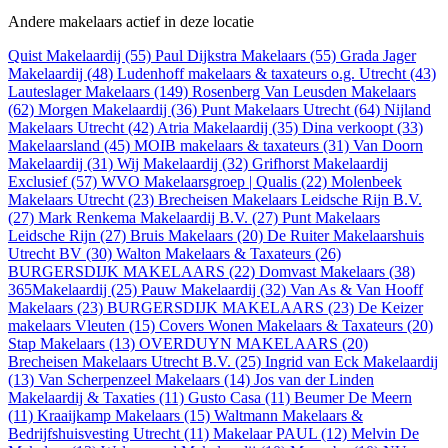
Andere makelaars actief in deze locatie
Quist Makelaardij (55)
Paul Dijkstra Makelaars (55)
Grada Jager
Makelaardij (48)
Ludenhoff makelaars & taxateurs o.g. Utrecht (43)
Lauteslager Makelaars (149)
Rosenberg Van Leusden Makelaars
(62)
Morgen Makelaardij (36)
Punt Makelaars Utrecht (64)
Nijland
Makelaars Utrecht (42)
Atria Makelaardij (35)
Dina verkoopt (33)
Makelaarsland (45)
MOIB makelaars & taxateurs (31)
Van Doorn
Makelaardij (31)
Wij Makelaardij (32)
Grifhorst Makelaardij
Exclusief (57)
WVO Makelaarsgroep | Qualis (22)
Molenbeek
Makelaars Utrecht (23)
Brecheisen Makelaars Leidsche Rijn B.V.
(27)
Mark Renkema Makelaardij B.V. (27)
Punt Makelaars
Leidsche Rijn (27)
Bruis Makelaars (20)
De Ruiter Makelaarshuis
Utrecht BV (30)
Walton Makelaars & Taxateurs (26)
BURGERSDIJK MAKELAARS (22)
Domvast Makelaars (38)
365Makelaardij (25)
Pauw Makelaardij (32)
Van As & Van Hooff
Makelaars (23)
BURGERSDIJK MAKELAARS (23)
De Keizer
makelaars Vleuten (15)
Covers Wonen Makelaars & Taxateurs (20)
Stap Makelaars (13)
OVERDUYN MAKELAARS (20)
Brecheisen Makelaars Utrecht B.V. (25)
Ingrid van Eck Makelaardij
(13)
Van Scherpenzeel Makelaars (14)
Jos van der Linden
Makelaardij & Taxaties (11)
Gusto Casa (11)
Beumer De Meern
(11)
Kraaijkamp Makelaars (15)
Waltmann Makelaars &
Bedrijfshuisvesting Utrecht (11)
Makelaar PAUL (12)
Melvin De