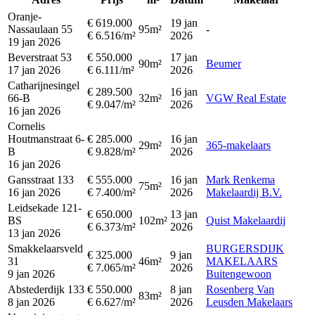
Oranje-
€ 619.000
19 jan
Nassaulaan 55
95m²
-
€ 6.516/m²
2026
19 jan 2026
Beverstraat 53
€ 550.000
17 jan
90m²
Beumer
17 jan 2026
€ 6.111/m²
2026
Catharijnesingel
€ 289.500
16 jan
66-B
32m²
VGW Real Estate
€ 9.047/m²
2026
16 jan 2026
Cornelis
Houtmanstraat 6-
€ 285.000
16 jan
29m²
365-makelaars
B
€ 9.828/m²
2026
16 jan 2026
Gansstraat 133
€ 555.000
16 jan
Mark Renkema
75m²
16 jan 2026
€ 7.400/m²
2026
Makelaardij B.V.
Leidsekade 121-
€ 650.000
13 jan
BS
102m²
Quist Makelaardij
€ 6.373/m²
2026
13 jan 2026
Smakkelaarsveld
BURGERSDIJK
€ 325.000
9 jan
31
46m²
MAKELAARS
€ 7.065/m²
2026
9 jan 2026
Buitengewoon
Abstederdijk 133
€ 550.000
8 jan
Rosenberg Van
83m²
8 jan 2026
€ 6.627/m²
2026
Leusden Makelaars