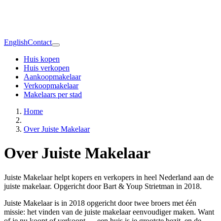
English
Contact
Huis kopen
Huis verkopen
Aankoopmakelaar
Verkoopmakelaar
Makelaars per stad
Home
Over Juiste Makelaar
Over Juiste Makelaar
Juiste Makelaar helpt kopers en verkopers in heel Nederland aan de
juiste makelaar. Opgericht door Bart & Youp Strietman in 2018.
Juiste Makelaar is in 2018 opgericht door twee broers met één
missie: het vinden van de juiste makelaar eenvoudiger maken. Want
of je nu koopt of verkoopt — een huis is je grootste bezit, en de