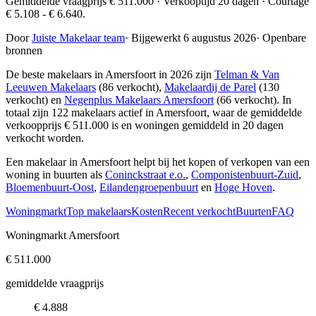
Gemiddelde vraagprijs € 511.000 · Verkooptijd 20 dagen · Courtage
€ 5.108 - € 6.640.
Door
Juiste Makelaar team
·
Bijgewerkt 6 augustus 2026
·
Openbare
bronnen
De beste makelaars in Amersfoort in 2026 zijn
Telman & Van
Leeuwen Makelaars
(86 verkocht),
Makelaardij de Parel
(130
verkocht) en
Negenplus Makelaars Amersfoort
(66 verkocht)
. In
totaal zijn 122 makelaars actief in Amersfoort, waar de gemiddelde
verkoopprijs € 511.000 is en woningen gemiddeld in 20 dagen
verkocht worden.
Een makelaar in Amersfoort helpt bij het kopen of verkopen van een
woning in buurten als
Coninckstraat e.o.
,
Componistenbuurt-Zuid
,
Bloemenbuurt-Oost
,
Eilandengroepenbuurt
en
Hoge Hoven
.
Woningmarkt
Top makelaars
Kosten
Recent verkocht
Buurten
FAQ
Woningmarkt Amersfoort
€ 511.000
gemiddelde vraagprijs
€ 4.888