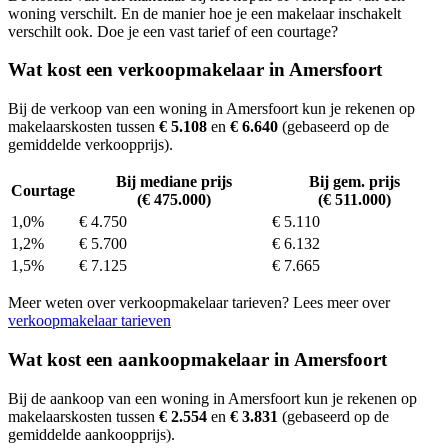
woning verschilt. En de manier hoe je een makelaar inschakelt
verschilt ook. Doe je een vast tarief of een courtage?
Wat kost een verkoopmakelaar in Amersfoort
Bij de verkoop van een woning in Amersfoort kun je rekenen op
makelaarskosten tussen
€ 5.108
en
€ 6.640
(gebaseerd op de
gemiddelde verkoopprijs).
Bij mediane prijs
Bij gem. prijs
Courtage
(€ 475.000)
(€ 511.000)
1,0%
€ 4.750
€ 5.110
1,2%
€ 5.700
€ 6.132
1,5%
€ 7.125
€ 7.665
Meer weten over verkoopmakelaar tarieven? Lees meer over
verkoopmakelaar tarieven
Wat kost een aankoopmakelaar in Amersfoort
Bij de aankoop van een woning in Amersfoort kun je rekenen op
makelaarskosten tussen
€ 2.554
en
€ 3.831
(gebaseerd op de
gemiddelde aankoopprijs).