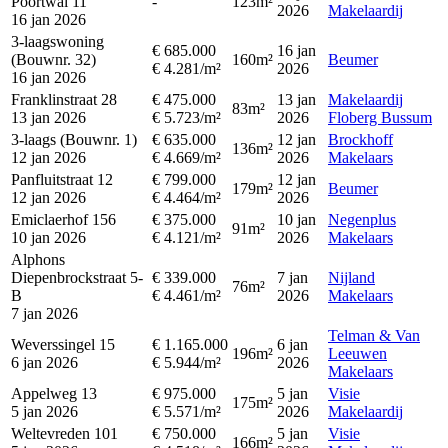
Poortwal 11
-
123m²
2026
Makelaardij
16 jan 2026
3-laagswoning
€ 685.000
16 jan
(Bouwnr. 32)
160m²
Beumer
€ 4.281/m²
2026
16 jan 2026
Franklinstraat 28
€ 475.000
13 jan
Makelaardij
83m²
13 jan 2026
€ 5.723/m²
2026
Floberg Bussum
3-laags (Bouwnr. 1)
€ 635.000
12 jan
Brockhoff
136m²
12 jan 2026
€ 4.669/m²
2026
Makelaars
Panfluitstraat 12
€ 799.000
12 jan
179m²
Beumer
12 jan 2026
€ 4.464/m²
2026
Emiclaerhof 156
€ 375.000
10 jan
Negenplus
91m²
10 jan 2026
€ 4.121/m²
2026
Makelaars
Alphons
Diepenbrockstraat 5-
€ 339.000
7 jan
Nijland
76m²
B
€ 4.461/m²
2026
Makelaars
7 jan 2026
Telman & Van
Weverssingel 15
€ 1.165.000
6 jan
196m²
Leeuwen
6 jan 2026
€ 5.944/m²
2026
Makelaars
Appelweg 13
€ 975.000
5 jan
Visie
175m²
5 jan 2026
€ 5.571/m²
2026
Makelaardij
Weltevreden 101
€ 750.000
5 jan
Visie
166m²