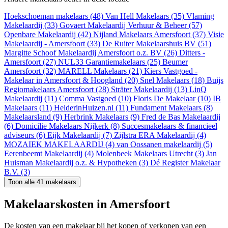
Hoekschoeman makelaars (48)
Van Hell Makelaars (35)
Vlaming
Makelaardij (33)
Govaert Makelaardij Verhuur & Beheer (57)
Openbare Makelaardij (42)
Nijland Makelaars Amersfoort (37)
Visie
Makelaardij - Amersfoort (33)
De Ruiter Makelaarshuis BV (51)
Margitte Schoof Makelaardij Amersfoort o.z. BV (26)
Ditters -
Amersfoort (27)
NUL33 Garantiemakelaars (25)
Beumer
Amersfoort (32)
MARELL Makelaars (21)
Kiers Vastgoed -
Makelaar in Amersfoort & Hoogland (20)
Snel Makelaars (18)
Buijs
Regiomakelaars Amersfoort (28)
Sträter Makelaardij (13)
LinQ
Makelaardij (11)
Comma Vastgoed (10)
Floris De Makelaar (10)
IB
Makelaars (11)
HelderinHuizen.nl (11)
Fundament Makelaars (8)
Makelaarsland (9)
Herbrink Makelaars (9)
Fred de Bas Makelaardij
(6)
Domicilie Makelaars Nijkerk (8)
Succesmakelaars & financieel
adviseurs (6)
Eijk Makelaardij (7)
Zijlstra ERA Makelaardij (4)
MOZAIEK MAKELAARDIJ (4)
van Oossanen makelaardij (5)
Eerenbeemt Makelaardij (4)
Molenbeek Makelaars Utrecht (3)
Jan
Huisman Makelaardij o.z. & Hypotheken (3)
Dé Register Makelaar
B.V. (3)
Toon alle 41 makelaars
Makelaarskosten in Amersfoort
De kosten van een makelaar bij het kopen of verkopen van een