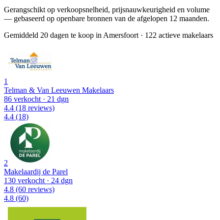
Gerangschikt op verkoopsnelheid, prijsnauwkeurigheid en volume
— gebaseerd op openbare bronnen van de afgelopen 12 maanden.
Gemiddeld 20 dagen te koop in Amersfoort
·
122 actieve makelaars
1
Telman & Van Leeuwen Makelaars
86 verkocht
· 21 dgn
4.4
(18 reviews)
4.4
(18)
2
Makelaardij de Parel
130 verkocht
· 24 dgn
4.8
(60 reviews)
4.8
(60)