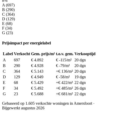
8%
A (697)
B (290)
C (364)
D (129)
E (68)
F (34)
G (23)
Prijsimpact per energielabel
Label
Verkocht
Gem. prijs/m²
t.o.v. gem.
Verkooptijd
A
697
€ 4.892
€ -115/m²
20 dgn
B
290
€ 4.928
€ -79/m²
20 dgn
C
364
€ 5.143
+€ 136/m²
20 dgn
D
129
€ 4.949
€ -58/m²
19 dgn
E
68
€ 5.429
+€ 422/m²
22 dgn
F
34
€ 5.492
+€ 485/m²
26 dgn
G
23
€ 5.688
+€ 681/m²
22 dgn
Gebaseerd op 1.605 verkochte woningen in Amersfoort ·
Bijgewerkt augustus 2026