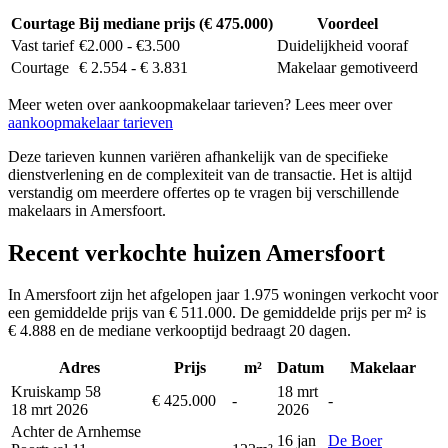
Courtage
Bij mediane prijs (€ 475.000)
Voordeel
Vast tarief
€2.000 - €3.500
Duidelijkheid vooraf
Courtage
€ 2.554 - € 3.831
Makelaar gemotiveerd
Meer weten over aankoopmakelaar tarieven? Lees meer over
aankoopmakelaar tarieven
Deze tarieven kunnen variëren afhankelijk van de specifieke
dienstverlening en de complexiteit van de transactie. Het is altijd
verstandig om meerdere offertes op te vragen bij verschillende
makelaars in Amersfoort.
Recent verkochte huizen Amersfoort
In Amersfoort zijn het afgelopen jaar 1.975 woningen verkocht voor
een gemiddelde prijs van € 511.000. De gemiddelde prijs per m² is
€ 4.888 en de mediane verkooptijd bedraagt 20 dagen.
Adres
Prijs
m²
Datum
Makelaar
Kruiskamp 58
18 mrt
€ 425.000
-
-
18 mrt 2026
2026
Achter de Arnhemse
16 jan
De Boer