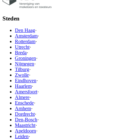
Steden
Den Haag
·
Amsterdam
·
Rotterdam
·
Utrecht
·
Breda
·
Groningen
·
Nijmegen
·
Tilburg
·
Zwolle
·
Eindhoven
·
Haarlem
·
Amersfoort
·
Almere
·
Enschede
·
Arnhem
·
Dordrecht
·
Den-Bosch
·
Maastricht
·
Apeldoorn
·
Leiden
·