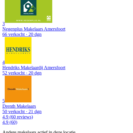
3
Negenplus Makelaars Amersfoort
66 verkocht
· 20 dgn
4
Hendriks Makelaardij Amersfoort
52 verkocht
· 20 dgn
5
Drenth Makelaars
50 verkocht
· 21 dgn
4.9
(60 reviews)
4.9
(60)
Andere makelaars actief in deze locatie