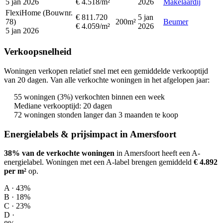
5 jan 2026
€ 4.518/m²
2026
Makelaardij
FlexiHome (Bouwnr.
€ 811.720
5 jan
78)
200m²
Beumer
€ 4.059/m²
2026
5 jan 2026
Verkoopsnelheid
Woningen verkopen relatief snel met een gemiddelde verkooptijd
van 20 dagen. Van alle verkochte woningen in het afgelopen jaar:
55 woningen (3%) verkochten binnen een week
Mediane verkooptijd: 20 dagen
72 woningen stonden langer dan 3 maanden te koop
Energielabels & prijsimpact in Amersfoort
38% van de verkochte woningen
in Amersfoort heeft een A-
energielabel.
Woningen met een A-label brengen gemiddeld
€ 4.892
per m²
op
.
A · 43%
B · 18%
C · 23%
D ·