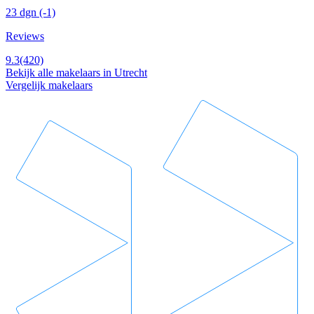
23 dgn
(-1)
Reviews
9.3
(420)
Bekijk alle makelaars in Utrecht
Vergelijk makelaars