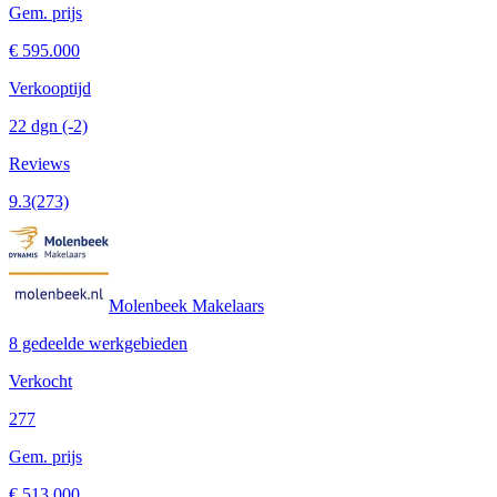
Gem. prijs
€ 595.000
Verkooptijd
22 dgn
(-2)
Reviews
9.3
(273)
Molenbeek Makelaars
8 gedeelde werkgebieden
Verkocht
277
Gem. prijs
€ 513.000