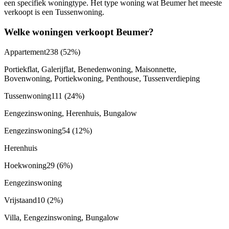
een specifiek woningtype. Het type woning wat Beumer het meeste
verkoopt is een Tussenwoning.
Welke woningen verkoopt Beumer?
Appartement
238
(52%)
Portiekflat, Galerijflat, Benedenwoning, Maisonnette,
Bovenwoning, Portiekwoning, Penthouse, Tussenverdieping
Tussenwoning
111
(24%)
Eengezinswoning, Herenhuis, Bungalow
Eengezinswoning
54
(12%)
Herenhuis
Hoekwoning
29
(6%)
Eengezinswoning
Vrijstaand
10
(2%)
Villa, Eengezinswoning, Bungalow