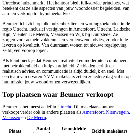
Utrechtse huizenmarkt. Het kantoor biedt full-service principes, wat
betekent dat ze alle aspecten van jouw woondossier begeleiden, van
aan- en verkoop tot hypotheekadvies.
Beumer richt zich op alle huizenbezitters en woningzoekenden in de
regio Utrecht, inclusief vestigingen in Amersfoort, Utrecht, Leidsche
Rijn, Vleuten-De Meern, Maarssen en Wijk bij Duurstede. Ze
zorgen voor actuele vakkennis en vernieuwend advies, zonder in te
leveren op kwaliteit. Van duurzaam wonen tot nieuwe regelgeving,
ze blijven voorop lopen.
Als klant merk je dat Beumer creativiteit en moderniteit combineert
met betrokkenheid en hulpvaardigheid. Ze bieden eerlijk en
realistisch advies, en communicatie is altijd duidelijk en snel. Met
een team van ervaren NVM-makelaars zetten ze iedere dag vol in op
hun missie: jouw woondromen verwezenlijken.
Top plaatsen waar Beumer verkoopt
Beumer is het meest actief in
Utrecht
. Dit makelaarskantoor
verkoopt verder ook in andere plaatsen als
Amersfoort
,
Nieuwegein
,
Maarssen
en
De Meern
.
Aantal
Gemiddelde
Plaats
Bekijk makelaars