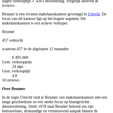
dagen verkooptijd ✓ 4.8/5 beoordeling. Vergelijk tarieven &
reviews.
Beumer is een ervaren makelaarskantoor
gevestigd in
Utrecht
.
De
focus van dit kantoor ligt op het hogere segment.
Dit
makelaarskantoor is een actieve verkoper.
Beumer
457
verkocht
waarvan 457 in de afgelopen 12 maanden
€ 495.000
Gem. verkoopprijs
24 dgn
Gem. verkooptijd
4.8
10 reviews
Over Beumer
In de regio Utrecht vind je Beumer, een makelaarskantoor met een
lange geschiedenis en een sterke focus op klantgerichte
dienstverlening. Sinds 1978 staat Beumer bekend om zijn
betrouwbare, deskundige en vernieuwend aanpak binnen de