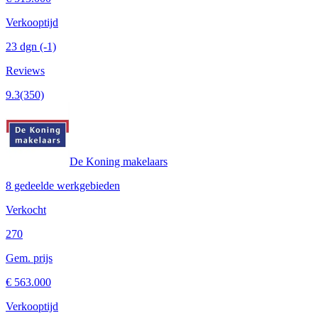
Verkooptijd
23 dgn
(-1)
Reviews
9.3
(350)
De Koning makelaars
8 gedeelde werkgebieden
Verkocht
270
Gem. prijs
€ 563.000
Verkooptijd