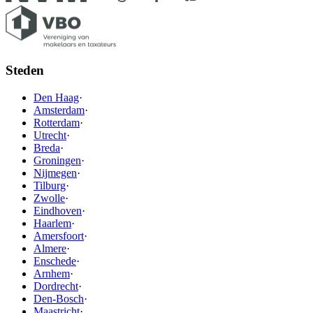
Steden
Den Haag
·
Amsterdam
·
Rotterdam
·
Utrecht
·
Breda
·
Groningen
·
Nijmegen
·
Tilburg
·
Zwolle
·
Eindhoven
·
Haarlem
·
Amersfoort
·
Almere
·
Enschede
·
Arnhem
·
Dordrecht
·
Den-Bosch
·
Maastricht
·