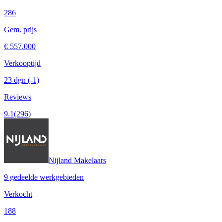
286
Gem. prijs
€ 557.000
Verkooptijd
23 dgn
(-1)
Reviews
9.1
(296)
Nijland Makelaars
9 gedeelde werkgebieden
Verkocht
188