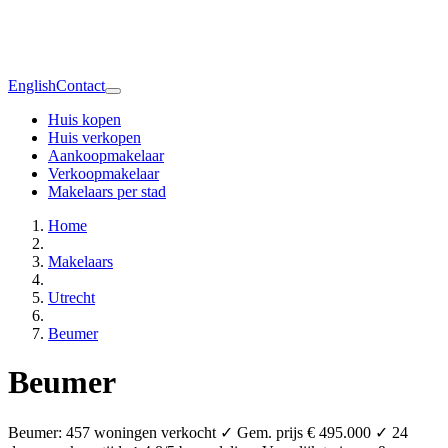
English
Contact
Huis kopen
Huis verkopen
Aankoopmakelaar
Verkoopmakelaar
Makelaars per stad
Home
Makelaars
Utrecht
Beumer
Beumer
Beumer: 457 woningen verkocht ✓ Gem. prijs € 495.000 ✓ 24