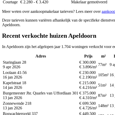
Courtage
€ 2.280 - € 3.420
Makelaar gemotiveerd
Meer weten over aankoopmakelaar tarieven? Lees meer over
aankoop
Deze tarieven kunnen variëren afhankelijk van de specifieke dienstverl
Apeldoorn.
Recent verkochte huizen Apeldoorn
In Apeldoorn zijn het afgelopen jaar 1.704 woningen verkocht voor e
Adres
Prijs
m²
Staringlaan 28
€ 300.000
77m²
9 a
9 apr 2026
€ 3.896/m²
Loolaan 41-56
€ 230.000
105m²
16 
16 jan 2026
€ 2.190/m²
Kapelstraat 18
€ 215.000
51m²
14 
14 jan 2026
€ 4.216/m²
Burgemeester Jhr. Quarles van Uffordlaan 301
€ 375.000
87m²
13 
13 jan 2026
€ 4.310/m²
Zonnewende 218
€ 699.500
148m²
13 
13 jan 2026
€ 4.726/m²
Boswachtersveld 337
€ 449.500