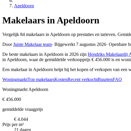
Apeldoorn
Makelaars in Apeldoorn
Vergelijk 84 makelaars in Apeldoorn op prestaties en tarieven. Gemid
Door
Juiste Makelaar team
·
Bijgewerkt 7 augustus 2026
·
Openbare b
De beste makelaars in Apeldoorn in 2026 zijn
Hendriks Makelaardij 
in Apeldoorn, waar de gemiddelde verkoopprijs € 456.000 is en won
Een makelaar in Apeldoorn helpt bij het kopen of verkopen van een 
Woningmarkt
Top makelaars
Kosten
Recent verkocht
Buurten
FAQ
Woningmarkt Apeldoorn
€ 456.000
gemiddelde vraagprijs
€ 4.044
Prijs per m²
21 dagen