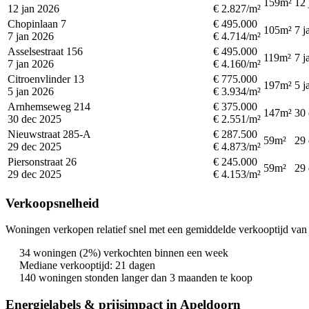
159m²
12 
12 jan 2026
€ 2.827/m²
Chopinlaan 7
€ 495.000
105m²
7 j
7 jan 2026
€ 4.714/m²
Asselsestraat 156
€ 495.000
119m²
7 j
7 jan 2026
€ 4.160/m²
Citroenvlinder 13
€ 775.000
197m²
5 j
5 jan 2026
€ 3.934/m²
Arnhemseweg 214
€ 375.000
147m²
30
30 dec 2025
€ 2.551/m²
Nieuwstraat 285-A
€ 287.500
59m²
29
29 dec 2025
€ 4.873/m²
Piersonstraat 26
€ 245.000
59m²
29
29 dec 2025
€ 4.153/m²
Verkoopsnelheid
Woningen verkopen relatief snel met een gemiddelde verkooptijd van 
34 woningen (2%) verkochten binnen een week
Mediane verkooptijd: 21 dagen
140 woningen stonden langer dan 3 maanden te koop
Energielabels & prijsimpact in Apeldoorn