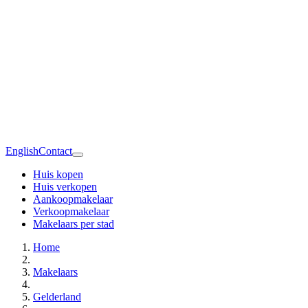
English
Contact
Huis kopen
Huis verkopen
Aankoopmakelaar
Verkoopmakelaar
Makelaars per stad
Home
Makelaars
Gelderland