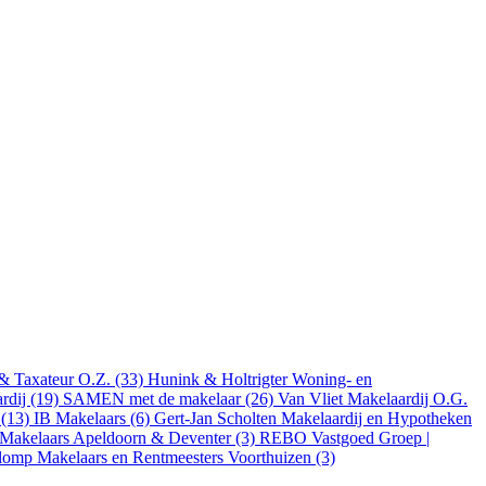
 & Taxateur O.Z. (33)
Hunink & Holtrigter Woning- en
rdij (19)
SAMEN met de makelaar (26)
Van Vliet Makelaardij O.G.
 (13)
IB Makelaars (6)
Gert-Jan Scholten Makelaardij en Hypotheken
 Makelaars Apeldoorn & Deventer (3)
REBO Vastgoed Groep |
lomp Makelaars en Rentmeesters Voorthuizen (3)