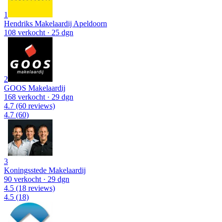
1
Hendriks Makelaardij Apeldoorn
108 verkocht
· 25 dgn
2
GOOS Makelaardij
168 verkocht
· 29 dgn
4.7
(60 reviews)
4.7
(60)
3
Koningsstede Makelaardij
90 verkocht
· 29 dgn
4.5
(18 reviews)
4.5
(18)