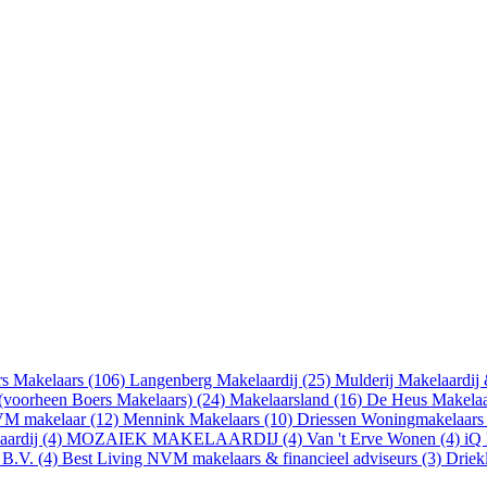
rs Makelaars (106)
Langenberg Makelaardij (25)
Mulderij Makelaardij
(voorheen Boers Makelaars) (24)
Makelaarsland (16)
De Heus Makelaa
VM makelaar (12)
Mennink Makelaars (10)
Driessen Woningmakelaars
aardij (4)
MOZAIEK MAKELAARDIJ (4)
Van 't Erve Wonen (4)
iQ
 B.V. (4)
Best Living NVM makelaars & financieel adviseurs (3)
Driek