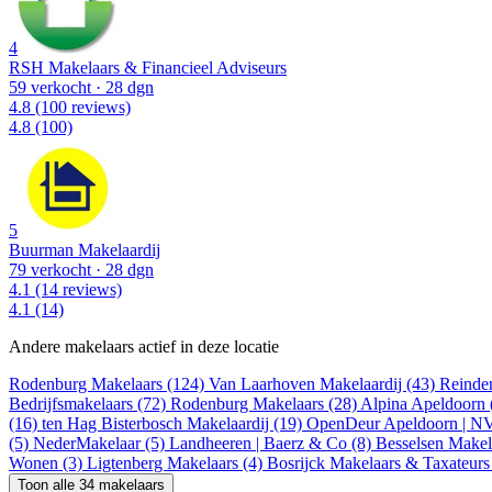
4
RSH Makelaars & Financieel Adviseurs
59 verkocht
· 28 dgn
4.8
(100 reviews)
4.8
(100)
5
Buurman Makelaardij
79 verkocht
· 28 dgn
4.1
(14 reviews)
4.1
(14)
Andere makelaars actief in deze locatie
Rodenburg Makelaars (124)
Van Laarhoven Makelaardij (43)
Reinde
Bedrijfsmakelaars (72)
Rodenburg Makelaars (28)
Alpina Apeldoorn 
(16)
ten Hag Bisterbosch Makelaardij (19)
OpenDeur Apeldoorn | N
(5)
NederMakelaar (5)
Landheeren | Baerz & Co (8)
Besselsen Makel
Wonen (3)
Ligtenberg Makelaars (4)
Bosrijck Makelaars & Taxateurs
Toon alle 34 makelaars