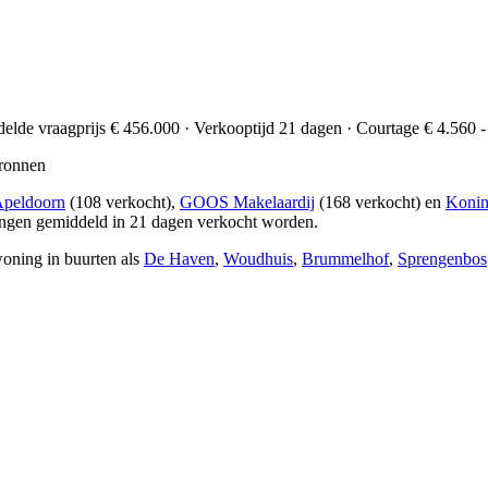
delde vraagprijs € 456.000 · Verkooptijd 21 dagen · Courtage € 4.560 -
ronnen
Apeldoorn
(108 verkocht),
GOOS Makelaardij
(168 verkocht) en
Konin
ingen gemiddeld in 21 dagen verkocht worden.
woning in buurten als
De Haven
,
Woudhuis
,
Brummelhof
,
Sprengenbos