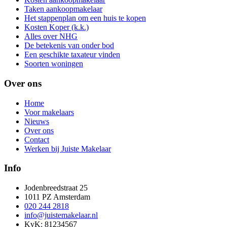
Taken aankoopmakelaar
Het stappenplan om een huis te kopen
Kosten Koper (k.k.)
Alles over NHG
De betekenis van onder bod
Een geschikte taxateur vinden
Soorten woningen
Over ons
Home
Voor makelaars
Nieuws
Over ons
Contact
Werken bij Juiste Makelaar
Info
Jodenbreedstraat 25
1011 PZ Amsterdam
020 244 2818
info@juistemakelaar.nl
KvK: 81234567