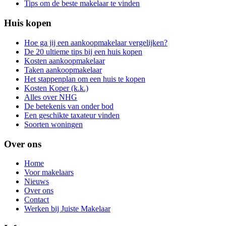
Tips om de beste makelaar te vinden
Huis kopen
Hoe ga jij een aankoopmakelaar vergelijken?
De 20 ultieme tips bij een huis kopen
Kosten aankoopmakelaar
Taken aankoopmakelaar
Het stappenplan om een huis te kopen
Kosten Koper (k.k.)
Alles over NHG
De betekenis van onder bod
Een geschikte taxateur vinden
Soorten woningen
Over ons
Home
Voor makelaars
Nieuws
Over ons
Contact
Werken bij Juiste Makelaar