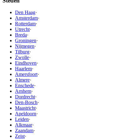
Steden
Den Haag
·
Amsterdam
·
Rotterdam
·
Utrecht
·
Breda
·
Groningen
·
Nijmegen
·
Tilburg
·
Zwolle
·
Eindhoven
·
Haarlem
·
Amersfoort
·
Almere
·
Enschede
·
Arnhem
·
Dordrecht
·
Den-Bosch
·
Maastricht
·
Apeldoorn
·
Leiden
·
Alkmaar
·
Zaandam
·
Zeist
·