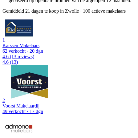
— gebaseerd op openbare bronnen van de afgelopen 12 maanden.
Gemiddeld 21 dagen te koop in Zwolle
·
100 actieve makelaars
1
Karssen Makelaars
62 verkocht
· 20 dgn
4.6
(13 reviews)
4.6
(13)
2
Voorst Makelaardij
49 verkocht
· 17 dgn