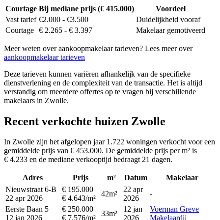
Courtage
Bij mediane prijs (€ 415.000)
Voordeel
Vast tarief
€2.000 - €3.500
Duidelijkheid vooraf
Courtage
€ 2.265 - € 3.397
Makelaar gemotiveerd
Meer weten over aankoopmakelaar tarieven? Lees meer over
aankoopmakelaar tarieven
Deze tarieven kunnen variëren afhankelijk van de specifieke
dienstverlening en de complexiteit van de transactie. Het is altijd
verstandig om meerdere offertes op te vragen bij verschillende
makelaars in Zwolle.
Recent verkochte huizen Zwolle
In Zwolle zijn het afgelopen jaar 1.722 woningen verkocht voor een
gemiddelde prijs van € 453.000. De gemiddelde prijs per m² is
€ 4.233 en de mediane verkooptijd bedraagt 21 dagen.
Adres
Prijs
m²
Datum
Makelaar
Nieuwstraat 6-B
€ 195.000
22 apr
42m²
-
22 apr 2026
€ 4.643/m²
2026
Eerste Baan 5
€ 250.000
12 jan
Voerman Greve
33m²
12 jan 2026
€ 7.576/m²
2026
Makelaardij