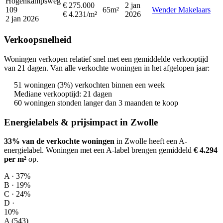
Hogenkampsweg
€ 275.000
2 jan
109
65m²
Wender Makelaars
€ 4.231/m²
2026
2 jan 2026
Verkoopsnelheid
Woningen verkopen relatief snel met een gemiddelde verkooptijd
van 21 dagen. Van alle verkochte woningen in het afgelopen jaar:
51 woningen (3%) verkochten binnen een week
Mediane verkooptijd: 21 dagen
60 woningen stonden langer dan 3 maanden te koop
Energielabels & prijsimpact in Zwolle
33% van de verkochte woningen
in Zwolle heeft een A-
energielabel.
Woningen met een A-label brengen gemiddeld
€ 4.294
per m²
op
.
A · 37%
B · 19%
C · 24%
D ·
10%
A (543)