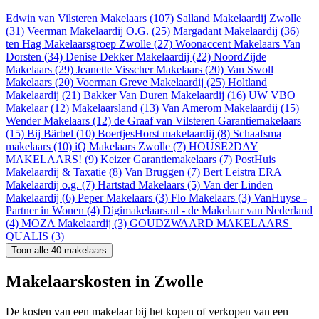
Edwin van Vilsteren Makelaars (107)
Salland Makelaardij Zwolle
(31)
Veerman Makelaardij O.G. (25)
Margadant Makelaardij (36)
ten Hag Makelaarsgroep Zwolle (27)
Woonaccent Makelaars Van
Dorsten (34)
Denise Dekker Makelaardij (22)
NoordZijde
Makelaars (29)
Jeanette Visscher Makelaars (20)
Van Swoll
Makelaars (20)
Voerman Greve Makelaardij (25)
Holtland
Makelaardij (21)
Bakker Van Duren Makelaardij (16)
UW VBO
Makelaar (12)
Makelaarsland (13)
Van Amerom Makelaardij (15)
Wender Makelaars (12)
de Graaf van Vilsteren Garantiemakelaars
(15)
Bij Bärbel (10)
BoertjesHorst makelaardij (8)
Schaafsma
makelaars (10)
iQ Makelaars Zwolle (7)
HOUSE2DAY
MAKELAARS! (9)
Keizer Garantiemakelaars (7)
PostHuis
Makelaardij & Taxatie (8)
Van Bruggen (7)
Bert Leistra ERA
Makelaardij o.g. (7)
Hartstad Makelaars (5)
Van der Linden
Makelaardij (6)
Peper Makelaars (3)
Flo Makelaars (3)
VanHuyse -
Partner in Wonen (4)
Digimakelaars.nl - de Makelaar van Nederland
(4)
MOZA Makelaardij (3)
GOUDZWAARD MAKELAARS |
QUALIS (3)
Toon alle 40 makelaars
Makelaarskosten in Zwolle
De kosten van een makelaar bij het kopen of verkopen van een