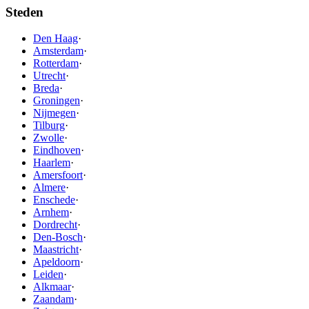
Steden
Den Haag
·
Amsterdam
·
Rotterdam
·
Utrecht
·
Breda
·
Groningen
·
Nijmegen
·
Tilburg
·
Zwolle
·
Eindhoven
·
Haarlem
·
Amersfoort
·
Almere
·
Enschede
·
Arnhem
·
Dordrecht
·
Den-Bosch
·
Maastricht
·
Apeldoorn
·
Leiden
·
Alkmaar
·
Zaandam
·