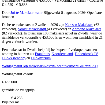
Gemiddelde vraagprijs € 453.000 · Verkooptijd 21 dagen · Courtage
€ 4.529 - € 5.888.
Door
Juiste Makelaar team
·
Bijgewerkt 6 augustus 2026
·
Openbare
bronnen
De beste makelaars in Zwolle in 2026 zijn
Karssen Makelaars
(62
verkocht),
Voorst Makelaardij
(49 verkocht) en
Admono Makelaars
(82 verkocht)
. In totaal zijn 100 makelaars actief in Zwolle, waar de
gemiddelde verkoopprijs € 453.000 is en woningen gemiddeld in 21
dagen verkocht worden.
Een makelaar in Zwolle helpt bij het kopen of verkopen van een
woning in buurten als
Frankhuis
,
Noordereiland
,
Holtenbroek IV
,
Oud-Assendorp
en
Oud-Ittersum
.
Woningmarkt
Top makelaars
Kosten
Recent verkocht
Buurten
FAQ
Woningmarkt Zwolle
€ 453.000
gemiddelde vraagprijs
€ 4.233
Prijs per m²