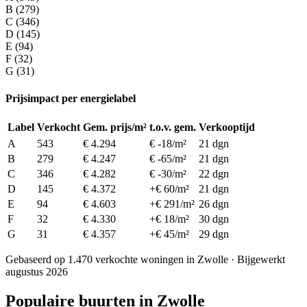
B (279)
C (346)
D (145)
E (94)
F (32)
G (31)
Prijsimpact per energielabel
Label
Verkocht
Gem. prijs/m²
t.o.v. gem.
Verkooptijd
A
543
€ 4.294
€ -18/m²
21 dgn
B
279
€ 4.247
€ -65/m²
21 dgn
C
346
€ 4.282
€ -30/m²
22 dgn
D
145
€ 4.372
+€ 60/m²
21 dgn
E
94
€ 4.603
+€ 291/m²
26 dgn
F
32
€ 4.330
+€ 18/m²
30 dgn
G
31
€ 4.357
+€ 45/m²
29 dgn
Gebaseerd op 1.470 verkochte woningen in Zwolle · Bijgewerkt
augustus 2026
Populaire buurten in Zwolle