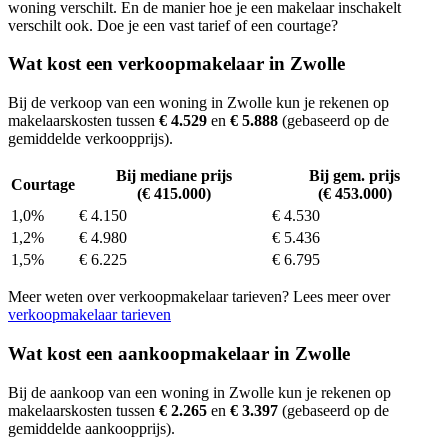
woning verschilt. En de manier hoe je een makelaar inschakelt
verschilt ook. Doe je een vast tarief of een courtage?
Wat kost een verkoopmakelaar in Zwolle
Bij de verkoop van een woning in Zwolle kun je rekenen op
makelaarskosten tussen
€ 4.529
en
€ 5.888
(gebaseerd op de
gemiddelde verkoopprijs).
Bij mediane prijs
Bij gem. prijs
Courtage
(€ 415.000)
(€ 453.000)
1,0%
€ 4.150
€ 4.530
1,2%
€ 4.980
€ 5.436
1,5%
€ 6.225
€ 6.795
Meer weten over verkoopmakelaar tarieven? Lees meer over
verkoopmakelaar tarieven
Wat kost een aankoopmakelaar in Zwolle
Bij de aankoop van een woning in Zwolle kun je rekenen op
makelaarskosten tussen
€ 2.265
en
€ 3.397
(gebaseerd op de
gemiddelde aankoopprijs).