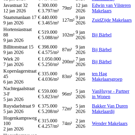
Javastraat 32
€ 300.000
12 jan
Edwin van Vilsteren
79m²
12 jan 2026
€ 3.797/m²
2026
Makelaars
Staatsmanlaan 17
€ 440.000
9 jan
127m²
ZuidZijde Makelaars
9 jan 2026
€ 3.465/m²
2026
Hortensiastraat
€ 519.000
9 jan
88
102m²
Bij Bärbel
€ 5.088/m²
2026
9 jan 2026
Billitonstraat 15
€ 398.000
9 jan
87m²
Bij Bärbel
9 jan 2026
€ 4.575/m²
2026
Wiek 20
€ 1.050.000
7 jan
200m²
Bij Bärbel
7 jan 2026
€ 5.250/m²
2026
Koperslagerstraat
€ 335.000
6 jan
ten Hag
45
83m²
€ 4.036/m²
2026
Makelaarsgroep
6 jan 2026
Nachtegaalstraat
€ 559.000
5 jan
VanHuyse - Partner
3-F
96m²
€ 5.823/m²
2026
in Wonen
5 jan 2026
Ruysdaelstraat 9
€ 375.000
5 jan
Bakker Van Duren
72m²
5 jan 2026
€ 5.208/m²
2026
Makelaardij
Hogenkampsweg
€ 315.000
2 jan
100
74m²
Wender Makelaars
€ 4.257/m²
2026
2 jan 2026