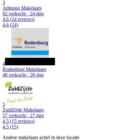
3
Admono Makelaars
82 verkocht
· 24 dgn
4.6
(24 reviews)
4.6
(24)
4
Rodenburg Makelaars
48 verkocht
· 26 dgn
5
ZuidZijde Makelaars
57 verkocht
· 27 dgn
4.5
(15 reviews)
4.5
(15)
Andere makelaars actief in deze locatie