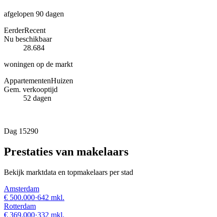
afgelopen 90 dagen
Eerder
Recent
Nu beschikbaar
28.684
woningen op de markt
Appartementen
Huizen
Gem. verkooptijd
52
dagen
Dag 1
52
90
Prestaties van makelaars
Bekijk marktdata en topmakelaars per stad
Amsterdam
€ 500.000
·
642 mkl.
Rotterdam
€ 369.000
·
332 mkl.