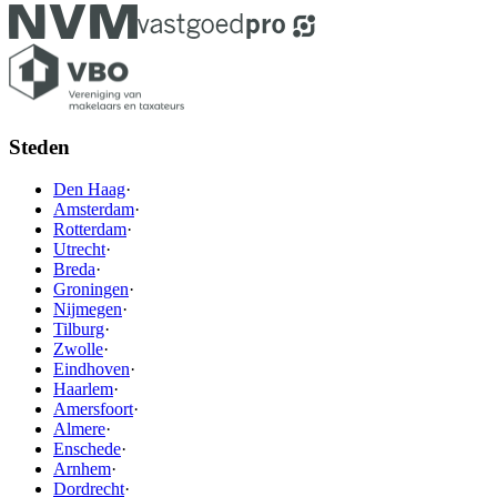
Steden
Den Haag
·
Amsterdam
·
Rotterdam
·
Utrecht
·
Breda
·
Groningen
·
Nijmegen
·
Tilburg
·
Zwolle
·
Eindhoven
·
Haarlem
·
Amersfoort
·
Almere
·
Enschede
·
Arnhem
·
Dordrecht
·