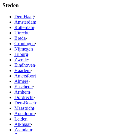
Steden
Den Haag
·
Amsterdam
·
Rotterdam
·
Utrecht
·
Breda
·
Groningen
·
Nijmegen
·
Tilburg
·
Zwolle
·
Eindhoven
·
Haarlem
·
Amersfoort
·
Almere
·
Enschede
·
Arnhem
·
Dordrecht
·
Den-Bosch
·
Maastricht
·
Apeldoorn
·
Leiden
·
Alkmaar
·
Zaandam
·