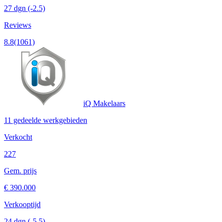
27 dgn
(-2.5)
Reviews
8.8
(1061)
iQ Makelaars
11 gedeelde werkgebieden
Verkocht
227
Gem. prijs
€ 390.000
Verkooptijd
24 dgn
(-5.5)