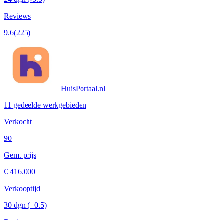
Reviews
9.6
(225)
HuisPortaal.nl
11 gedeelde werkgebieden
Verkocht
90
Gem. prijs
€ 416.000
Verkooptijd
30 dgn
(+0.5)