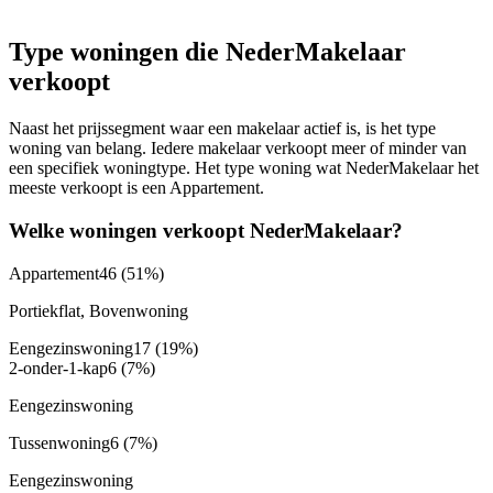
Type woningen die NederMakelaar
verkoopt
Naast het prijssegment waar een makelaar actief is, is het type
woning van belang. Iedere makelaar verkoopt meer of minder van
een specifiek woningtype. Het type woning wat NederMakelaar het
meeste verkoopt is een Appartement.
Welke woningen verkoopt NederMakelaar?
Appartement
46
(51%)
Portiekflat, Bovenwoning
Eengezinswoning
17
(19%)
2-onder-1-kap
6
(7%)
Eengezinswoning
Tussenwoning
6
(7%)
Eengezinswoning