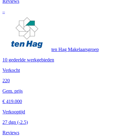
Reviews
–
ten Hag Makelaarsgroep
10 gedeelde werkgebieden
Verkocht
220
Gem. prijs
€ 419.000
Verkooptijd
27 dgn
(-2.5)
Reviews