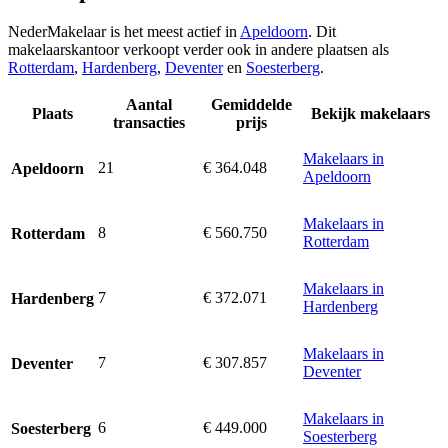
NederMakelaar is het meest actief in
Apeldoorn
. Dit
makelaarskantoor verkoopt verder ook in andere plaatsen als
Rotterdam
,
Hardenberg
,
Deventer
en
Soesterberg
.
Aantal
Gemiddelde
Plaats
Bekijk makelaars
transacties
prijs
Makelaars in
21
€ 364.048
Apeldoorn
Apeldoorn
Makelaars in
8
€ 560.750
Rotterdam
Rotterdam
Makelaars in
7
€ 372.071
Hardenberg
Hardenberg
Makelaars in
7
€ 307.857
Deventer
Deventer
Makelaars in
6
€ 449.000
Soesterberg
Soesterberg