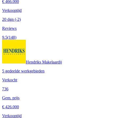
€ 466.000
Verkooptijd
20 dgn
(-2)
Reviews
9.5
(148)
Hendriks Makelaardij
5 gedeelde werkgebieden
Verkocht
736
Gem. prijs
€ 426.000
Verkooptijd