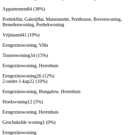
Appartement
84
(38%)
Portiekflat, Galerijflat, Maisonnette, Penthouse, Bovenwoning,
Benedenwoning, Portiekwoning
Vrijstaand
41
(19%)
Eengezinswoning, Villa
Tussenwoning
34
(15%)
Eengezinswoning, Herenhuis
Eengezinswoning
26
(12%)
2-onder-1-kap
22
(10%)
Eengezinswoning, Bungalow, Herenhuis
Hoekwoning
12
(5%)
Eengezinswoning, Herenhuis
Geschakelde woning
1
(0%)
Eengezinswoning