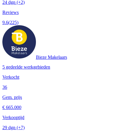
24 dgn
(+2)
Reviews
9.6
(225)
Bieze Makelaars
5 gedeelde werkgebieden
Verkocht
36
Gem. prijs
€ 665.000
Verkooptijd
29 dgn
(+7)