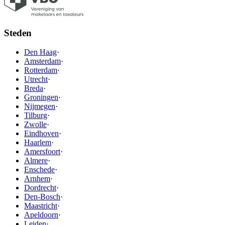
Steden
Den Haag
·
Amsterdam
·
Rotterdam
·
Utrecht
·
Breda
·
Groningen
·
Nijmegen
·
Tilburg
·
Zwolle
·
Eindhoven
·
Haarlem
·
Amersfoort
·
Almere
·
Enschede
·
Arnhem
·
Dordrecht
·
Den-Bosch
·
Maastricht
·
Apeldoorn
·
Leiden
·