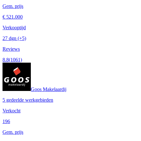
Gem. prijs
€ 521.000
Verkooptijd
27 dgn
(+5)
Reviews
8.8
(1061)
Goos Makelaardij
5 gedeelde werkgebieden
Verkocht
196
Gem. prijs