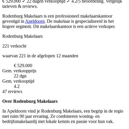
€ 529.000 ✓ 22 dagen verkooptijd ✓ 4.2/5 beoordeling. Vergelijk
tarieven & reviews.
Rodenburg Makelaars is een professioneel makelaarskantoor
gevestigd in
Apeldoorn
.
De makelaar is gespecialiseerd in het
hogere segment.
Dit makelaarskantoor is een actieve verkoper.
Rodenburg Makelaars
221
verkocht
waarvan 221 in de afgelopen 12 maanden
€ 529.000
Gem. verkoopprijs
22 dgn
Gem. verkooptijd
4.2
47 reviews
Over Rodenburg Makelaars
In Apeldoorn vind je Rodenburg Makelaars, een begrip in de regio
met ruim 90 jaar ervaring. Ze combineren woning- en
bedrijfsmakelaardij met lokale kennis en passie voor hun vak.