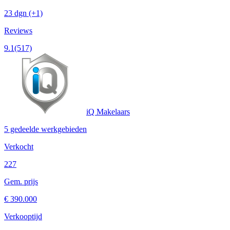
23 dgn
(+1)
Reviews
9.1
(517)
iQ Makelaars
5 gedeelde werkgebieden
Verkocht
227
Gem. prijs
€ 390.000
Verkooptijd