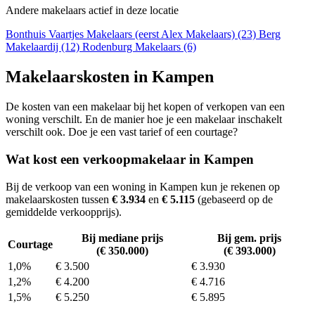
Andere makelaars actief in deze locatie
Bonthuis Vaartjes Makelaars (eerst Alex Makelaars) (23)
Berg
Makelaardij (12)
Rodenburg Makelaars (6)
Makelaarskosten in Kampen
De kosten van een makelaar bij het kopen of verkopen van een
woning verschilt. En de manier hoe je een makelaar inschakelt
verschilt ook. Doe je een vast tarief of een courtage?
Wat kost een verkoopmakelaar in Kampen
Bij de verkoop van een woning in Kampen kun je rekenen op
makelaarskosten tussen
€ 3.934
en
€ 5.115
(gebaseerd op de
gemiddelde verkoopprijs).
Bij mediane prijs
Bij gem. prijs
Courtage
(€ 350.000)
(€ 393.000)
1,0%
€ 3.500
€ 3.930
1,2%
€ 4.200
€ 4.716
1,5%
€ 5.250
€ 5.895