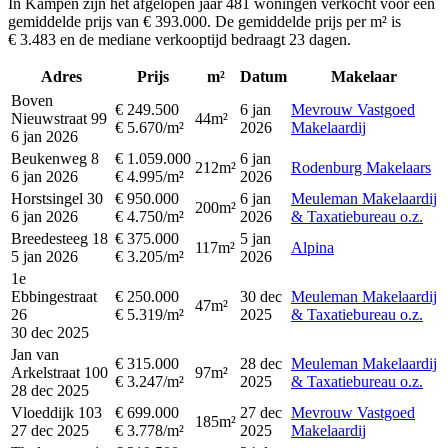
In Kampen zijn het afgelopen jaar 481 woningen verkocht voor een
gemiddelde prijs van € 393.000. De gemiddelde prijs per m² is
€ 3.483 en de mediane verkooptijd bedraagt 23 dagen.
Adres
Prijs
m²
Datum
Makelaar
Boven
€ 249.500
6 jan
Mevrouw Vastgoed
Nieuwstraat 99
44m²
€ 5.670/m²
2026
Makelaardij
6 jan 2026
Beukenweg 8
€ 1.059.000
6 jan
212m²
Rodenburg Makelaars
6 jan 2026
€ 4.995/m²
2026
Horstsingel 30
€ 950.000
6 jan
Meuleman Makelaardij
200m²
6 jan 2026
€ 4.750/m²
2026
& Taxatiebureau o.z.
Breedesteeg 18
€ 375.000
5 jan
117m²
Alpina
5 jan 2026
€ 3.205/m²
2026
1e
Ebbingestraat
€ 250.000
30 dec
Meuleman Makelaardij
47m²
26
€ 5.319/m²
2025
& Taxatiebureau o.z.
30 dec 2025
Jan van
€ 315.000
28 dec
Meuleman Makelaardij
Arkelstraat 100
97m²
€ 3.247/m²
2025
& Taxatiebureau o.z.
28 dec 2025
Vloeddijk 103
€ 699.000
27 dec
Mevrouw Vastgoed
185m²
27 dec 2025
€ 3.778/m²
2025
Makelaardij