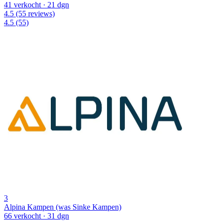
41 verkocht
· 21 dgn
4.5
(55 reviews)
4.5
(55)
3
Alpina Kampen (was Sinke Kampen)
66 verkocht
· 31 dgn