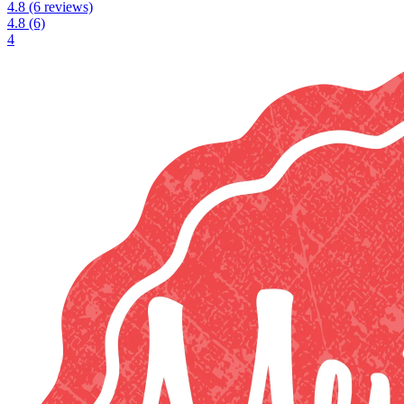
4.8
(6 reviews)
4.8
(6)
4