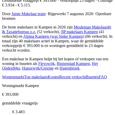
Gemiddelde vraagprijs € 393.000 · Verkooptijd 23 dagen · Courtage
€ 3.934 - € 5.115.
Door
Juiste Makelaar team
·
Bijgewerkt 7 augustus 2026
·
Openbare
bronnen
De beste makelaars in Kampen in 2026 zijn
Meuleman Makelaardij
& Taxatiebureau o.z.
(52 verkocht),
JIP makelaars Kampen
(41
verkocht) en
Alpina Kampen (was Sinke Kampen)
(66 verkocht)
. In
totaal zijn 40 makelaars actief in Kampen, waar de gemiddelde
verkoopprijs € 393.000 is en woningen gemiddeld in 23 dagen
verkocht worden.
Een makelaar in Kampen helpt bij het kopen of verkopen van een
woning in buurten als
Flevowijk
,
Binnenstad Kampen
,
Het
Onderdijks
,
Hanzewijk/Greente
en
Hagenbroek
.
Woningmarkt
Top makelaars
Kosten
Recent verkocht
Buurten
FAQ
Woningmarkt Kampen
€ 393.000
gemiddelde vraagprijs
€ 3.483