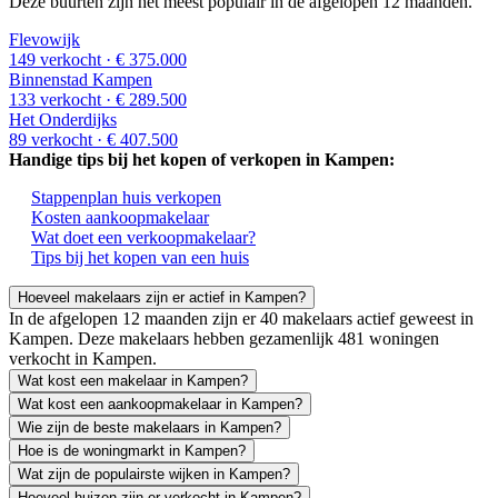
Deze buurten zijn het meest populair in de afgelopen 12 maanden.
Flevowijk
149 verkocht
· € 375.000
Binnenstad Kampen
133 verkocht
· € 289.500
Het Onderdijks
89 verkocht
· € 407.500
Handige tips bij het kopen of verkopen in Kampen:
Stappenplan huis verkopen
Kosten aankoopmakelaar
Wat doet een verkoopmakelaar?
Tips bij het kopen van een huis
Hoeveel makelaars zijn er actief in Kampen?
In de afgelopen 12 maanden zijn er 40 makelaars actief geweest in
Kampen. Deze makelaars hebben gezamenlijk 481 woningen
verkocht in Kampen.
Wat kost een makelaar in Kampen?
Wat kost een aankoopmakelaar in Kampen?
Wie zijn de beste makelaars in Kampen?
Hoe is de woningmarkt in Kampen?
Wat zijn de populairste wijken in Kampen?
Hoeveel huizen zijn er verkocht in Kampen?