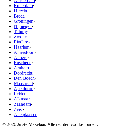
Amsterdam
·
Rotterdam
·
Utrecht
·
Breda
·
Groningen
·
Nijmegen
·
Tilburg
·
Zwolle
·
Eindhoven
·
Haarlem
·
Amersfoort
·
Almere
·
Enschede
·
Arnhem
·
Dordrecht
·
Den-Bosch
·
Maastricht
·
Apeldoorn
·
Leiden
·
Alkmaar
·
Zaandam
·
Zeist
·
Alle plaatsen
© 2026 Juiste Makelaar. Alle rechten voorbehouden.