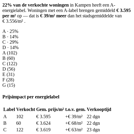
22% van de verkochte woningen
in Kampen heeft een A-
energielabel.
Woningen met een A-label brengen gemiddeld
€ 3.595
per m²
op
— dat is
€ 39/m² meer
dan het stadsgemiddelde van
€ 3.556/m²
.
A · 25%
B · 14%
C · 29%
D · 14%
A (102)
B (60)
C (122)
D (56)
E (31)
F (28)
G (15)
Prijsimpact per energielabel
Label
Verkocht
Gem. prijs/m²
t.o.v. gem.
Verkooptijd
A
102
€ 3.595
+€ 39/m²
22 dgn
B
60
€ 3.624
+€ 68/m²
22 dgn
C
122
€ 3.619
+€ 63/m²
23 dgn