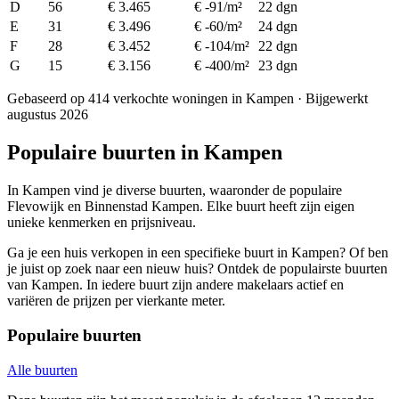
D
56
€ 3.465
€ -91/m²
22 dgn
E
31
€ 3.496
€ -60/m²
24 dgn
F
28
€ 3.452
€ -104/m²
22 dgn
G
15
€ 3.156
€ -400/m²
23 dgn
Gebaseerd op 414 verkochte woningen in Kampen · Bijgewerkt
augustus 2026
Populaire buurten in Kampen
In Kampen vind je diverse buurten, waaronder de populaire
Flevowijk en Binnenstad Kampen. Elke buurt heeft zijn eigen
unieke kenmerken en prijsniveau.
Ga je een huis verkopen in een specifieke buurt in Kampen? Of ben
je juist op zoek naar een nieuw huis? Ontdek de populairste buurten
van Kampen. In iedere buurt zijn andere makelaars actief en
variëren de prijzen per vierkante meter.
Populaire buurten
Alle buurten