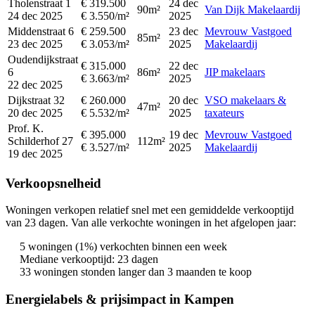
Tholenstraat 1
€ 319.500
24 dec
90m²
Van Dijk Makelaardij
24 dec 2025
€ 3.550/m²
2025
Middenstraat 6
€ 259.500
23 dec
Mevrouw Vastgoed
85m²
23 dec 2025
€ 3.053/m²
2025
Makelaardij
Oudendijkstraat
€ 315.000
22 dec
6
86m²
JIP makelaars
€ 3.663/m²
2025
22 dec 2025
Dijkstraat 32
€ 260.000
20 dec
VSO makelaars &
47m²
20 dec 2025
€ 5.532/m²
2025
taxateurs
Prof. K.
€ 395.000
19 dec
Mevrouw Vastgoed
Schilderhof 27
112m²
€ 3.527/m²
2025
Makelaardij
19 dec 2025
Verkoopsnelheid
Woningen verkopen relatief snel met een gemiddelde verkooptijd
van 23 dagen. Van alle verkochte woningen in het afgelopen jaar:
5 woningen (1%) verkochten binnen een week
Mediane verkooptijd: 23 dagen
33 woningen stonden langer dan 3 maanden te koop
Energielabels & prijsimpact in Kampen