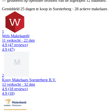
— gebaseerd op openbare bronnen van de afgelopen 12 maanden.
Gemiddeld 25 dagen te koop in Soesterberg
·
28 actieve makelaars
1
Wels Makelaardij
11 verkocht
· 22 dgn
4.9
(47 reviews)
4.9
(47)
2
Kooy Makelaars Soesterberg B.V.
12 verkocht
· 32 dgn
4.9
(18 reviews)
4.9
(18)