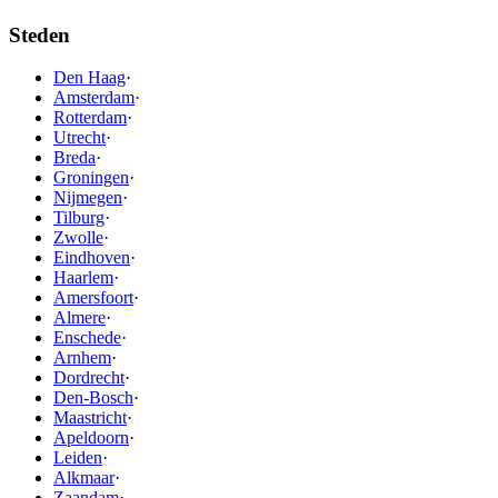
Steden
Den Haag
·
Amsterdam
·
Rotterdam
·
Utrecht
·
Breda
·
Groningen
·
Nijmegen
·
Tilburg
·
Zwolle
·
Eindhoven
·
Haarlem
·
Amersfoort
·
Almere
·
Enschede
·
Arnhem
·
Dordrecht
·
Den-Bosch
·
Maastricht
·
Apeldoorn
·
Leiden
·
Alkmaar
·
Zaandam
·