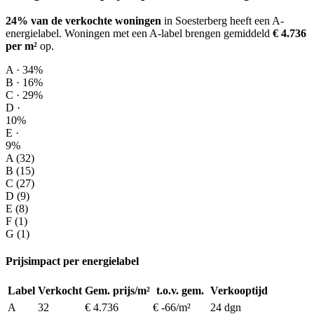
24% van de verkochte woningen
in Soesterberg heeft een A-
energielabel.
Woningen met een A-label brengen gemiddeld
€ 4.736
per m²
op
.
A · 34%
B · 16%
C · 29%
D ·
10%
E ·
9%
A (32)
B (15)
C (27)
D (9)
E (8)
F (1)
G (1)
Prijsimpact per energielabel
Label
Verkocht
Gem. prijs/m²
t.o.v. gem.
Verkooptijd
A
32
€ 4.736
€ -66/m²
24 dgn