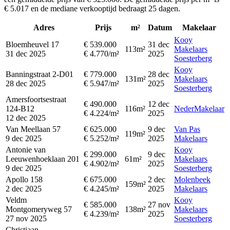
€ 5.017 en de mediane verkooptijd bedraagt 25 dagen.
Adres
Prijs
m²
Datum
Makelaar
Kooy
Bloemheuvel 17
€ 539.000
31 dec
113m²
Makelaars
31 dec 2025
€ 4.770/m²
2025
Soesterberg
Kooy
Banningstraat 2-D01
€ 779.000
28 dec
131m²
Makelaars
28 dec 2025
€ 5.947/m²
2025
Soesterberg
Amersfoortsestraat
€ 490.000
12 dec
124-B12
116m²
NederMakelaar
€ 4.224/m²
2025
12 dec 2025
Van Meellaan 57
€ 625.000
9 dec
Van Pas
119m²
9 dec 2025
€ 5.252/m²
2025
Makelaars
Antonie van
Kooy
€ 299.000
9 dec
Leeuwenhoeklaan 201
61m²
Makelaars
€ 4.902/m²
2025
9 dec 2025
Soesterberg
Apollo 158
€ 675.000
2 dec
Molenbeek
159m²
2 dec 2025
€ 4.245/m²
2025
Makelaars
Veldm
Kooy
€ 585.000
27 nov
Montgomeryweg 57
138m²
Makelaars
€ 4.239/m²
2025
27 nov 2025
Soesterberg
Christiaan