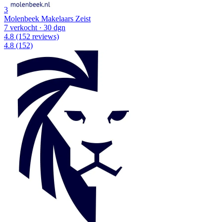
3
Molenbeek Makelaars Zeist
7 verkocht
· 30 dgn
4.8
(152 reviews)
4.8
(152)