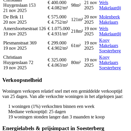
€ 400.000
21 nov
Wels
Huygenslaan 153
98m²
€ 4.082/m²
2025
Makelaardij
21 nov 2025
De Brik 11
€ 575.000
20 nov
Molenbeek
121m²
20 nov 2025
€ 4.752/m²
2025
Makelaars
Amersfoortsestraat 126
€ 1.075.000
19 nov
Wels
218m²
19 nov 2025
€ 4.931/m²
2025
Makelaardij
Kooy
Plesmanstraat 369
€ 299.000
19 nov
61m²
Makelaars
19 nov 2025
€ 4.902/m²
2025
Soesterberg
Christiaan
Kooy
€ 325.000
19 nov
Huygenslaan 72
80m²
Makelaars
€ 4.063/m²
2025
19 nov 2025
Soesterberg
Verkoopsnelheid
Woningen verkopen relatief snel met een gemiddelde verkooptijd
van 25 dagen. Van alle verkochte woningen in het afgelopen jaar:
1 woningen (1%) verkochten binnen een week
Mediane verkooptijd: 25 dagen
19 woningen stonden langer dan 3 maanden te koop
Energielabels & prijsimpact in Soesterberg