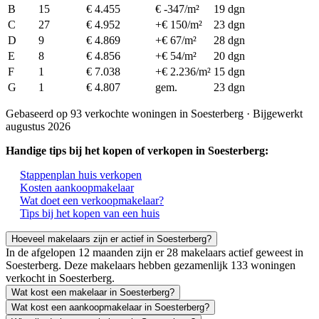
B
15
€ 4.455
€ -347/m²
19 dgn
C
27
€ 4.952
+€ 150/m²
23 dgn
D
9
€ 4.869
+€ 67/m²
28 dgn
E
8
€ 4.856
+€ 54/m²
20 dgn
F
1
€ 7.038
+€ 2.236/m²
15 dgn
G
1
€ 4.807
gem.
23 dgn
Gebaseerd op 93 verkochte woningen in Soesterberg · Bijgewerkt
augustus 2026
Handige tips bij het kopen of verkopen in Soesterberg:
Stappenplan huis verkopen
Kosten aankoopmakelaar
Wat doet een verkoopmakelaar?
Tips bij het kopen van een huis
Hoeveel makelaars zijn er actief in Soesterberg?
In de afgelopen 12 maanden zijn er 28 makelaars actief geweest in
Soesterberg. Deze makelaars hebben gezamenlijk 133 woningen
verkocht in Soesterberg.
Wat kost een makelaar in Soesterberg?
Wat kost een aankoopmakelaar in Soesterberg?