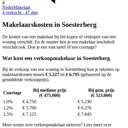
4
NederMakelaar
4 verkocht
· 47 dgn
Makelaarskosten in Soesterberg
De kosten van een makelaar bij het kopen of verkopen van een
woning verschilt. En de manier hoe je een makelaar inschakelt
verschilt ook. Doe je een vast tarief of een courtage?
Wat kost een verkoopmakelaar in Soesterberg
Bij de verkoop van een woning in Soesterberg kun je rekenen op
makelaarskosten tussen
€ 5.227
en
€ 6.795
(gebaseerd op de
gemiddelde verkoopprijs).
Bij mediane prijs
Bij gem. prijs
Courtage
(€ 475.000)
(€ 523.000)
1,0%
€ 4.750
€ 5.230
1,2%
€ 5.700
€ 6.276
1,5%
€ 7.125
€ 7.845
Meer weten over verkoopmakelaar tarieven? Lees meer over