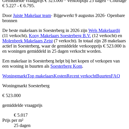
Gemiddelde vraagprijs € 523.000 · Verkooptijd 25 dagen · Courtage
€ 5.227 - € 6.795.
Door
Juiste Makelaar team
·
Bijgewerkt 9 augustus 2026
·
Openbare
bronnen
De beste makelaars in Soesterberg in 2026 zijn
Wels Makelaardij
(11 verkocht),
Kooy Makelaars Soesterberg B.V.
(12 verkocht) en
Molenbeek Makelaars Zeist
(7 verkocht)
. In totaal zijn 28 makelaars
actief in Soesterberg, waar de gemiddelde verkoopprijs € 523.000 is
en woningen gemiddeld in 25 dagen verkocht worden.
Een makelaar in Soesterberg helpt bij het kopen of verkopen van
een woning in buurten als
Soesterberg Kom
.
Woningmarkt
Top makelaars
Kosten
Recent verkocht
Buurten
FAQ
Woningmarkt Soesterberg
€ 523.000
gemiddelde vraagprijs
€ 5.017
Prijs per m²
25 dagen