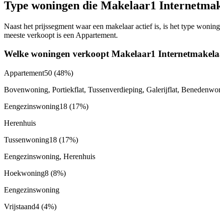
Type woningen die Makelaar1 Internetmak
Naast het prijssegment waar een makelaar actief is, is het type won
meeste verkoopt is een Appartement.
Welke woningen verkoopt Makelaar1 Internetmakela
Appartement
50
(48%)
Bovenwoning, Portiekflat, Tussenverdieping, Galerijflat, Benedenwo
Eengezinswoning
18
(17%)
Herenhuis
Tussenwoning
18
(17%)
Eengezinswoning, Herenhuis
Hoekwoning
8
(8%)
Eengezinswoning
Vrijstaand
4
(4%)