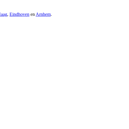
Haag
,
Eindhoven
en
Arnhem
.