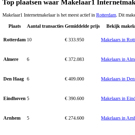
Top plaatsen waar Makelaar1 Internetmak
Makelaar1 Internetmakelaar is het meest actief in
Rotterdam
. Dit mak
Plaats
Aantal transacties
Gemiddelde prijs
Bekijk makel
10
€ 333.950
Makelaars in Rot
Rotterdam
6
€ 372.083
Makelaars in Alm
Almere
6
€ 409.000
Makelaars in De
Den Haag
5
€ 390.600
Makelaars in Ein
Eindhoven
5
€ 274.600
Makelaars in Ar
Arnhem