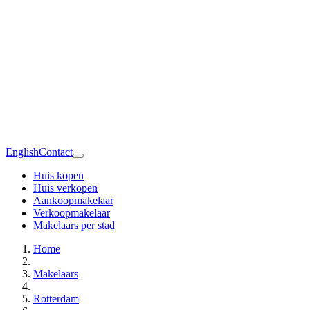
English
Contact
Huis kopen
Huis verkopen
Aankoopmakelaar
Verkoopmakelaar
Makelaars per stad
Home
Makelaars
Rotterdam