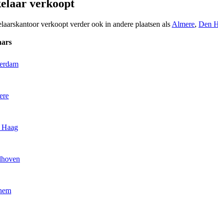
elaar verkoopt
elaarskantoor verkoopt verder ook in andere plaatsen als
Almere
,
Den 
aars
terdam
ere
n Haag
dhoven
nhem