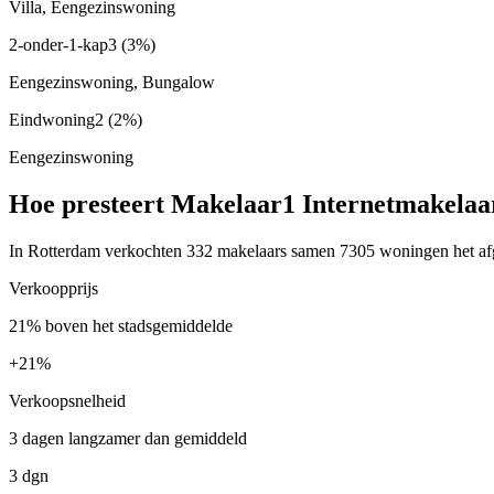
Villa, Eengezinswoning
2-onder-1-kap
3
(3%)
Eengezinswoning, Bungalow
Eindwoning
2
(2%)
Eengezinswoning
Hoe presteert Makelaar1 Internetmakelaa
In Rotterdam verkochten 332 makelaars samen 7305 woningen het afgel
Verkoopprijs
21% boven het stadsgemiddelde
+
21%
Verkoopsnelheid
3 dagen langzamer dan gemiddeld
3 dgn