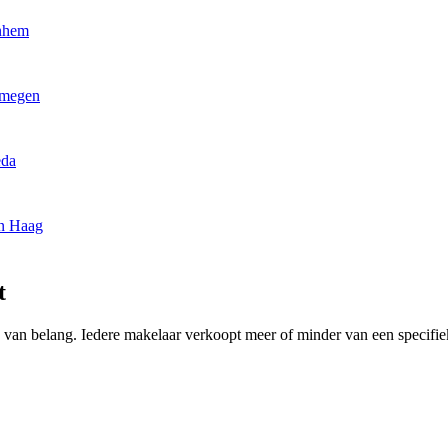
rnhem
jmegen
eda
en Haag
t
ng van belang. Iedere makelaar verkoopt meer of minder van een specif