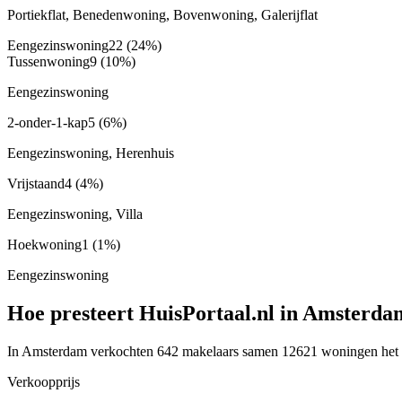
Portiekflat, Benedenwoning, Bovenwoning, Galerijflat
Eengezinswoning
22
(24%)
Tussenwoning
9
(10%)
Eengezinswoning
2-onder-1-kap
5
(6%)
Eengezinswoning, Herenhuis
Vrijstaand
4
(4%)
Eengezinswoning, Villa
Hoekwoning
1
(1%)
Eengezinswoning
Hoe presteert HuisPortaal.nl in Amsterda
In Amsterdam verkochten 642 makelaars samen 12621 woningen het afg
Verkoopprijs