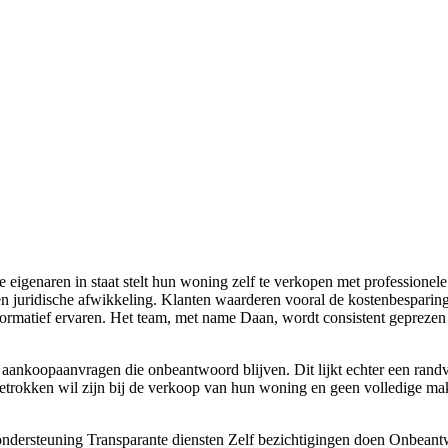
e eigenaren in staat stelt hun woning zelf te verkopen met professionele
e en juridische afwikkeling. Klanten waarderen vooral de kostenbesparin
nformatief ervaren. Het team, met name Daan, wordt consistent gepreze
aankoopaanvragen die onbeantwoord blijven. Dit lijkt echter een randve
f betrokken wil zijn bij de verkoop van hun woning en geen volledige mak
ondersteuning
Transparante diensten
Zelf bezichtigingen doen
Onbeantw