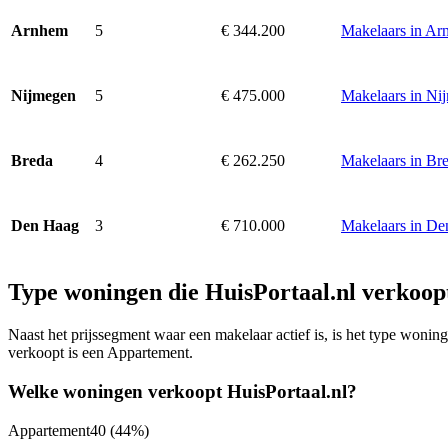
5
€ 344.200
Makelaars in A
Arnhem
5
€ 475.000
Makelaars in Ni
Nijmegen
4
€ 262.250
Makelaars in Br
Breda
3
€ 710.000
Makelaars in D
Den Haag
Type woningen die HuisPortaal.nl verkoop
Naast het prijssegment waar een makelaar actief is, is het type woni
verkoopt is een Appartement.
Welke woningen verkoopt HuisPortaal.nl?
Appartement
40
(44%)