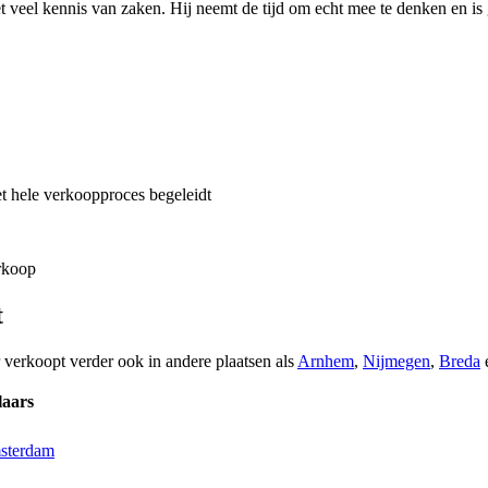
et veel kennis van zaken. Hij neemt de tijd om echt mee te denken en i
et hele verkoopproces begeleidt
erkoop
t
 verkoopt verder ook in andere plaatsen als
Arnhem
,
Nijmegen
,
Breda
laars
msterdam