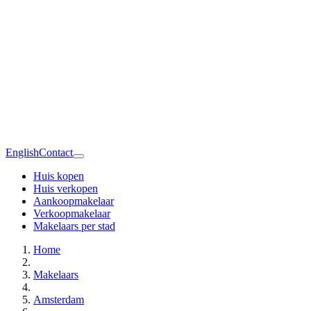
English
Contact
Huis kopen
Huis verkopen
Aankoopmakelaar
Verkoopmakelaar
Makelaars per stad
Home
Makelaars
Amsterdam