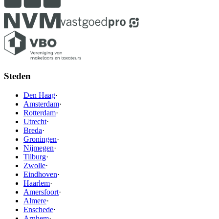
Steden
Den Haag
·
Amsterdam
·
Rotterdam
·
Utrecht
·
Breda
·
Groningen
·
Nijmegen
·
Tilburg
·
Zwolle
·
Eindhoven
·
Haarlem
·
Amersfoort
·
Almere
·
Enschede
·
Arnhem
·