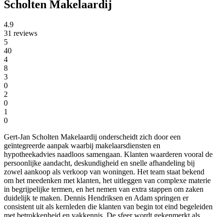
Scholten Makelaardij
4.9
31 reviews
5
40
4
8
3
0
2
0
1
0
Gert-Jan Scholten Makelaardij onderscheidt zich door een
geïntegreerde aanpak waarbij makelaarsdiensten en
hypotheekadvies naadloos samengaan. Klanten waarderen vooral de
persoonlijke aandacht, deskundigheid en snelle afhandeling bij
zowel aankoop als verkoop van woningen. Het team staat bekend
om het meedenken met klanten, het uitleggen van complexe materie
in begrijpelijke termen, en het nemen van extra stappen om zaken
duidelijk te maken. Dennis Hendriksen en Adam springen er
consistent uit als kernleden die klanten van begin tot eind begeleiden
met betrokkenheid en vakkennis. De sfeer wordt gekenmerkt als