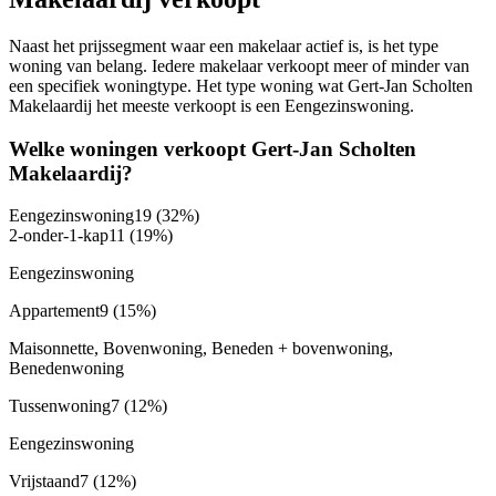
Naast het prijssegment waar een makelaar actief is, is het type
woning van belang. Iedere makelaar verkoopt meer of minder van
een specifiek woningtype. Het type woning wat Gert-Jan Scholten
Makelaardij het meeste verkoopt is een Eengezinswoning.
Welke woningen verkoopt Gert-Jan Scholten
Makelaardij?
Eengezinswoning
19
(32%)
2-onder-1-kap
11
(19%)
Eengezinswoning
Appartement
9
(15%)
Maisonnette, Bovenwoning, Beneden + bovenwoning,
Benedenwoning
Tussenwoning
7
(12%)
Eengezinswoning
Vrijstaand
7
(12%)