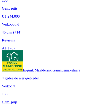
150
Gem. prijs
€ 1.244.000
Verkooptijd
46 dgn
(+14)
Reviews
9.1
(170)
Eggink Maalderink Garantiemakelaars
4 gedeelde werkgebieden
Verkocht
138
Gem. prijs