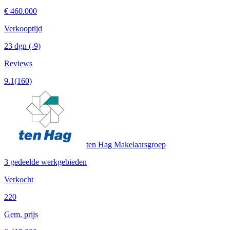
€ 460.000
Verkooptijd
23 dgn
(-9)
Reviews
9.1
(160)
ten Hag Makelaarsgroep
3 gedeelde werkgebieden
Verkocht
220
Gem. prijs