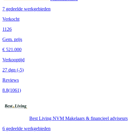
7 gedeelde werkgebieden
Verkocht
1126
Gem. prijs
€ 521.000
Verkooptijd
27 dgn
(-5)
Reviews
8.8
(1061)
Best Living NVM Makelaars & financieel adviseurs
6 gedeelde werkgebieden