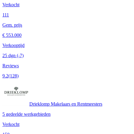
Verkocht
111
Gem. prijs
€ 553.000
Verkooptijd
25 dgn
(-7)
Reviews
9.2
(128)
Drieklomp Makelaars en Rentmeesters
5 gedeelde werkgebieden
Verkocht