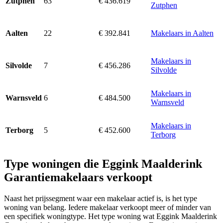
63
€ 436.619
Zutphen
Zutphen
22
€ 392.841
Makelaars in Aalten
Aalten
Makelaars in
7
€ 456.286
Silvolde
Silvolde
Makelaars in
6
€ 484.500
Warnsveld
Warnsveld
Makelaars in
5
€ 452.600
Terborg
Terborg
Type woningen die Eggink Maalderink
Garantiemakelaars verkoopt
Naast het prijssegment waar een makelaar actief is, is het type
woning van belang. Iedere makelaar verkoopt meer of minder van
een specifiek woningtype. Het type woning wat Eggink Maalderink