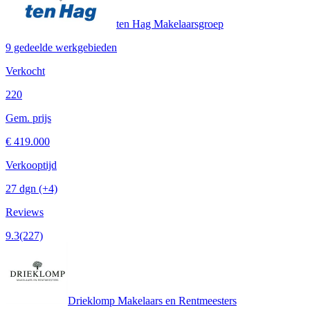
ten Hag Makelaarsgroep
9 gedeelde werkgebieden
Verkocht
220
Gem. prijs
€ 419.000
Verkooptijd
27 dgn
(+4)
Reviews
9.3
(227)
Drieklomp Makelaars en Rentmeesters