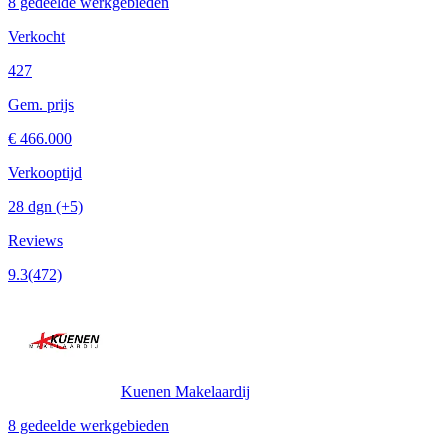
8 gedeelde werkgebieden
Verkocht
427
Gem. prijs
€ 466.000
Verkooptijd
28 dgn
(+5)
Reviews
9.3
(472)
Kuenen Makelaardij
8 gedeelde werkgebieden