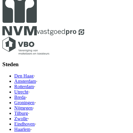
Steden
Den Haag
·
Amsterdam
·
Rotterdam
·
Utrecht
·
Breda
·
Groningen
·
Nijmegen
·
Tilburg
·
Zwolle
·
Eindhoven
·
Haarlem
·