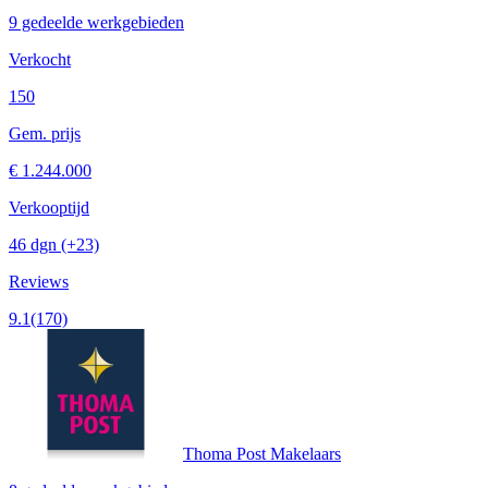
9 gedeelde werkgebieden
Verkocht
150
Gem. prijs
€ 1.244.000
Verkooptijd
46 dgn
(+23)
Reviews
9.1
(170)
Thoma Post Makelaars