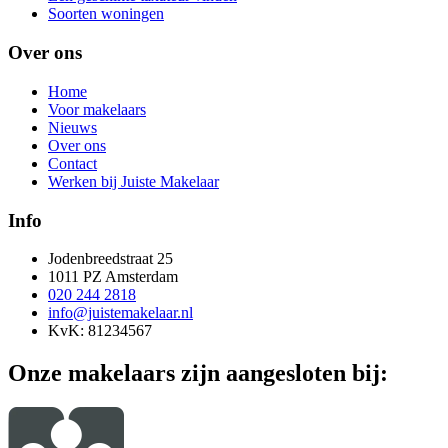
Soorten woningen
Over ons
Home
Voor makelaars
Nieuws
Over ons
Contact
Werken bij Juiste Makelaar
Info
Jodenbreedstraat 25
1011 PZ Amsterdam
020 244 2818
info@juistemakelaar.nl
KvK: 81234567
Onze makelaars zijn aangesloten bij: