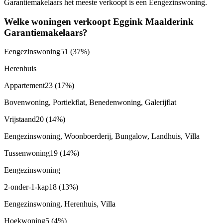
Garantiemakelaars het meeste verkoopt is een Eengezinswoning.
Welke woningen verkoopt Eggink Maalderink
Garantiemakelaars?
Eengezinswoning
51
(37%)
Herenhuis
Appartement
23
(17%)
Bovenwoning, Portiekflat, Benedenwoning, Galerijflat
Vrijstaand
20
(14%)
Eengezinswoning, Woonboerderij, Bungalow, Landhuis, Villa
Tussenwoning
19
(14%)
Eengezinswoning
2-onder-1-kap
18
(13%)
Eengezinswoning, Herenhuis, Villa
Hoekwoning
5
(4%)