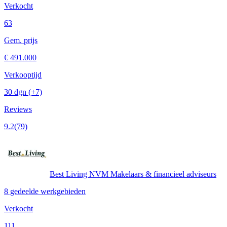
Verkocht
63
Gem. prijs
€ 491.000
Verkooptijd
30 dgn
(+7)
Reviews
9.2
(79)
Best Living NVM Makelaars & financieel adviseurs
8 gedeelde werkgebieden
Verkocht
111