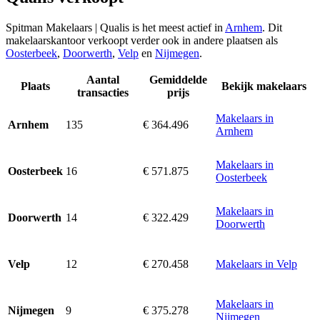
Spitman Makelaars | Qualis is het meest actief in
Arnhem
. Dit
makelaarskantoor verkoopt verder ook in andere plaatsen als
Oosterbeek
,
Doorwerth
,
Velp
en
Nijmegen
.
Aantal
Gemiddelde
Plaats
Bekijk makelaars
transacties
prijs
Makelaars in
135
€ 364.496
Arnhem
Arnhem
Makelaars in
16
€ 571.875
Oosterbeek
Oosterbeek
Makelaars in
14
€ 322.429
Doorwerth
Doorwerth
12
€ 270.458
Makelaars in Velp
Velp
Makelaars in
9
€ 375.278
Nijmegen
Nijmegen