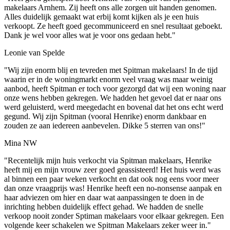
makelaars Arnhem. Zij heeft ons alle zorgen uit handen genomen.
Alles duidelijk gemaakt wat erbij komt kijken als je een huis
verkoopt. Ze heeft goed gecommuniceerd en snel resultaat geboekt.
Dank je wel voor alles wat je voor ons gedaan hebt."
Leonie van Spelde
"Wij zijn enorm blij en tevreden met Spitman makelaars! In de tijd
waarin er in de woningmarkt enorm veel vraag was maar weinig
aanbod, heeft Spitman er toch voor gezorgd dat wij een woning naar
onze wens hebben gekregen. We hadden het gevoel dat er naar ons
werd geluisterd, werd meegedacht en bovenal dat het ons echt werd
gegund. Wij zijn Spitman (vooral Henrike) enorm dankbaar en
zouden ze aan iedereen aanbevelen. Dikke 5 sterren van ons!"
Mina NW
"Recentelijk mijn huis verkocht via Spitman makelaars, Henrike
heeft mij en mijn vrouw zeer goed geassisteerd! Het huis werd was
al binnen een paar weken verkocht en dat ook nog eens voor meer
dan onze vraagprijs was! Henrike heeft een no-nonsense aanpak en
haar adviezen om hier en daar wat aanpassingen te doen in de
inrichting hebben duidelijk effect gehad. We hadden de snelle
verkoop nooit zonder Sptiman makelaars voor elkaar gekregen. Een
volgende keer schakelen we Spitman Makelaars zeker weer in."