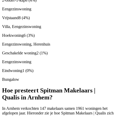
2-onder-1-kap
8
(4%)
Eengezinswoning
Vrijstaand
8
(4%)
Villa, Eengezinswoning
Hoekwoning
6
(3%)
Eengezinswoning, Herenhuis
Geschakelde woning
2
(1%)
Eengezinswoning
Eindwoning
1
(0%)
Bungalow
Hoe presteert Spitman Makelaars |
Qualis in Arnhem?
In Arnhem verkochten 147 makelaars samen 1961 woningen het
afgelopen jaar. Hieronder zie je hoe Spitman Makelaars | Qualis zich