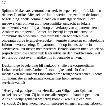
17
Spitman Makelaars vertoont een sterk tweegedeeld profiel: klanten
die met Henrike, Michaela of Judith werken prijzen hun deskundige
begeleiding, snelle communicatie en resultaatgerichtheid. Deze
medewerkers blinken uit in persoonlijke aandacht en lokale
marktkennis, vooral bij aankoop en verkoop van appartementen in
Arnhem en omgeving. Echter, het bedrijf kampt met ernstige
communicatieproblemen: meerdere klanten berichten over
onbeantwoorde terugbelverzoeken, gemiste afspraken en gebrekkige
informatievoorziening. Dit patroon duidt op inconsistentie in
servicekwaliteit tussen medewerkers. Enkele klanten uiten kritiek op
prijsadviezen die aanzienlijk lager uitvielen dan marktwaarde, wat
twijfels oproept over marktkennis in bepaalde wijken.
Deskundige begeleiding bij aankoop
Snelle verkoopresultaten
Lokale marktkennis Arnhem
Persoonlijke aandacht
Goed
meedenken met klanten
Onbeantwoorde terugbelverzoeken
Slechte
communicatie en informatievoorziening
Inconsistente
servicekwaliteit
"Heel goed geholpen door Henrike van Wilgen van Spitman
makelaars Arnhem. Zij heeft ons alle zorgen uit handen genomen.
Alles duidelijk gemaakt wat erbij komt kijken als je een huis
verkoopt. Ze heeft goed gecommuniceerd en snel resultaat geboekt.