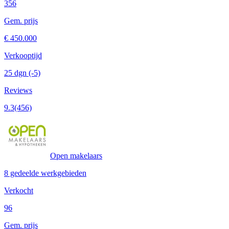
356
Gem. prijs
€ 450.000
Verkooptijd
25 dgn
(-5)
Reviews
9.3
(456)
Open makelaars
8 gedeelde werkgebieden
Verkocht
96
Gem. prijs