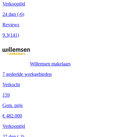
Verkooptijd
24 dgn
(-6)
Reviews
9.3
(141)
Willemsen makelaars
7 gedeelde werkgebieden
Verkocht
159
Gem. prijs
€ 482.000
Verkooptijd
27 dgn
(-3)