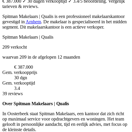
€ 387.000 ✓ 30 dagen verkooptijd ✓ 3.4/5 beoordeling. Vergelijk
tarieven & reviews.
Spitman Makelaars | Qualis is een professioneel makelaarskantoor
gevestigd in
Arnhem
.
De makelaar is gespecialiseerd in het midden
segment.
Dit makelaarskantoor is een actieve verkoper.
Spitman Makelaars | Qualis
209
verkocht
waarvan 209 in de afgelopen 12 maanden
€ 387.000
Gem. verkoopprijs
30 dgn
Gem. verkooptijd
3.4
39 reviews
Over Spitman Makelaars | Qualis
In Oosterbeek staat Spitman Makelaars, een kantoor dat zich richt
op maximaal service voor opdrachtgevers en woningen. Het team
gelooft in persoonlijke aandacht, tijd en eerlijk advies, met focus op
de kleinste details.