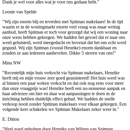
Dank je wel voor alles wat je voor ons gedaan hebt."
Leonie van Spelde
"Wij zijn enorm blij en tevreden met Spitman makelaars! In de tijd
waarin er in de woningmarkt enorm veel vraag was maar weinig
aanbod, heeft Spitman er toch voor gezorgd dat wij een woning naar
onze wens hebben gekregen. We hadden het gevoel dat er naar ons
werd geluisterd, werd meegedacht en bovenal dat het ons echt werd
gegund. Wij zijn Spitman (vooral Henrike) enorm dankbaar en
zouden ze aan iedereen aanbevelen. Dikke 5 sterren van ons!"
Mina NW
"Recentelijk mijn huis verkocht via Spitman makelaars, Henrike
heeft mij en mijn vrouw zeer goed geassisteerd! Het huis werd was
al binnen een paar weken verkocht en dat ook nog eens voor meer
dan onze vraagprijs was! Henrike heeft een no-nonsense aanpak en
haar adviezen om hier en daar wat aanpassingen te doen in de
inrichting hebben duidelijk effect gehad. We hadden de snelle
verkoop nooit zonder Sptiman makelaars voor elkaar gekregen. Een
volgende keer schakelen we Spitman Makelaars zeker weer in."
E. Dition
"Heel goed geholpen door Henrike van Wilgen van Spitman