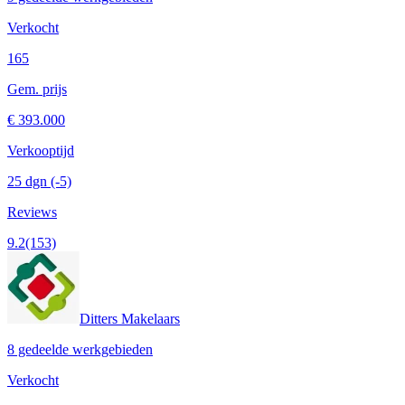
Verkocht
165
Gem. prijs
€ 393.000
Verkooptijd
25 dgn
(-5)
Reviews
9.2
(153)
Ditters Makelaars
8 gedeelde werkgebieden
Verkocht