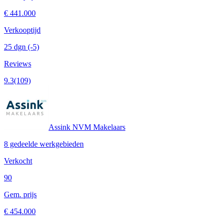
€ 441.000
Verkooptijd
25 dgn
(-5)
Reviews
9.3
(109)
Assink NVM Makelaars
8 gedeelde werkgebieden
Verkocht
90
Gem. prijs
€ 454.000