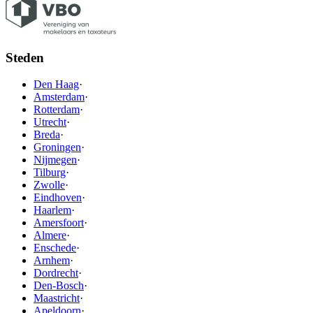
Steden
Den Haag
·
Amsterdam
·
Rotterdam
·
Utrecht
·
Breda
·
Groningen
·
Nijmegen
·
Tilburg
·
Zwolle
·
Eindhoven
·
Haarlem
·
Amersfoort
·
Almere
·
Enschede
·
Arnhem
·
Dordrecht
·
Den-Bosch
·
Maastricht
·
Apeldoorn
·