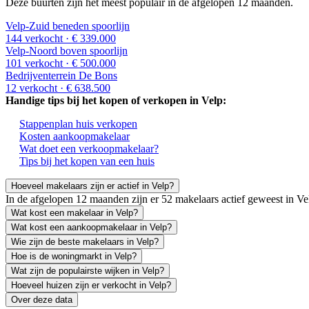
Deze buurten zijn het meest populair in de afgelopen 12 maanden.
Velp-Zuid beneden spoorlijn
144 verkocht
· € 339.000
Velp-Noord boven spoorlijn
101 verkocht
· € 500.000
Bedrijventerrein De Bons
12 verkocht
· € 638.500
Handige tips bij het kopen of verkopen in Velp:
Stappenplan huis verkopen
Kosten aankoopmakelaar
Wat doet een verkoopmakelaar?
Tips bij het kopen van een huis
Hoeveel makelaars zijn er actief in Velp?
In de afgelopen 12 maanden zijn er 52 makelaars actief geweest in 
Wat kost een makelaar in Velp?
Wat kost een aankoopmakelaar in Velp?
Wie zijn de beste makelaars in Velp?
Hoe is de woningmarkt in Velp?
Wat zijn de populairste wijken in Velp?
Hoeveel huizen zijn er verkocht in Velp?
Over deze data