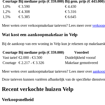
Courtage
Bij mediane prijs (€ 359.000)
Bij gem. prijs (€ 443.000)
1,0%
€ 3.590
€ 4.430
1,2%
€ 4.308
€ 5.316
1,5%
€ 5.385
€ 6.645
Meer weten over verkoopmakelaar tarieven? Lees meer over
verkoop
Wat kost een aankoopmakelaar in Velp
Bij de aankoop van een woning in Velp kun je rekenen op makelaars
Courtage
Bij mediane prijs (€ 359.000)
Voordeel
Vast tarief
€2.000 - €3.500
Duidelijkheid vooraf
Courtage
€ 2.217 - € 3.326
Makelaar gemotiveerd
Meer weten over aankoopmakelaar tarieven? Lees meer over
aankoop
Deze tarieven kunnen variëren afhankelijk van de specifieke dienstverl
Recent verkochte huizen Velp
Verkoopsnelheid