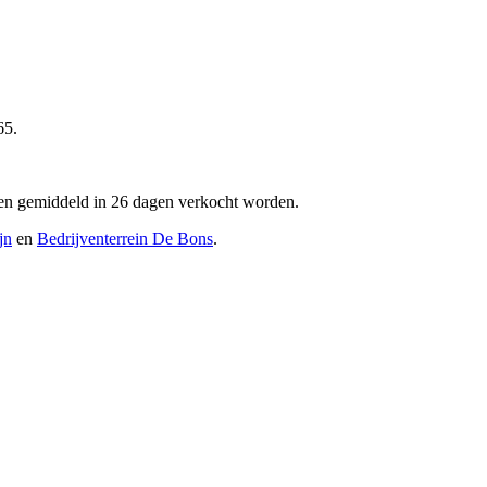
65.
ngen gemiddeld in 26 dagen verkocht worden.
jn
en
Bedrijventerrein De Bons
.