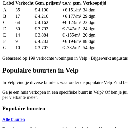
Label
Verkocht
Gem. prijs/m²
t.o.v. gem.
Verkooptijd
A
35
€ 4.190
+€ 151/m²
34 dgn
B
17
€ 4.216
+€ 177/m²
29 dgn
C
64
€ 4.162
+€ 123/m²
23 dgn
D
50
€ 3.792
€ -247/m²
24 dgn
E
14
€ 3.884
€ -155/m²
20 dgn
F
9
€ 4.233
+€ 194/m²
88 dgn
G
10
€ 3.707
€ -332/m²
54 dgn
Gebaseerd op 199 verkochte woningen in Velp · Bijgewerkt augustu
Populaire buurten in Velp
In Velp vind je diverse buurten, waaronder de populaire Velp-Zuid be
Ga je een huis verkopen in een specifieke buurt in Velp? Of ben je jui
per vierkante meter.
Populaire buurten
Alle buurten