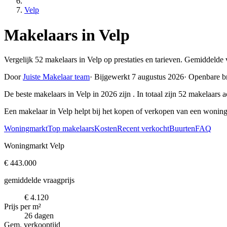
Velp
Makelaars in Velp
Vergelijk 52 makelaars in Velp op prestaties en tarieven. Gemiddelde 
Door
Juiste Makelaar team
·
Bijgewerkt 7 augustus 2026
·
Openbare b
De beste makelaars in Velp in 2026 zijn
. In totaal zijn 52 makelaar
Een makelaar in Velp helpt bij het kopen of verkopen van een woning
Woningmarkt
Top makelaars
Kosten
Recent verkocht
Buurten
FAQ
Woningmarkt Velp
€ 443.000
gemiddelde vraagprijs
€ 4.120
Prijs per m²
26 dagen
Gem. verkooptijd