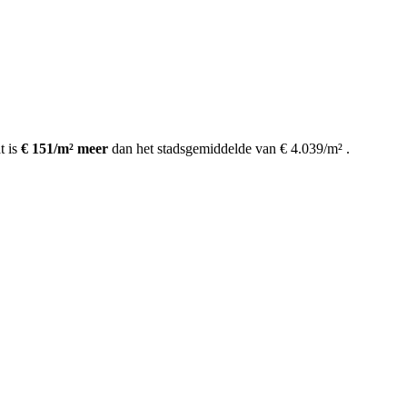
t is
€ 151/m² meer
dan het stadsgemiddelde van € 4.039/m²
.