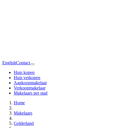
English
Contact
Huis kopen
Huis verkopen
Aankoopmakelaar
Verkoopmakelaar
Makelaars per stad
Home
Makelaars
Gelderland