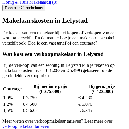
Honig & Huis Makelaardij (3)
Toon alle 21 makelaars
Makelaarskosten in Lelystad
De kosten van een makelaar bij het kopen of verkopen van een
woning verschilt. En de manier hoe je een makelaar inschakelt
verschilt ook. Doe je een vast tarief of een courtage?
Wat kost een verkoopmakelaar in Lelystad
Bij de verkoop van een woning in Lelystad kun je rekenen op
makelaarskosten tussen
€ 4.230
en
€ 5.499
(gebaseerd op de
gemiddelde verkoopprijs).
Bij mediane prijs
Bij gem. prijs
Courtage
(€ 375.000)
(€ 423.000)
1,0%
€ 3.750
€ 4.230
1,2%
€ 4.500
€ 5.076
1,5%
€ 5.625
€ 6.345
Meer weten over verkoopmakelaar tarieven? Lees meer over
verkoopmakelaar tarieven