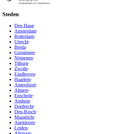
Steden
Den Haag
·
Amsterdam
·
Rotterdam
·
Utrecht
·
Breda
·
Groningen
·
Nijmegen
·
Tilburg
·
Zwolle
·
Eindhoven
·
Haarlem
·
Amersfoort
·
Almere
·
Enschede
·
Arnhem
·
Dordrecht
·
Den-Bosch
·
Maastricht
·
Apeldoorn
·
Leiden
·
Alkmaar
·