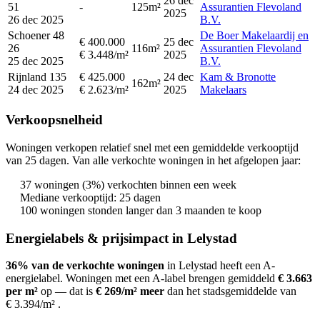
26 dec
51
-
125m²
Assurantien Flevoland
2025
26 dec 2025
B.V.
Schoener 48
De Boer Makelaardij en
€ 400.000
25 dec
26
116m²
Assurantien Flevoland
€ 3.448/m²
2025
25 dec 2025
B.V.
Rijnland 135
€ 425.000
24 dec
Kam & Bronotte
162m²
24 dec 2025
€ 2.623/m²
2025
Makelaars
Verkoopsnelheid
Woningen verkopen relatief snel met een gemiddelde verkooptijd
van 25 dagen. Van alle verkochte woningen in het afgelopen jaar:
37 woningen (3%) verkochten binnen een week
Mediane verkooptijd: 25 dagen
100 woningen stonden langer dan 3 maanden te koop
Energielabels & prijsimpact in Lelystad
36% van de verkochte woningen
in Lelystad heeft een A-
energielabel.
Woningen met een A-label brengen gemiddeld
€ 3.663
per m²
op
— dat is
€ 269/m² meer
dan het stadsgemiddelde van
€ 3.394/m²
.