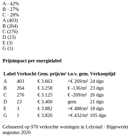
A · 42%
B · 27%
C · 28%
A (403)
B (264)
C (276)
D (23)
E (3)
G (1)
Prijsimpact per energielabel
Label
Verkocht
Gem. prijs/m²
t.o.v. gem.
Verkooptijd
A
403
€ 3.663
+€ 269/m²
24 dgn
B
264
€ 3.258
€ -136/m²
23 dgn
C
276
€ 3.125
€ -269/m²
26 dgn
D
23
€ 3.400
gem.
21 dgn
E
3
€ 3.882
+€ 488/m²
18 dgn
G
1
€ 3.826
+€ 432/m²
105 dgn
Gebaseerd op 970 verkochte woningen in Lelystad · Bijgewerkt
augustus 2026