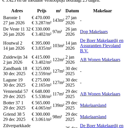
€ 3.423 en de mediane verkooptijd bedraagt 25 dagen.
Adres
Prijs
m²
Datum
Makelaar
Baronie 1
€ 470.000
27 jan
143m²
-
27 jan 2026
€ 3.287/m²
2026
De Veste 11 32
€ 330.000
26 jan
97m²
Dop Makelaars
26 jan 2026
€ 3.402/m²
2026
De Boer Makelaardij en
Houtwal 2
€ 395.000
14 jan
103m²
Assurantien Flevoland
14 jan 2026
€ 3.835/m²
2026
B.V.
Zuidewijn 34
€ 415.000
2 jan
122m²
AB Wonen Makelaars
2 jan 2026
€ 3.402/m²
2026
Zandbank 18
€ 325.000
30 dec
127m²
-
30 dec 2025
€ 2.559/m²
2025
Lagune 19
€ 275.000
30 dec
127m²
-
30 dec 2025
€ 2.165/m²
2025
Vennendal 57
€ 648.000
29 dec
117m²
AB Wonen Makelaars
29 dec 2025
€ 5.538/m²
2025
Botter 37 1
€ 565.000
29 dec
139m²
Makelaarsland
29 dec 2025
€ 4.065/m²
2025
Griend 38 5
€ 300.000
29 dec
98m²
Makelaarsland
29 dec 2025
€ 3.061/m²
2025
Zilverparkkade
De Boer Makelaardij en