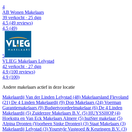
4
AB Wonen Makelaars
39 verkocht
· 25 dgn
4.5
(49 reviews)
4.5
(49)
5
VLIEG Makelaars Lelystad
42 verkocht
· 27 dgn
4.9
(100 reviews)
4.9
(100)
Andere makelaars actief in deze locatie
Makelaardij Van der Linden Lelystad (48)
Makelaarsland Flevoland
(21)
De 4 Linden Makelaardij (9)
Dop Makelaars (24)
Voerman
Garantiemakelaars (9)
Budgetvoordeelmakelaar (6)
De 4 Linden
Makelaardij (5)
Zuiderzee Makelaars B.V. (5)
HUYSSHOP (4)
Hoekstra en Van Eck Makelaars Almere (5)
huiSter makelaar (5)
Alpina Dronten (Voorheen Sinke Dronten) (3)
Staat Makelaars (3)
Makelaardij Lelystad (3)
Yourstyle Vastgoed & Keuringen B.V. (3)