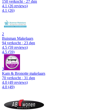
150 verkocht
· 27 dgn
4.1
(26 reviews)
4.1
(26)
2
Buisman Makelaars
94 verkocht
· 23 dgn
4.5
(59 reviews)
4.5
(59)
3
Kam & Bronotte makelaars
70 verkocht
· 31 dgn
4.0
(49 reviews)
4.0
(49)