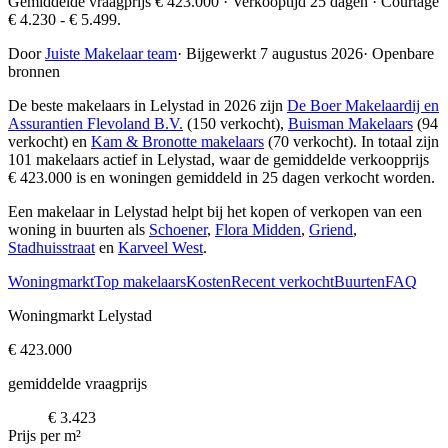
Gemiddelde vraagprijs € 423.000 · Verkooptijd 25 dagen · Courtage
€ 4.230 - € 5.499.
Door
Juiste Makelaar team
·
Bijgewerkt 7 augustus 2026
·
Openbare
bronnen
De beste makelaars in Lelystad in 2026 zijn
De Boer Makelaardij en
Assurantien Flevoland B.V.
(150 verkocht),
Buisman Makelaars
(94
verkocht) en
Kam & Bronotte makelaars
(70 verkocht)
. In totaal zijn
101 makelaars actief in Lelystad, waar de gemiddelde verkoopprijs
€ 423.000 is en woningen gemiddeld in 25 dagen verkocht worden.
Een makelaar in Lelystad helpt bij het kopen of verkopen van een
woning in buurten als
Schoener
,
Flora Midden
,
Griend
,
Stadhuisstraat
en
Karveel West
.
Woningmarkt
Top makelaars
Kosten
Recent verkocht
Buurten
FAQ
Woningmarkt Lelystad
€ 423.000
gemiddelde vraagprijs
€ 3.423
Prijs per m²