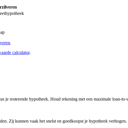
zilveren
peethypotheek
hap
lveren
.
aarde calculator
.
:
nus je resterende hypotheek. Houd rekening met een maximale loan-to
eden. Zij kunnen vaak het snelst en goedkoopst je hypotheek verhogen.