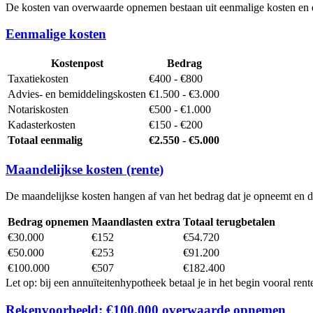
De kosten van overwaarde opnemen bestaan uit eenmalige kosten en d
Eenmalige kosten
Kostenpost
Bedrag
Taxatiekosten
€400 - €800
Advies- en bemiddelingskosten
€1.500 - €3.000
Notariskosten
€500 - €1.000
Kadasterkosten
€150 - €200
Totaal eenmalig
€2.550 - €5.000
Maandelijkse kosten (rente)
De maandelijkse kosten hangen af van het bedrag dat je opneemt en de
Bedrag opnemen
Maandlasten extra
Totaal terugbetalen
€30.000
€152
€54.720
€50.000
€253
€91.200
€100.000
€507
€182.400
Let op: bij een annuïteitenhypotheek betaal je in het begin vooral rent
Rekenvoorbeeld: €100.000 overwaarde opnemen