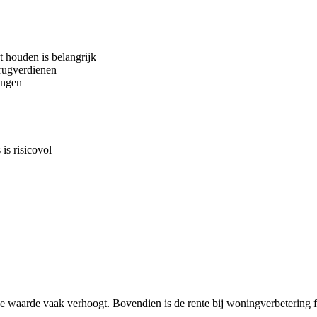
at houden is belangrijk
rugverdienen
ingen
 is risicovol
t de waarde vaak verhoogt. Bovendien is de rente bij woningverbetering fi