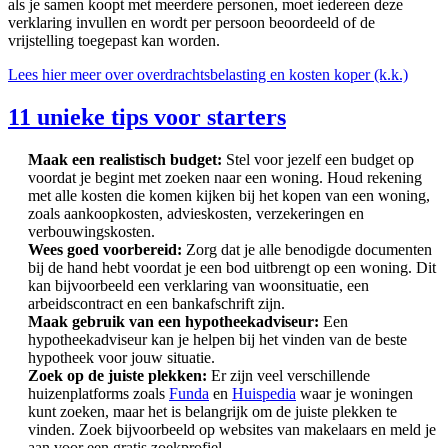
als je samen koopt met meerdere personen, moet iedereen deze
verklaring invullen en wordt per persoon beoordeeld of de
vrijstelling toegepast kan worden.
Lees hier meer over overdrachtsbelasting en kosten koper (k.k.)
11 unieke tips voor starters
Maak een realistisch budget:
Stel voor jezelf een budget op
voordat je begint met zoeken naar een woning. Houd rekening
met alle kosten die komen kijken bij het kopen van een woning,
zoals aankoopkosten, advieskosten, verzekeringen en
verbouwingskosten.
Wees goed voorbereid:
Zorg dat je alle benodigde documenten
bij de hand hebt voordat je een bod uitbrengt op een woning. Dit
kan bijvoorbeeld een verklaring van woonsituatie, een
arbeidscontract en een bankafschrift zijn.
Maak gebruik van een hypotheekadviseur:
Een
hypotheekadviseur kan je helpen bij het vinden van de beste
hypotheek voor jouw situatie.
Zoek op de juiste plekken:
Er zijn veel verschillende
huizenplatforms zoals
Funda
en
Huispedia
waar je woningen
kunt zoeken, maar het is belangrijk om de juiste plekken te
vinden. Zoek bijvoorbeeld op websites van makelaars en meld je
aan voor een gratis zoekprofiel.