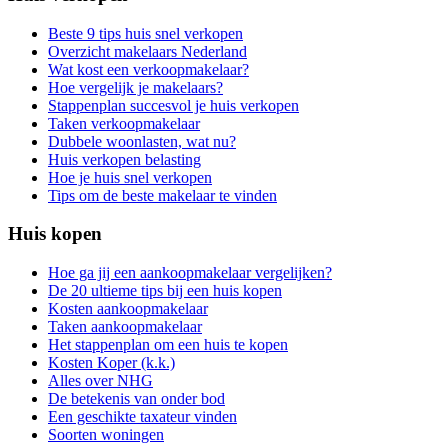
Beste 9 tips huis snel verkopen
Overzicht makelaars Nederland
Wat kost een verkoopmakelaar?
Hoe vergelijk je makelaars?
Stappenplan succesvol je huis verkopen
Taken verkoopmakelaar
Dubbele woonlasten, wat nu?
Huis verkopen belasting
Hoe je huis snel verkopen
Tips om de beste makelaar te vinden
Huis kopen
Hoe ga jij een aankoopmakelaar vergelijken?
De 20 ultieme tips bij een huis kopen
Kosten aankoopmakelaar
Taken aankoopmakelaar
Het stappenplan om een huis te kopen
Kosten Koper (k.k.)
Alles over NHG
De betekenis van onder bod
Een geschikte taxateur vinden
Soorten woningen