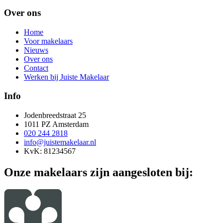
Over ons
Home
Voor makelaars
Nieuws
Over ons
Contact
Werken bij Juiste Makelaar
Info
Jodenbreedstraat 25
1011 PZ Amsterdam
020 244 2818
info@juistemakelaar.nl
KvK: 81234567
Onze makelaars zijn aangesloten bij: