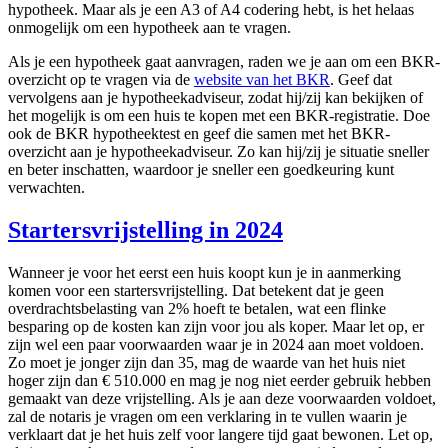
hypotheek. Maar als je een A3 of A4 codering hebt, is het helaas
onmogelijk om een hypotheek aan te vragen.
Als je een hypotheek gaat aanvragen, raden we je aan om een BKR-
overzicht op te vragen via de
website van het BKR
. Geef dat
vervolgens aan je hypotheekadviseur, zodat hij/zij kan bekijken of
het mogelijk is om een huis te kopen met een BKR-registratie. Doe
ook de BKR hypotheektest en geef die samen met het BKR-
overzicht aan je hypotheekadviseur. Zo kan hij/zij je situatie sneller
en beter inschatten, waardoor je sneller een goedkeuring kunt
verwachten.
Startersvrijstelling in 2024
Wanneer je voor het eerst een huis koopt kun je in aanmerking
komen voor een startersvrijstelling. Dat betekent dat je geen
overdrachtsbelasting van 2% hoeft te betalen, wat een flinke
besparing op de kosten kan zijn voor jou als koper. Maar let op, er
zijn wel een paar voorwaarden waar je in 2024 aan moet voldoen.
Zo moet je jonger zijn dan 35, mag de waarde van het huis niet
hoger zijn dan € 510.000 en mag je nog niet eerder gebruik hebben
gemaakt van deze vrijstelling. Als je aan deze voorwaarden voldoet,
zal de notaris je vragen om een verklaring in te vullen waarin je
verklaart dat je het huis zelf voor langere tijd gaat bewonen. Let op,