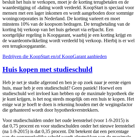
besluit het huis te verkopen, moet je de korting terugbetalen en de
waardestijging of -daling wordt verdeeld. KoopStart is speciaal voor
mensen met een lager inkomen en wordt aangeboden door sommige
woningcorporaties in Nederland. De korting varieert en moet
minstens 10% van de koopsom bedragen. De terugbetaling van de
korting bij verkoop van het huis gebeurt via erfpacht. Een
soortgelijke regeling is Koopgarant, waarbij je een korting krijgt en
de waardeontwikkeling wordt verdeeld bij verkoop. Hierbij is er wel
een terugkoopgarantie.
Bedrijven die KoopStart en/of KoopGarant aanbieden
Huis kopen met studieschuld
Heb je net je studie afgerond en ben je op zoek naar je eerste eigen
huis, maar heb je een studieschuld? Geen paniek! Hoewel een
studieschuld wel invloed kan hebben op de maximale hypotheek die
je kunt krijgen, is het nog steeds mogelijk om een huis te kopen. Het
enige wat je hoeft te doen is rekening houden met de wegingsfactor
die gehanteerd wordt door hypotheekverstrekkers.
Voor studieschulden onder het oude leenstelsel (voor 1-9-2015) is
dat 0,75 procent en voor studieschulden onder het nieuwe leenstelsel
(na 1-9-2015) is dat 0,35 procent. Dit betekent dat een percentage
van de oorspronkelijke schuld wordt afgetrokken van de maximale