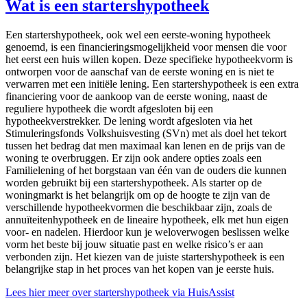
Wat is een startershypotheek
Een startershypotheek, ook wel een eerste-woning hypotheek
genoemd, is een financieringsmogelijkheid voor mensen die voor
het eerst een huis willen kopen. Deze specifieke hypotheekvorm is
ontworpen voor de aanschaf van de eerste woning en is niet te
verwarren met een initiële lening. Een startershypotheek is een extra
financiering voor de aankoop van de eerste woning, naast de
reguliere hypotheek die wordt afgesloten bij een
hypotheekverstrekker. De lening wordt afgesloten via het
Stimuleringsfonds Volkshuisvesting (SVn) met als doel het tekort
tussen het bedrag dat men maximaal kan lenen en de prijs van de
woning te overbruggen. Er zijn ook andere opties zoals een
Familielening of het borgstaan van één van de ouders die kunnen
worden gebruikt bij een startershypotheek. Als starter op de
woningmarkt is het belangrijk om op de hoogte te zijn van de
verschillende hypotheekvormen die beschikbaar zijn, zoals de
annuïteitenhypotheek en de lineaire hypotheek, elk met hun eigen
voor- en nadelen. Hierdoor kun je weloverwogen beslissen welke
vorm het beste bij jouw situatie past en welke risico’s er aan
verbonden zijn. Het kiezen van de juiste startershypotheek is een
belangrijke stap in het proces van het kopen van je eerste huis.
Lees hier meer over startershypotheek via HuisAssist