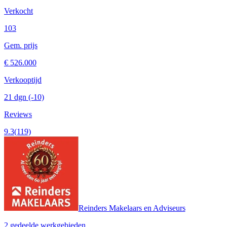
Verkocht
103
Gem. prijs
€ 526.000
Verkooptijd
21 dgn
(-10)
Reviews
9.3
(119)
Reinders Makelaars en Adviseurs
2 gedeelde werkgebieden