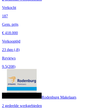
Verkocht
187
Gem. prijs
€ 418.000
Verkooptijd
23 dgn
(-8)
Reviews
9.5
(208)
Rodenburg Makelaars
2 gedeelde werkgebieden