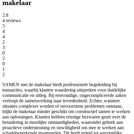
makelaar
2.8
4 reviews
5
4
4
2
3
0
2
0
1
2
SAMEN met de makelaar biedt professionele begeleiding bij
transacties, waarbij klanten waardering uitspreken voor duidelijke
communicatie en uitleg. Bij eenvoudige, ongecompliceerde zaken
verloopt de samenwerking naar tevredenheid. Echter, wanneer
situaties complexer worden of onvoorziene problemen ontstaan,
blijkt de makelaar minder geschikt om constructief samen te werken
aan oplossingen. Klanten hebben ernstige bezwaren geuit over de
benadering in moeilijke omstandigheden, waaronder gebrek aan
proactieve ondersteuning en onwilligheid om mee te werken aan
schadebeperkende maatregelen. Dit heeft geleid tot aanzienlijke