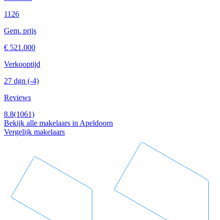
1126
Gem. prijs
€ 521.000
Verkooptijd
27 dgn
(-4)
Reviews
8.8
(1061)
Bekijk alle makelaars in Apeldoorn
Vergelijk makelaars