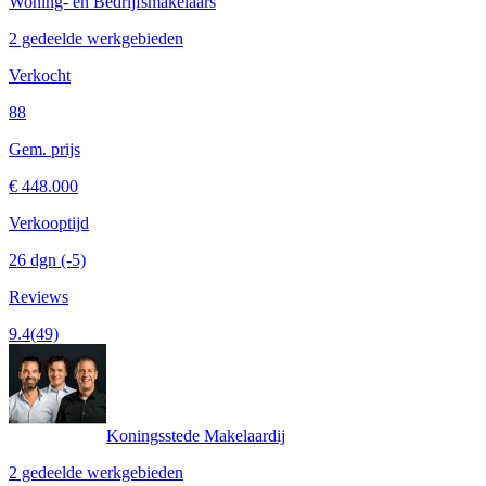
Woning- en Bedrijfsmakelaars
2 gedeelde werkgebieden
Verkocht
88
Gem. prijs
€ 448.000
Verkooptijd
26 dgn
(-5)
Reviews
9.4
(49)
Koningsstede Makelaardij
2 gedeelde werkgebieden