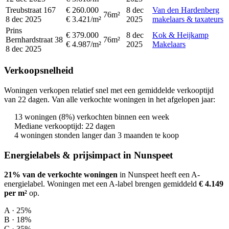
Treubstraat 167
€ 260.000
8 dec
Van den Hardenberg
76m²
8 dec 2025
€ 3.421/m²
2025
makelaars & taxateurs
Prins
€ 379.000
8 dec
Kok & Heijkamp
Bernhardstraat 38
76m²
€ 4.987/m²
2025
Makelaars
8 dec 2025
Verkoopsnelheid
Woningen verkopen relatief snel met een gemiddelde verkooptijd
van 22 dagen. Van alle verkochte woningen in het afgelopen jaar:
13 woningen (8%) verkochten binnen een week
Mediane verkooptijd: 22 dagen
4 woningen stonden langer dan 3 maanden te koop
Energielabels & prijsimpact in Nunspeet
21% van de verkochte woningen
in Nunspeet heeft een A-
energielabel.
Woningen met een A-label brengen gemiddeld
€ 4.149
per m²
op
.
A · 25%
B · 18%
C · 35%