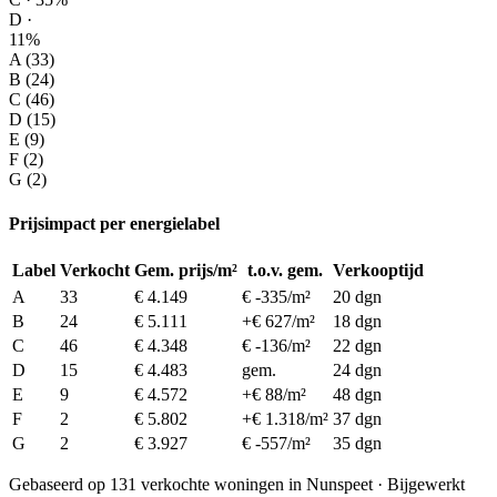
D ·
11%
A (33)
B (24)
C (46)
D (15)
E (9)
F (2)
G (2)
Prijsimpact per energielabel
Label
Verkocht
Gem. prijs/m²
t.o.v. gem.
Verkooptijd
A
33
€ 4.149
€ -335/m²
20 dgn
B
24
€ 5.111
+€ 627/m²
18 dgn
C
46
€ 4.348
€ -136/m²
22 dgn
D
15
€ 4.483
gem.
24 dgn
E
9
€ 4.572
+€ 88/m²
48 dgn
F
2
€ 5.802
+€ 1.318/m²
37 dgn
G
2
€ 3.927
€ -557/m²
35 dgn
Gebaseerd op 131 verkochte woningen in Nunspeet · Bijgewerkt