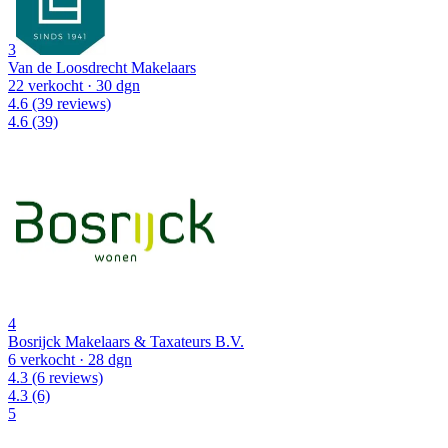
3
Van de Loosdrecht Makelaars
22 verkocht
· 30 dgn
4.6
(39 reviews)
4.6
(39)
4
Bosrijck Makelaars & Taxateurs B.V.
6 verkocht
· 28 dgn
4.3
(6 reviews)
4.3
(6)
5