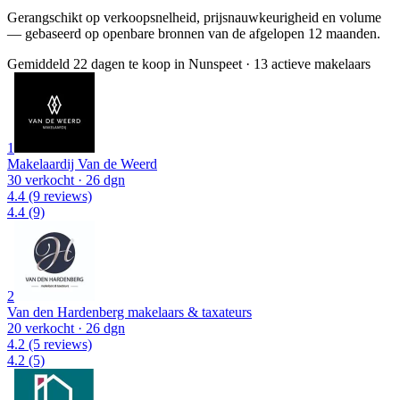
Gerangschikt op verkoopsnelheid, prijsnauwkeurigheid en volume
— gebaseerd op openbare bronnen van de afgelopen 12 maanden.
Gemiddeld 22 dagen te koop in Nunspeet
·
13 actieve makelaars
1
Makelaardij Van de Weerd
30 verkocht
· 26 dgn
4.4
(9 reviews)
4.4
(9)
2
Van den Hardenberg makelaars & taxateurs
20 verkocht
· 26 dgn
4.2
(5 reviews)
4.2
(5)