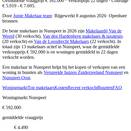
Gemiddelde vraagprijs € 592.000 · Verkooptijd 22 dagen · Courtage
€ 5.919 - € 7.695.
Door
Juiste Makelaar team
·
Bijgewerkt 8 augustus 2026
·
Openbare
bronnen
De beste makelaars in Nunspeet in 2026 zijn
Makelaardij Van de
Weerd
(30 verkocht),
Van den Hardenberg makelaars & taxateurs
(20 verkocht) en
Van de Loosdrecht Makelaars
(22 verkocht)
. In
totaal zijn 13 makelaars actief in Nunspeet, waar de gemiddelde
verkoopprijs € 592.000 is en woningen gemiddeld in 22 dagen
verkocht worden.
Een makelaar in Nunspeet helpt bij het kopen of verkopen van een
woning in buurten als
Verspreide huizen Zuiderzeeland Nunspeet
en
Nunspeet-Oost
.
Woningmarkt
Top makelaars
Kosten
Recent verkocht
Buurten
FAQ
Woningmarkt Nunspeet
€ 592.000
gemiddelde vraagprijs
€ 4.490