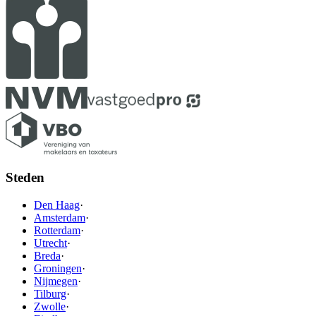
Steden
Den Haag
·
Amsterdam
·
Rotterdam
·
Utrecht
·
Breda
·
Groningen
·
Nijmegen
·
Tilburg
·
Zwolle
·