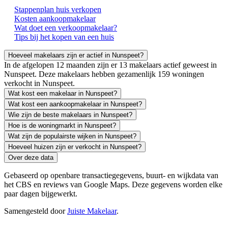
Stappenplan huis verkopen
Kosten aankoopmakelaar
Wat doet een verkoopmakelaar?
Tips bij het kopen van een huis
Hoeveel makelaars zijn er actief in Nunspeet?
In de afgelopen 12 maanden zijn er 13 makelaars actief geweest in
Nunspeet. Deze makelaars hebben gezamenlijk 159 woningen
verkocht in Nunspeet.
Wat kost een makelaar in Nunspeet?
Wat kost een aankoopmakelaar in Nunspeet?
Wie zijn de beste makelaars in Nunspeet?
Hoe is de woningmarkt in Nunspeet?
Wat zijn de populairste wijken in Nunspeet?
Hoeveel huizen zijn er verkocht in Nunspeet?
Over deze data
Gebaseerd op openbare transactiegegevens, buurt- en wijkdata van
het CBS en reviews van Google Maps. Deze gegevens worden elke
paar dagen bijgewerkt.
Samengesteld door
Juiste Makelaar
.