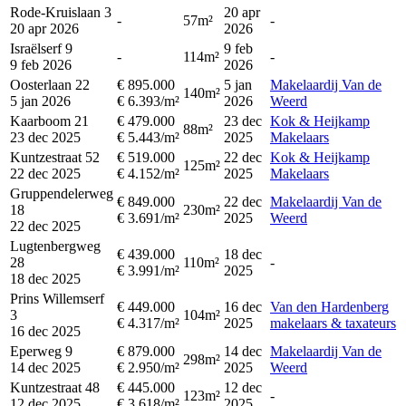
Rode-Kruislaan 3
20 apr
-
57m²
-
20 apr 2026
2026
Israëlserf 9
9 feb
-
114m²
-
9 feb 2026
2026
Oosterlaan 22
€ 895.000
5 jan
Makelaardij Van de
140m²
5 jan 2026
€ 6.393/m²
2026
Weerd
Kaarboom 21
€ 479.000
23 dec
Kok & Heijkamp
88m²
23 dec 2025
€ 5.443/m²
2025
Makelaars
Kuntzestraat 52
€ 519.000
22 dec
Kok & Heijkamp
125m²
22 dec 2025
€ 4.152/m²
2025
Makelaars
Gruppendelerweg
€ 849.000
22 dec
Makelaardij Van de
18
230m²
€ 3.691/m²
2025
Weerd
22 dec 2025
Lugtenbergweg
€ 439.000
18 dec
28
110m²
-
€ 3.991/m²
2025
18 dec 2025
Prins Willemserf
€ 449.000
16 dec
Van den Hardenberg
3
104m²
€ 4.317/m²
2025
makelaars & taxateurs
16 dec 2025
Eperweg 9
€ 879.000
14 dec
Makelaardij Van de
298m²
14 dec 2025
€ 2.950/m²
2025
Weerd
Kuntzestraat 48
€ 445.000
12 dec
123m²
-
12 dec 2025
€ 3.618/m²
2025