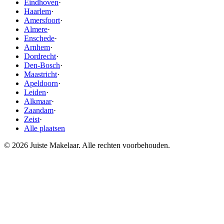
Eindhoven
·
Haarlem
·
Amersfoort
·
Almere
·
Enschede
·
Arnhem
·
Dordrecht
·
Den-Bosch
·
Maastricht
·
Apeldoorn
·
Leiden
·
Alkmaar
·
Zaandam
·
Zeist
·
Alle plaatsen
© 2026 Juiste Makelaar. Alle rechten voorbehouden.