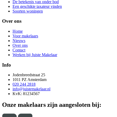
De betekenis van onder bod
Een geschikte taxateur vinden
Soorten woningen
Over ons
Home
Voor makelaars
Nieuws
Over ons
Contact
Werken bij Juiste Makelaar
Info
Jodenbreedstraat 25
1011 PZ Amsterdam
020 244 2818
info@juistemakelaar.nl
KvK: 81234567
Onze makelaars zijn aangesloten bij: