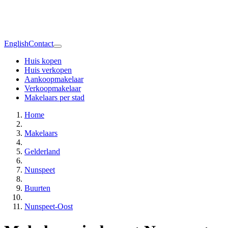
English
Contact
Huis kopen
Huis verkopen
Aankoopmakelaar
Verkoopmakelaar
Makelaars per stad
Home
Makelaars
Gelderland
Nunspeet
Buurten
Nunspeet-Oost