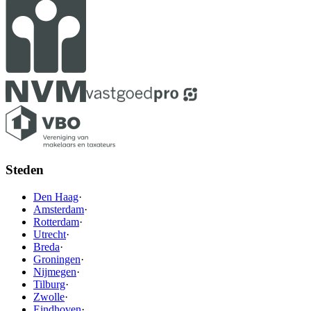
Steden
Den Haag
·
Amsterdam
·
Rotterdam
·
Utrecht
·
Breda
·
Groningen
·
Nijmegen
·
Tilburg
·
Zwolle
·
Eindhoven
·