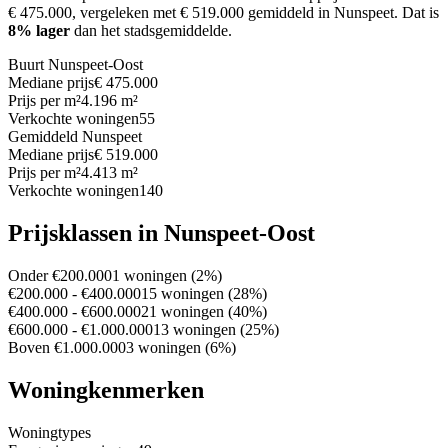
€ 475.000, vergeleken met € 519.000 gemiddeld in Nunspeet.
Dat is
8% lager
dan het stadsgemiddelde.
Buurt Nunspeet-Oost
Mediane prijs
€ 475.000
Prijs per m²
4.196 m²
Verkochte woningen
55
Gemiddeld Nunspeet
Mediane prijs
€ 519.000
Prijs per m²
4.413 m²
Verkochte woningen
140
Prijsklassen in Nunspeet-Oost
Onder €200.000
1 woningen (2%)
€200.000 - €400.000
15 woningen (28%)
€400.000 - €600.000
21 woningen (40%)
€600.000 - €1.000.000
13 woningen (25%)
Boven €1.000.000
3 woningen (6%)
Woningkenmerken
Woningtypes