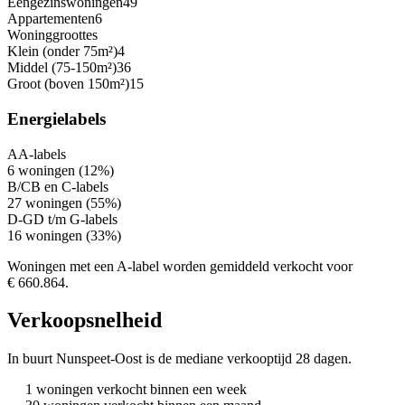
Eengezinswoningen
49
Appartementen
6
Woninggroottes
Klein (onder 75m²)
4
Middel (75-150m²)
36
Groot (boven 150m²)
15
Energielabels
A
A-labels
6 woningen (12%)
B/C
B en C-labels
27 woningen (55%)
D-G
D t/m G-labels
16 woningen (33%)
Woningen met een A-label worden gemiddeld verkocht voor
€ 660.864.
Verkoopsnelheid
In buurt Nunspeet-Oost is de mediane verkooptijd 28 dagen.
1 woningen verkocht binnen een week