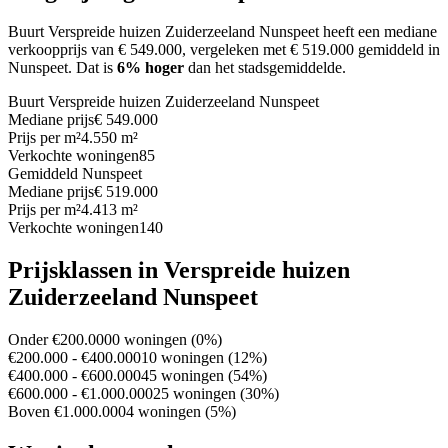
Buurt Verspreide huizen Zuiderzeeland Nunspeet heeft een mediane
verkoopprijs van € 549.000, vergeleken met € 519.000 gemiddeld in
Nunspeet.
Dat is
6% hoger
dan het stadsgemiddelde.
Buurt Verspreide huizen Zuiderzeeland Nunspeet
Mediane prijs
€ 549.000
Prijs per m²
4.550 m²
Verkochte woningen
85
Gemiddeld Nunspeet
Mediane prijs
€ 519.000
Prijs per m²
4.413 m²
Verkochte woningen
140
Prijsklassen in Verspreide huizen
Zuiderzeeland Nunspeet
Onder €200.000
0 woningen (0%)
€200.000 - €400.000
10 woningen (12%)
€400.000 - €600.000
45 woningen (54%)
€600.000 - €1.000.000
25 woningen (30%)
Boven €1.000.000
4 woningen (5%)