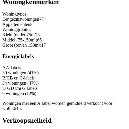
Woningkenmerken
Woningtypes
Eengezinswoningen
77
Appartementen
8
Woninggroottes
Klein (onder 75m²)
3
Middel (75-150m²)
65
Groot (boven 150m²)
17
Energielabels
A
A-labels
30 woningen (41%)
B/C
B en C-labels
34 woningen (47%)
D-G
D t/m G-labels
9 woningen (12%)
Woningen met een A-label worden gemiddeld verkocht voor
€ 595.615.
Verkoopsnelheid