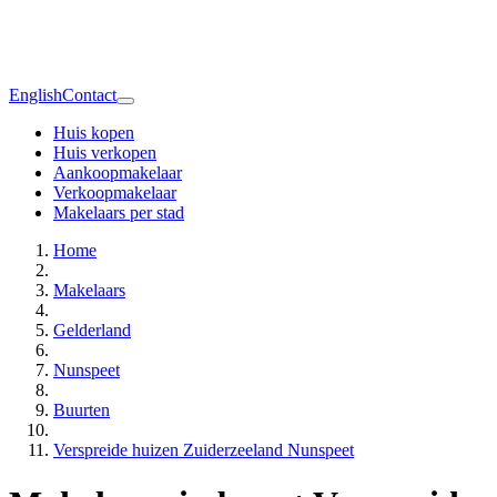
English
Contact
Huis kopen
Huis verkopen
Aankoopmakelaar
Verkoopmakelaar
Makelaars per stad
Home
Makelaars
Gelderland
Nunspeet
Buurten
Verspreide huizen Zuiderzeeland Nunspeet