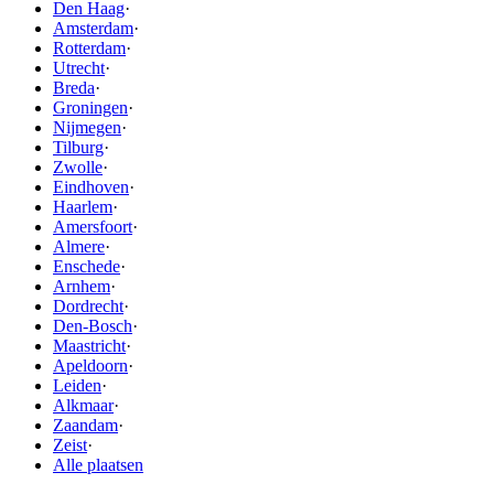
Den Haag
·
Amsterdam
·
Rotterdam
·
Utrecht
·
Breda
·
Groningen
·
Nijmegen
·
Tilburg
·
Zwolle
·
Eindhoven
·
Haarlem
·
Amersfoort
·
Almere
·
Enschede
·
Arnhem
·
Dordrecht
·
Den-Bosch
·
Maastricht
·
Apeldoorn
·
Leiden
·
Alkmaar
·
Zaandam
·
Zeist
·
Alle plaatsen