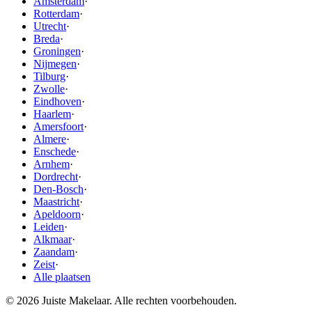
Amsterdam
·
Rotterdam
·
Utrecht
·
Breda
·
Groningen
·
Nijmegen
·
Tilburg
·
Zwolle
·
Eindhoven
·
Haarlem
·
Amersfoort
·
Almere
·
Enschede
·
Arnhem
·
Dordrecht
·
Den-Bosch
·
Maastricht
·
Apeldoorn
·
Leiden
·
Alkmaar
·
Zaandam
·
Zeist
·
Alle plaatsen
© 2026 Juiste Makelaar. Alle rechten voorbehouden.