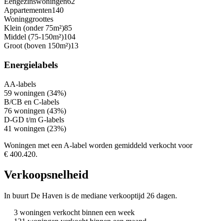
Eengezinswoningen
62
Appartementen
140
Woninggroottes
Klein (onder 75m²)
85
Middel (75-150m²)
104
Groot (boven 150m²)
13
Energielabels
A
A-labels
59 woningen (34%)
B/C
B en C-labels
76 woningen (43%)
D-G
D t/m G-labels
41 woningen (23%)
Woningen met een A-label worden gemiddeld verkocht voor
€ 400.420.
Verkoopsnelheid
In buurt De Haven is de mediane verkooptijd 26 dagen.
3 woningen verkocht binnen een week