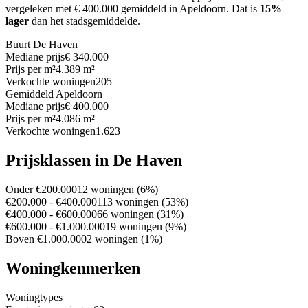
vergeleken met € 400.000 gemiddeld in Apeldoorn.
Dat is
15%
lager
dan het stadsgemiddelde.
Buurt De Haven
Mediane prijs
€ 340.000
Prijs per m²
4.389 m²
Verkochte woningen
205
Gemiddeld Apeldoorn
Mediane prijs
€ 400.000
Prijs per m²
4.086 m²
Verkochte woningen
1.623
Prijsklassen in De Haven
Onder €200.000
12 woningen (6%)
€200.000 - €400.000
113 woningen (53%)
€400.000 - €600.000
66 woningen (31%)
€600.000 - €1.000.000
19 woningen (9%)
Boven €1.000.000
2 woningen (1%)
Woningkenmerken
Woningtypes