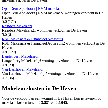
makelaars actief in De Haven:
OpenDeur Apeldoorn | NVM makelaar
OpenDeur Apeldoorn | NVM makelaar
2 woningen verkocht in De
Haven
5.0
(175)
Reinders Makelaars
Reinders Makelaars
21 woningen verkocht in De Haven
5.0
(6)
RSH Makelaars & Financieel Adviseurs
RSH Makelaars & Financieel Adviseurs
2 woningen verkocht in De
Haven
4.8
(129)
Langenberg Makelaardij
Langenberg Makelaardij
6 woningen verkocht in De Haven
4.8
(29)
Van Laarhoven Makelaardij
Van Laarhoven Makelaardij
7 woningen verkocht in De Haven
4.7
(36)
Makelaarskosten in De Haven
Voor de verkoop van een woning in De Haven kun je rekenen op
makelaarskosten tussen
€ 3.881
en
€ 5.045
.