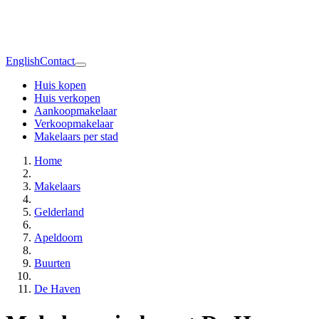
English
Contact
Huis kopen
Huis verkopen
Aankoopmakelaar
Verkoopmakelaar
Makelaars per stad
Home
Makelaars
Gelderland
Apeldoorn
Buurten
De Haven