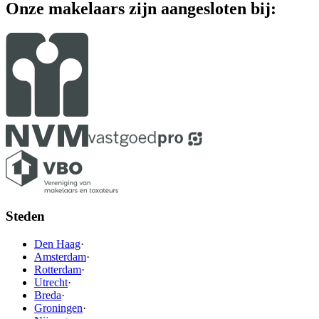
Onze makelaars zijn aangesloten bij:
Steden
Den Haag
·
Amsterdam
·
Rotterdam
·
Utrecht
·
Breda
·
Groningen
·