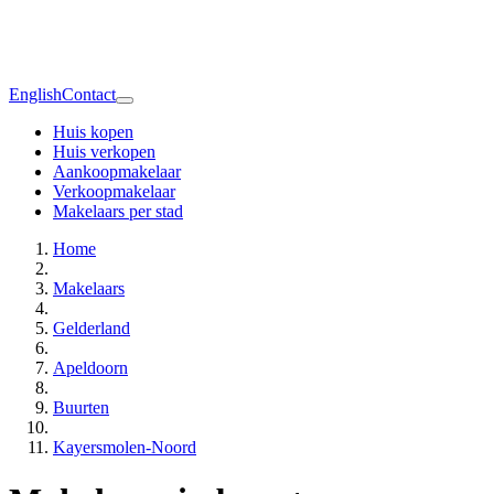
English
Contact
Huis kopen
Huis verkopen
Aankoopmakelaar
Verkoopmakelaar
Makelaars per stad
Home
Makelaars
Gelderland
Apeldoorn
Buurten
Kayersmolen-Noord