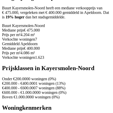
Buurt Kayersmolen-Noord heeft een mediane verkoopprijs van
€ 475.000, vergeleken met € 400.000 gemiddeld in Apeldoorn.
Dat
is
19% hoger
dan het stadsgemiddelde.
Buurt Kayersmolen-Noord
Mediane prijs
€ 475.000
Prijs per m²
4.204 m²
Verkochte woningen
7
Gemiddeld Apeldoorn
Mediane prijs
€ 400.000
Prijs per m²
4.086 m²
Verkochte woningen
1.623
Prijsklassen in Kayersmolen-Noord
Onder €200.000
0 woningen (0%)
€200.000 - €400.000
1 woningen (13%)
€400.000 - €600.000
7 woningen (88%)
€600.000 - €1.000.000
0 woningen (0%)
Boven €1.000.000
0 woningen (0%)
Woningkenmerken