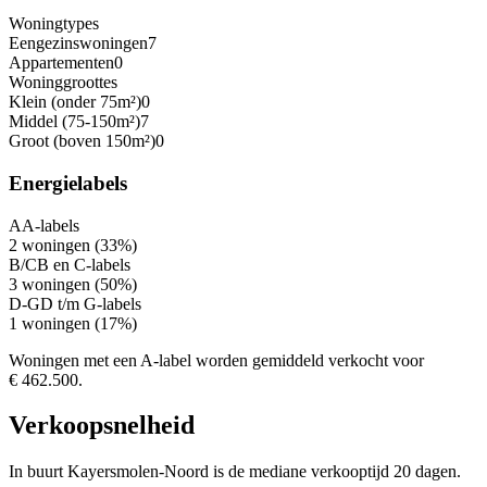
Woningtypes
Eengezinswoningen
7
Appartementen
0
Woninggroottes
Klein (onder 75m²)
0
Middel (75-150m²)
7
Groot (boven 150m²)
0
Energielabels
A
A-labels
2 woningen (33%)
B/C
B en C-labels
3 woningen (50%)
D-G
D t/m G-labels
1 woningen (17%)
Woningen met een A-label worden gemiddeld verkocht voor
€ 462.500.
Verkoopsnelheid
In buurt Kayersmolen-Noord is de mediane verkooptijd 20 dagen.