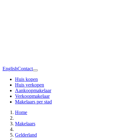
English
Contact
Huis kopen
Huis verkopen
Aankoopmakelaar
Verkoopmakelaar
Makelaars per stad
Home
Makelaars
Gelderland