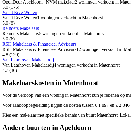
OpenDeur Apeldoorn | NVM makelaar
2 woningen verkocht in Maten
5.0
(175)
Van 't Erve Wonen
Van 't Erve Wonen
1 woningen verkocht in Matenhorst
5.0
(8)
Reinders Makelaars
Reinders Makelaars
6 woningen verkocht in Matenhorst
5.0
(6)
RSH Makelaars & Financieel Adviseurs
RSH Makelaars & Financieel Adviseurs
12 woningen verkocht in Mat
4.8
(129)
Van Laarhoven Makelaardij
Van Laarhoven Makelaardij
4 woningen verkocht in Matenhorst
4.7
(36)
Makelaarskosten in Matenhorst
Voor de verkoop van een woning in Matenhorst kun je rekenen op ma
Voor aankoopbegeleiding liggen de kosten tussen € 1.897 en € 2.846. 
Kies een makelaar met specifieke kennis van buurt Matenhorst. Lokale
Andere buurten in Apeldoorn