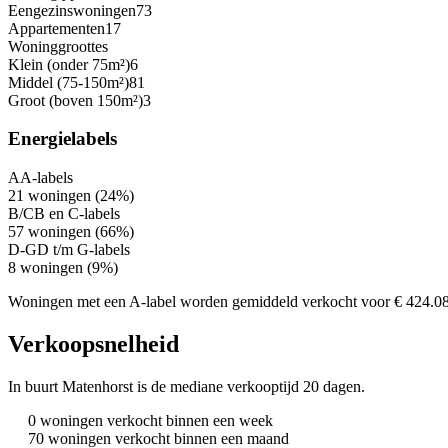
Eengezinswoningen
73
Appartementen
17
Woninggroottes
Klein (onder 75m²)
6
Middel (75-150m²)
81
Groot (boven 150m²)
3
Energielabels
A
A-labels
21 woningen (24%)
B/C
B en C-labels
57 woningen (66%)
D-G
D t/m G-labels
8 woningen (9%)
Woningen met een A-label worden gemiddeld verkocht voor € 424.0
Verkoopsnelheid
In buurt Matenhorst is de mediane verkooptijd 20 dagen.
0 woningen verkocht binnen een week
70 woningen verkocht binnen een maand