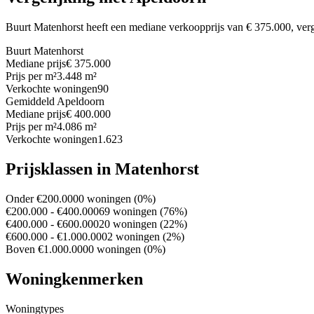
Buurt Matenhorst heeft een mediane verkoopprijs van € 375.000, ve
Buurt Matenhorst
Mediane prijs
€ 375.000
Prijs per m²
3.448 m²
Verkochte woningen
90
Gemiddeld Apeldoorn
Mediane prijs
€ 400.000
Prijs per m²
4.086 m²
Verkochte woningen
1.623
Prijsklassen in Matenhorst
Onder €200.000
0 woningen (0%)
€200.000 - €400.000
69 woningen (76%)
€400.000 - €600.000
20 woningen (22%)
€600.000 - €1.000.000
2 woningen (2%)
Boven €1.000.000
0 woningen (0%)
Woningkenmerken
Woningtypes