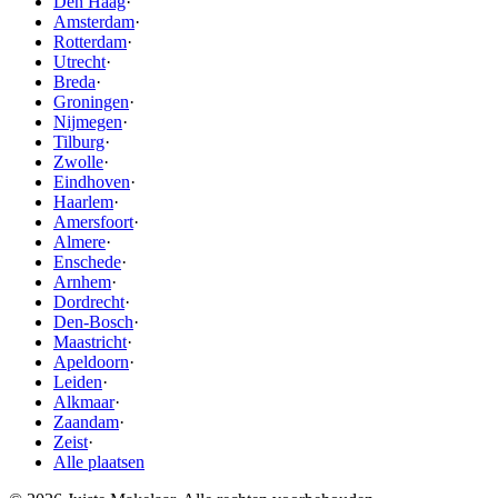
Den Haag
·
Amsterdam
·
Rotterdam
·
Utrecht
·
Breda
·
Groningen
·
Nijmegen
·
Tilburg
·
Zwolle
·
Eindhoven
·
Haarlem
·
Amersfoort
·
Almere
·
Enschede
·
Arnhem
·
Dordrecht
·
Den-Bosch
·
Maastricht
·
Apeldoorn
·
Leiden
·
Alkmaar
·
Zaandam
·
Zeist
·
Alle plaatsen