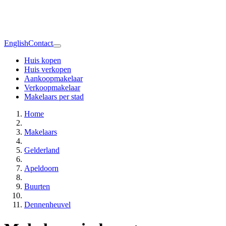
English
Contact
Huis kopen
Huis verkopen
Aankoopmakelaar
Verkoopmakelaar
Makelaars per stad
Home
Makelaars
Gelderland
Apeldoorn
Buurten
Dennenheuvel