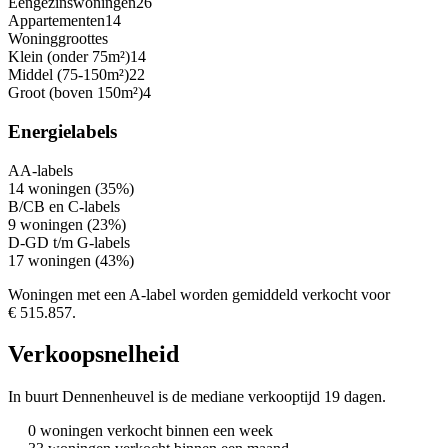
Eengezinswoningen
26
Appartementen
14
Woninggroottes
Klein (onder 75m²)
14
Middel (75-150m²)
22
Groot (boven 150m²)
4
Energielabels
A
A-labels
14 woningen (35%)
B/C
B en C-labels
9 woningen (23%)
D-G
D t/m G-labels
17 woningen (43%)
Woningen met een A-label worden gemiddeld verkocht voor
€ 515.857.
Verkoopsnelheid
In buurt Dennenheuvel is de mediane verkooptijd 19 dagen.
0 woningen verkocht binnen een week