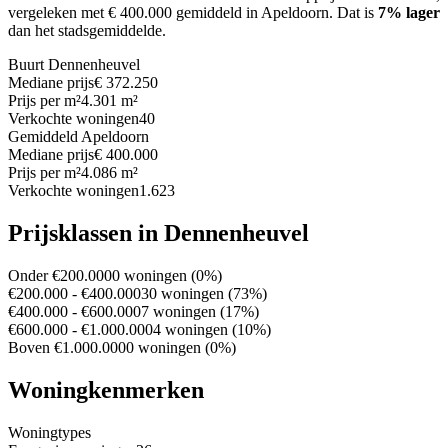
vergeleken met € 400.000 gemiddeld in Apeldoorn.
Dat is
7% lager
dan het stadsgemiddelde.
Buurt Dennenheuvel
Mediane prijs
€ 372.250
Prijs per m²
4.301 m²
Verkochte woningen
40
Gemiddeld Apeldoorn
Mediane prijs
€ 400.000
Prijs per m²
4.086 m²
Verkochte woningen
1.623
Prijsklassen in Dennenheuvel
Onder €200.000
0 woningen (0%)
€200.000 - €400.000
30 woningen (73%)
€400.000 - €600.000
7 woningen (17%)
€600.000 - €1.000.000
4 woningen (10%)
Boven €1.000.000
0 woningen (0%)
Woningkenmerken
Woningtypes