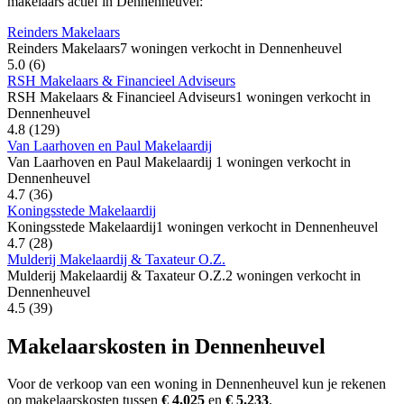
makelaars actief in Dennenheuvel:
Reinders Makelaars
Reinders Makelaars
7 woningen verkocht in Dennenheuvel
5.0
(6)
RSH Makelaars & Financieel Adviseurs
RSH Makelaars & Financieel Adviseurs
1 woningen verkocht in
Dennenheuvel
4.8
(129)
Van Laarhoven en Paul Makelaardij
Van Laarhoven en Paul Makelaardij
1 woningen verkocht in
Dennenheuvel
4.7
(36)
Koningsstede Makelaardij
Koningsstede Makelaardij
1 woningen verkocht in Dennenheuvel
4.7
(28)
Mulderij Makelaardij & Taxateur O.Z.
Mulderij Makelaardij & Taxateur O.Z.
2 woningen verkocht in
Dennenheuvel
4.5
(39)
Makelaarskosten in Dennenheuvel
Voor de verkoop van een woning in Dennenheuvel kun je rekenen
op makelaarskosten tussen
€ 4.025
en
€ 5.233
.