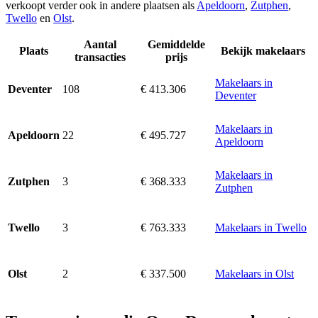
verkoopt verder ook in andere plaatsen als
Apeldoorn
,
Zutphen
,
Twello
en
Olst
.
Aantal
Gemiddelde
Plaats
Bekijk makelaars
transacties
prijs
Makelaars in
108
€ 413.306
Deventer
Deventer
Makelaars in
22
€ 495.727
Apeldoorn
Apeldoorn
Makelaars in
3
€ 368.333
Zutphen
Zutphen
3
€ 763.333
Makelaars in Twello
Twello
2
€ 337.500
Makelaars in Olst
Olst