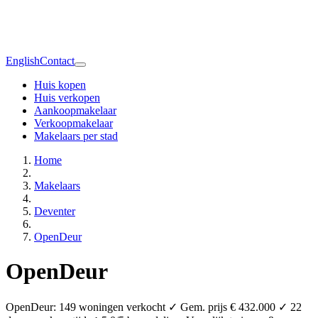
English
Contact
Huis kopen
Huis verkopen
Aankoopmakelaar
Verkoopmakelaar
Makelaars per stad
Home
Makelaars
Deventer
OpenDeur
OpenDeur
OpenDeur: 149 woningen verkocht ✓ Gem. prijs € 432.000 ✓ 22