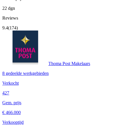
22 dgn
Reviews
9.4
(174)
Thoma Post Makelaars
8 gedeelde werkgebieden
Verkocht
427
Gem. prijs
€ 466.000
Verkooptijd