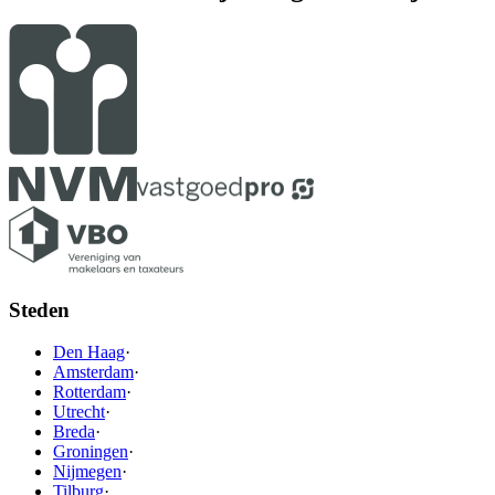
Steden
Den Haag
·
Amsterdam
·
Rotterdam
·
Utrecht
·
Breda
·
Groningen
·
Nijmegen
·
Tilburg
·