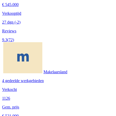
€ 545.000
Verkooptijd
27 dgn
(-2)
Reviews
9.3
(72)
Makelaarsland
4 gedeelde werkgebieden
Verkocht
1126
Gem. prijs
€ 521.000