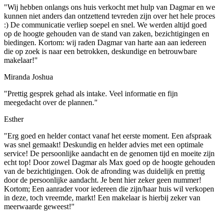
"Wij hebben onlangs ons huis verkocht met hulp van Dagmar en we
kunnen niet anders dan ontzettend tevreden zijn over het hele proces
:) De communicatie verliep soepel en snel. We werden altijd goed
op de hoogte gehouden van de stand van zaken, bezichtigingen en
biedingen. Kortom: wij raden Dagmar van harte aan aan iedereen
die op zoek is naar een betrokken, deskundige en betrouwbare
makelaar!"
Miranda Joshua
"Prettig gesprek gehad als intake. Veel informatie en fijn
meegedacht over de plannen."
Esther
"Erg goed en helder contact vanaf het eerste moment. Een afspraak
was snel gemaakt! Deskundig en helder advies met een optimale
service! De persoonlijke aandacht en de genomen tijd en moeite zijn
echt top! Door zowel Dagmar als Max goed op de hoogte gehouden
van de bezichtigingen. Ook de afronding was duidelijk en prettig
door de persoonlijke aandacht. Je bent hier zeker geen nummer!
Kortom; Een aanrader voor iedereen die zijn/haar huis wil verkopen
in deze, toch vreemde, markt! Een makelaar is hierbij zeker van
meerwaarde geweest!"