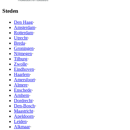
Steden
Den Haag
·
Amsterdam
·
Rotterdam
·
Utrecht
·
Breda
·
Groningen
·
Nijmegen
·
Tilburg
·
Zwolle
·
Eindhoven
·
Haarlem
·
Amersfoort
·
Almere
·
Enschede
·
Arnhem
·
Dordrecht
·
Den-Bosch
·
Maastricht
·
Apeldoorn
·
Leiden
·
Alkmaar
·