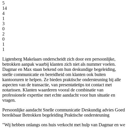
5
14
4
1
3
0
2
0
1
1
Ligtenberg Makelaars onderscheidt zich door een persoonlijke,
betrokken aanpak waarbij klanten zich niet als nummer voelen.
Dagmar en Max staan bekend om hun deskundige begeleiding,
snelle communicatie en bereidheid om klanten ook buiten
kantooruren te helpen. Ze bieden praktische ondersteuning bij alle
aspecten van de transactie, van presentatietips tot contact met
notarissen. Klanten waarderen vooral de combinatie van
professionele expertise met echte aandacht voor hun situatie en
vragen.
Persoonlijke aandacht
Snelle communicatie
Deskundig advies
Goed
bereikbaar
Betrokken begeleiding
Praktische ondersteuning
"Wij hebben onlangs ons huis verkocht met hulp van Dagmar en we