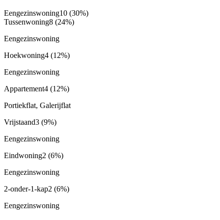
Eengezinswoning
10
(30%)
Tussenwoning
8
(24%)
Eengezinswoning
Hoekwoning
4
(12%)
Eengezinswoning
Appartement
4
(12%)
Portiekflat, Galerijflat
Vrijstaand
3
(9%)
Eengezinswoning
Eindwoning
2
(6%)
Eengezinswoning
2-onder-1-kap
2
(6%)
Eengezinswoning