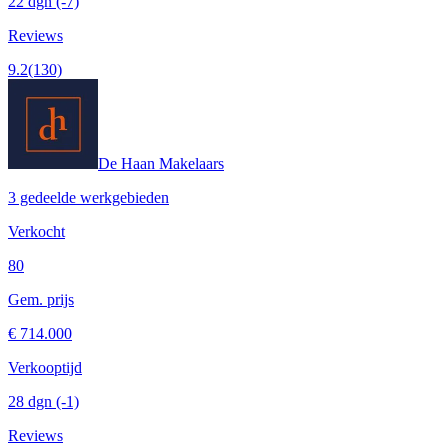
22 dgn
(-7)
Reviews
9.2
(130)
De Haan Makelaars
3 gedeelde werkgebieden
Verkocht
80
Gem. prijs
€ 714.000
Verkooptijd
28 dgn
(-1)
Reviews