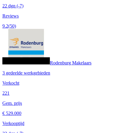
22 dgn
(-7)
Reviews
9.2
(50)
Rodenburg Makelaars
3 gedeelde werkgebieden
Verkocht
221
Gem. prijs
€ 529.000
Verkooptijd