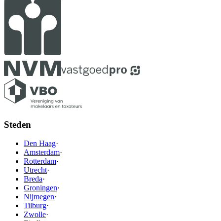
Steden
Den Haag
·
Amsterdam
·
Rotterdam
·
Utrecht
·
Breda
·
Groningen
·
Nijmegen
·
Tilburg
·
Zwolle
·