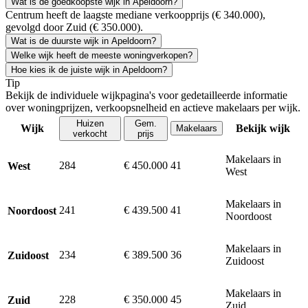
Wat is de goedkoopste wijk in Apeldoorn?
Centrum heeft de laagste mediane verkoopprijs (€ 340.000),
gevolgd door Zuid (€ 350.000).
Wat is de duurste wijk in Apeldoorn?
Welke wijk heeft de meeste woningverkopen?
Hoe kies ik de juiste wijk in Apeldoorn?
Tip
Bekijk de individuele wijkpagina's voor gedetailleerde informatie
over woningprijzen, verkoopsnelheid en actieve makelaars per wijk.
Huizen
Gem.
Wijk
Bekijk wijk
Makelaars
verkocht
prijs
Makelaars in
284
€ 450.000
41
West
West
Makelaars in
241
€ 439.500
41
Noordoost
Noordoost
Makelaars in
234
€ 389.500
36
Zuidoost
Zuidoost
Makelaars in
228
€ 350.000
45
Zuid
Zuid