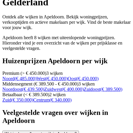
Gelderland
Ontdek alle wijken in Apeldoorn. Bekijk woningprijzen,
verkooptijden en actieve makelaars per wijk. Vind de beste makelaar
voor jouw wijk.
Apeldoorn heeft 8 wijken met uiteenlopende woningprijzen.
Hieronder vind je een overzicht van de wijken per prijsklasse en
veelgestelde vragen.
Huizenprijzen Apeldoorn per wijk
Premium (> € 450.000)
3 wijken
Noord
(€ 485.000)
West
(€ 450.000)
Oost
(€ 450.000)
Middensegment (€ 389.500 - € 450.000)
3 wijken
Noordoost
(€ 439.500)
Zuidwest
(€ 400.000)
Zuidoost
(€ 389.500)
Betaalbaar (< € 389.500)
2 wijken
Zuid
(€ 350.000)
Centrum
(€ 340.000)
Veelgestelde vragen over wijken in
Apeldoorn