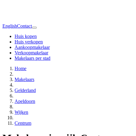
English
Contact
Huis kopen
Huis verkopen
Aankoopmakelaar
Verkoopmakelaar
Makelaars per stad
Home
Makelaars
Gelderland
Apeldoorn
Wijken
Centrum