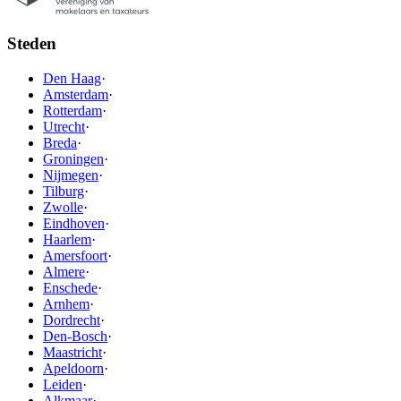
Steden
Den Haag
·
Amsterdam
·
Rotterdam
·
Utrecht
·
Breda
·
Groningen
·
Nijmegen
·
Tilburg
·
Zwolle
·
Eindhoven
·
Haarlem
·
Amersfoort
·
Almere
·
Enschede
·
Arnhem
·
Dordrecht
·
Den-Bosch
·
Maastricht
·
Apeldoorn
·
Leiden
·
Alkmaar
·