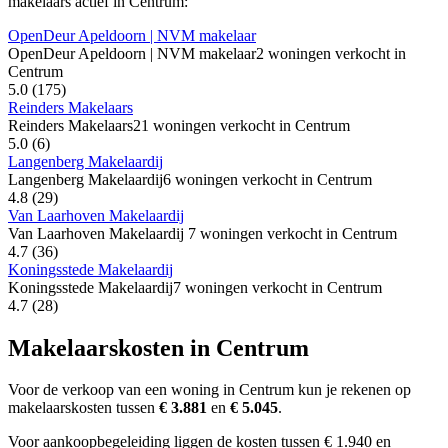
makelaars actief in Centrum:
OpenDeur Apeldoorn | NVM makelaar
OpenDeur Apeldoorn | NVM makelaar
2 woningen verkocht in
Centrum
5.0
(175)
Reinders Makelaars
Reinders Makelaars
21 woningen verkocht in Centrum
5.0
(6)
Langenberg Makelaardij
Langenberg Makelaardij
6 woningen verkocht in Centrum
4.8
(29)
Van Laarhoven Makelaardij
Van Laarhoven Makelaardij
7 woningen verkocht in Centrum
4.7
(36)
Koningsstede Makelaardij
Koningsstede Makelaardij
7 woningen verkocht in Centrum
4.7
(28)
Makelaarskosten in Centrum
Voor de verkoop van een woning in Centrum kun je rekenen op
makelaarskosten tussen
€ 3.881
en
€ 5.045
.
Voor aankoopbegeleiding liggen de kosten tussen € 1.940 en