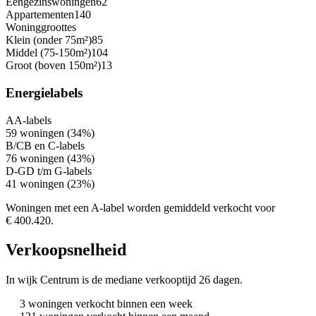
Eengezinswoningen
62
Appartementen
140
Woninggroottes
Klein (onder 75m²)
85
Middel (75-150m²)
104
Groot (boven 150m²)
13
Energielabels
A
A-labels
59 woningen (34%)
B/C
B en C-labels
76 woningen (43%)
D-G
D t/m G-labels
41 woningen (23%)
Woningen met een A-label worden gemiddeld verkocht voor
€ 400.420.
Verkoopsnelheid
In wijk Centrum is de mediane verkooptijd 26 dagen.
3 woningen verkocht binnen een week