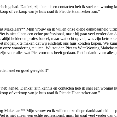
eb gehad. Dankzij zijn kennis en contacten heb ik snel een woning kunn
nkoop of verkoop van je huis raad ik Piet de Haan zeker aan."
g Makelaars** Mijn vrouw en ik willen onze diepe dankbaarheid uits
s niet alleen een echte professional, maar hij gaat veel verder dan dat.
altijd helder en professioneel, maar wat echt opviel, was zijn betrokk
m het mogelijk te maken dat wij eindelijk ons huis konden kopen. We ku
m onze waardering te uiten. Wij zouden Piet en WitteWoning Makelaars 
ijn voor alles wat Piet voor ons heeft gedaan. Piet bedankt voor alles 
rden snel en goed geregeld!!"
eb gehad. Dankzij zijn kennis en contacten heb ik snel een woning kunn
nkoop of verkoop van je huis raad ik Piet de Haan zeker aan."
g Makelaars** Mijn vrouw en ik willen onze diepe dankbaarheid uits
s niet alleen een echte professional, maar hij gaat veel verder dan dat.