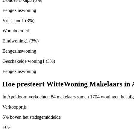
2-onder-1-kap
3
(8%)
Eengezinswoning
Vrijstaand
1
(3%)
Woonboerderij
Eindwoning
1
(3%)
Eengezinswoning
Geschakelde woning
1
(3%)
Eengezinswoning
Hoe presteert WitteWoning Makelaars in
In Apeldoorn verkochten 84 makelaars samen 1704 woningen het afgel
Verkoopprijs
6% boven het stadsgemiddelde
+
6%