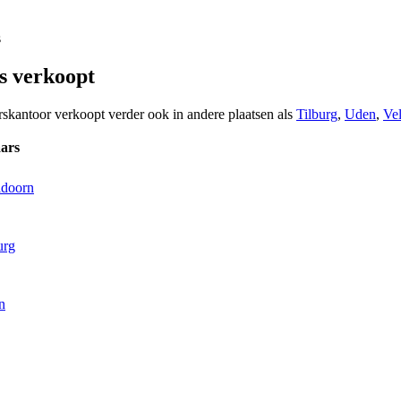
s
s verkoopt
rskantoor verkoopt verder ook in andere plaatsen als
Tilburg
,
Uden
,
Ve
ars
ldoorn
urg
n