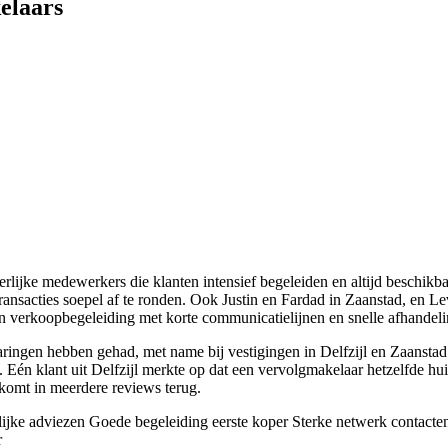
elaars
lijke medewerkers die klanten intensief begeleiden en altijd beschikba
ransacties soepel af te ronden. Ook Justin en Fardad in Zaanstad, en 
en verkoopbegeleiding met korte communicatielijnen en snelle afhandeli
ringen hebben gehad, met name bij vestigingen in Delfzijl en Zaanstad.
. Eén klant uit Delfzijl merkte op dat een vervolgmakelaar hetzelfde hu
komt in meerdere reviews terug.
ijke adviezen
Goede begeleiding eerste koper
Sterke netwerk contacte
r