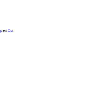
lp
en
Oss
.