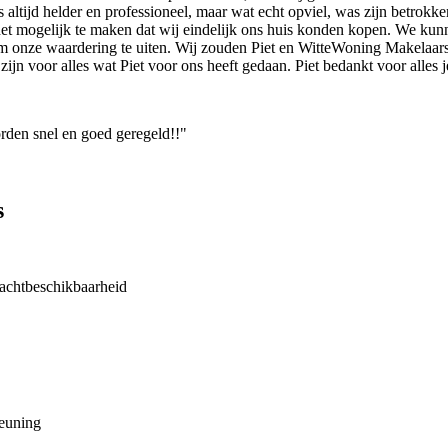
altijd helder en professioneel, maar wat echt opviel, was zijn betrokk
m het mogelijk te maken dat wij eindelijk ons huis konden kopen. We ku
m onze waardering te uiten. Wij zouden Piet en WitteWoning Makelaars 
ijn voor alles wat Piet voor ons heeft gedaan. Piet bedankt voor alles 
rden snel en goed geregeld!!"
s
achtbeschikbaarheid
teuning