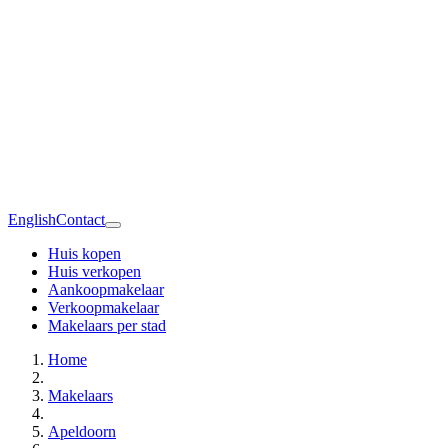
English
Contact
Huis kopen
Huis verkopen
Aankoopmakelaar
Verkoopmakelaar
Makelaars per stad
Home
Makelaars
Apeldoorn