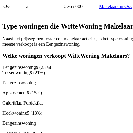
2
€ 365.000
Makelaars in Oss
Oss
Type woningen die WitteWoning Makelaar
Naast het prijssegment waar een makelaar actief is, is het type won
meeste verkoopt is een Eengezinswoning.
Welke woningen verkoopt WitteWoning Makelaars?
Eengezinswoning
9
(23%)
Tussenwoning
8
(21%)
Eengezinswoning
Appartement
6
(15%)
Galerijflat, Portiekflat
Hoekwoning
5
(13%)
Eengezinswoning