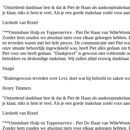
"Ontzettend dankbaar ben ik dat ik Piet de Haan als aankoopmakelaar h
je klaar, niks is hem te veel. Als je een goede makelaar zoekt voor aa
Liesbeth van Rixtel
"**Onmisbare Hulp en Topperservice - Piet De Haan van WitteWonin
Zonder hem zouden we absoluut niets voor elkaar gekregen hebben. Piet i
en tevreden waren met het hele proces. De communicatie met Piet was 
onze situatie behoorlijk ingewikkeld was, heeft Piet alles gedaan o
Piet voor ons heeft gedaan. “Dankjewel” is gewoon niet voldoende o
betrokken en deskundige makelaar. Wij zullen altijd eeuwig dankbaar z
Snajpi
"Buitengewoon tevreden over Levi, doet wat hij beloofd en zaken wo
Henry Timmers
"Ontzettend dankbaar ben ik dat ik Piet de Haan als aankoopmakelaar h
je klaar, niks is hem te veel. Als je een goede makelaar zoekt voor aa
Liesbeth van Rixtel
"**Onmisbare Hulp en Topperservice - Piet De Haan van WitteWonin
Zonder hem zouden we absoluut niets voor elkaar gekregen hebben. Piet i