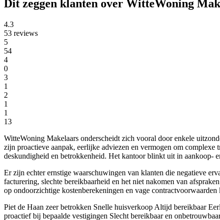
Dit zeggen klanten over WitteWoning Mak
4.3
53 reviews
5
54
4
0
3
1
2
1
1
13
WitteWoning Makelaars onderscheidt zich vooral door enkele uitzonder
zijn proactieve aanpak, eerlijke adviezen en vermogen om complexe t
deskundigheid en betrokkenheid. Het kantoor blinkt uit in aankoop- 
Er zijn echter ernstige waarschuwingen van klanten die negatieve erva
facturering, slechte bereikbaarheid en het niet nakomen van afspraken
op ondoorzichtige kostenberekeningen en vage contractvoorwaarden 
Piet de Haan zeer betrokken
Snelle huisverkoop
Altijd bereikbaar
Eerl
proactief bij bepaalde vestigingen
Slecht bereikbaar en onbetrouwbaa