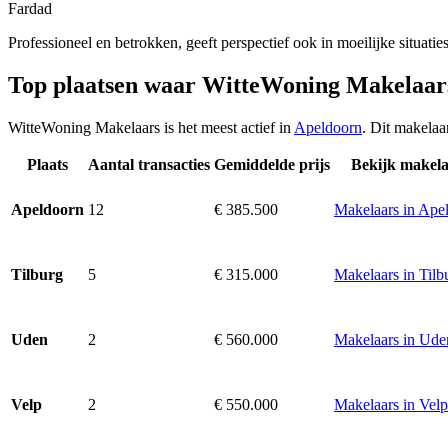
Fardad
Professioneel en betrokken, geeft perspectief ook in moeilijke situatie
Top plaatsen waar WitteWoning Makelaar
WitteWoning Makelaars is het meest actief in
Apeldoorn
. Dit makelaa
Plaats
Aantal transacties
Gemiddelde prijs
Bekijk makela
12
€ 385.500
Makelaars in Ape
Apeldoorn
5
€ 315.000
Makelaars in Tilb
Tilburg
2
€ 560.000
Makelaars in Ude
Uden
2
€ 550.000
Makelaars in Velp
Velp