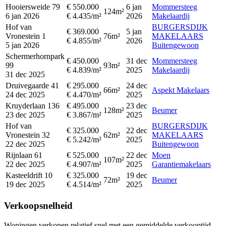
Hooiersweide 79
€ 550.000
6 jan
Mommersteeg
124m²
6 jan 2026
€ 4.435/m²
2026
Makelaardij
Hof van
BURGERSDIJK
€ 369.000
5 jan
Vronestein 1
76m²
MAKELAARS
€ 4.855/m²
2026
5 jan 2026
Buitengewoon
Schermerhornpark
€ 450.000
31 dec
Mommersteeg
99
93m²
€ 4.839/m²
2025
Makelaardij
31 dec 2025
Druivegaarde 41
€ 295.000
24 dec
66m²
Aspekt Makelaars
24 dec 2025
€ 4.470/m²
2025
Kruyderlaan 136
€ 495.000
23 dec
128m²
Beumer
23 dec 2025
€ 3.867/m²
2025
Hof van
BURGERSDIJK
€ 325.000
22 dec
Vronestein 32
62m²
MAKELAARS
€ 5.242/m²
2025
22 dec 2025
Buitengewoon
Rijnlaan 61
€ 525.000
22 dec
Moen
107m²
22 dec 2025
€ 4.907/m²
2025
Garantiemakelaars
Kasteeldrift 10
€ 325.000
19 dec
72m²
Beumer
19 dec 2025
€ 4.514/m²
2025
Verkoopsnelheid
Woningen verkopen relatief snel met een gemiddelde verkooptijd