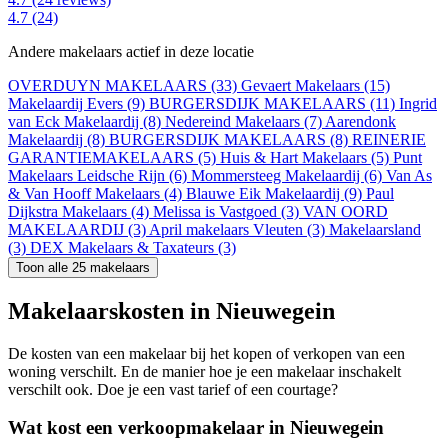
4.7
(24)
Andere makelaars actief in deze locatie
OVERDUYN MAKELAARS (33)
Gevaert Makelaars (15)
Makelaardij Evers (9)
BURGERSDIJK MAKELAARS (11)
Ingrid
van Eck Makelaardij (8)
Nedereind Makelaars (7)
Aarendonk
Makelaardij (8)
BURGERSDIJK MAKELAARS (8)
REINERIE
GARANTIEMAKELAARS (5)
Huis & Hart Makelaars (5)
Punt
Makelaars Leidsche Rijn (6)
Mommersteeg Makelaardij (6)
Van As
& Van Hooff Makelaars (4)
Blauwe Eik Makelaardij (9)
Paul
Dijkstra Makelaars (4)
Melissa is Vastgoed (3)
VAN OORD
MAKELAARDIJ (3)
April makelaars Vleuten (3)
Makelaarsland
(3)
DEX Makelaars & Taxateurs (3)
Toon alle 25 makelaars
Makelaarskosten in Nieuwegein
De kosten van een makelaar bij het kopen of verkopen van een
woning verschilt. En de manier hoe je een makelaar inschakelt
verschilt ook. Doe je een vast tarief of een courtage?
Wat kost een verkoopmakelaar in Nieuwegein