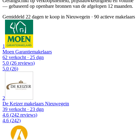
Gerangschikt op verkoopsnelheid, prijsnauwkeurigheid en volume
— gebaseerd op openbare bronnen van de afgelopen 12 maanden.
Gemiddeld 22 dagen te koop in Nieuwegein
·
90 actieve makelaars
1
Moen Garantiemakelaars
62 verkocht
· 25 dgn
5.0
(26 reviews)
5.0
(26)
2
De Keizer makelaars Nieuwegein
39 verkocht
· 23 dgn
4.6
(242 reviews)
4.6
(242)