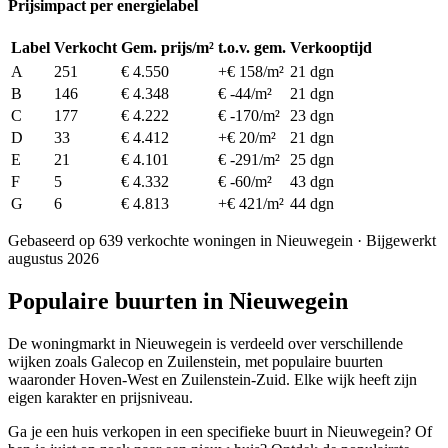
Prijsimpact per energielabel
Label
Verkocht
Gem. prijs/m²
t.o.v. gem.
Verkooptijd
A
251
€ 4.550
+€ 158/m²
21 dgn
B
146
€ 4.348
€ -44/m²
21 dgn
C
177
€ 4.222
€ -170/m²
23 dgn
D
33
€ 4.412
+€ 20/m²
21 dgn
E
21
€ 4.101
€ -291/m²
25 dgn
F
5
€ 4.332
€ -60/m²
43 dgn
G
6
€ 4.813
+€ 421/m²
44 dgn
Gebaseerd op 639 verkochte woningen in Nieuwegein · Bijgewerkt
augustus 2026
Populaire buurten in Nieuwegein
De woningmarkt in Nieuwegein is verdeeld over verschillende
wijken zoals Galecop en Zuilenstein, met populaire buurten
waaronder Hoven-West en Zuilenstein-Zuid. Elke wijk heeft zijn
eigen karakter en prijsniveau.
Ga je een huis verkopen in een specifieke buurt in Nieuwegein? Of