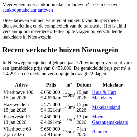
Meer weten over aankoopmakelaar tarieven? Lees meer over
aankoopmakelaar tarieven
Deze tarieven kunnen variëren afhankelijk van de specifieke
dienstverlening en de complexiteit van de transactie. Het is altijd
verstandig om meerdere offertes op te vragen bij verschillende
makelaars in Nieuwegein.
Recent verkochte huizen Nieuwegein
In Nieuwegein zijn het afgelopen jaar 770 woningen verkocht voor
een gemiddelde prijs van € 455.000. De gemiddelde prijs per m² is
€ 4.291 en de mediane verkooptijd bedraagt 22 dagen.
Adres
Prijs
m²
Datum
Makelaar
Vlierhoeve 100
€ 650.000
15 jan
Huis & Hart
139m²
15 jan 2026
€ 4.676/m²
2026
Makelaars
Hazeweide 5
€ 575.000
15 jan
143m²
Makelaarsland
15 jan 2026
€ 4.021/m²
2026
Jisperveste 17
€ 450.000
13 jan
Moen
110m²
13 jan 2026
€ 4.091/m²
2026
Garantiemakelaars
Vlierhoeve 68
€ 650.000
7 jan
135m²
Beumer
7 jan 2026
€ 4.815/m²
2026