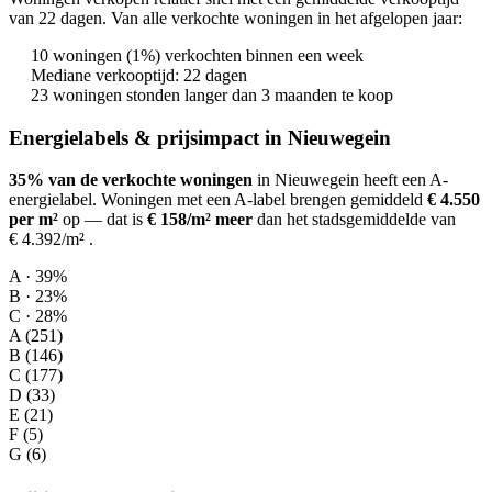
van 22 dagen. Van alle verkochte woningen in het afgelopen jaar:
10 woningen (1%) verkochten binnen een week
Mediane verkooptijd: 22 dagen
23 woningen stonden langer dan 3 maanden te koop
Energielabels & prijsimpact in Nieuwegein
35% van de verkochte woningen
in Nieuwegein heeft een A-
energielabel.
Woningen met een A-label brengen gemiddeld
€ 4.550
per m²
op
— dat is
€ 158/m² meer
dan het stadsgemiddelde van
€ 4.392/m²
.
A · 39%
B · 23%
C · 28%
A (251)
B (146)
C (177)
D (33)
E (21)
F (5)
G (6)