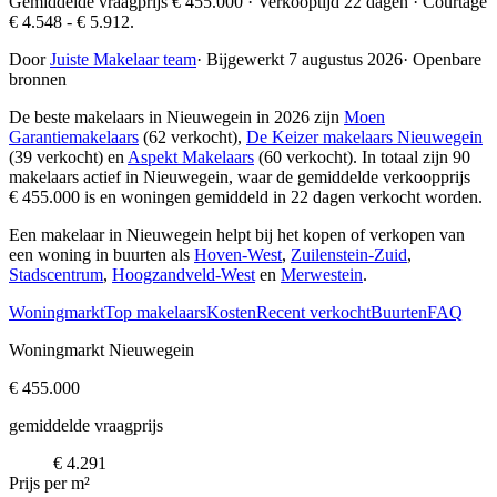
Gemiddelde vraagprijs € 455.000 · Verkooptijd 22 dagen · Courtage
€ 4.548 - € 5.912.
Door
Juiste Makelaar team
·
Bijgewerkt 7 augustus 2026
·
Openbare
bronnen
De beste makelaars in Nieuwegein in 2026 zijn
Moen
Garantiemakelaars
(62 verkocht),
De Keizer makelaars Nieuwegein
(39 verkocht) en
Aspekt Makelaars
(60 verkocht)
. In totaal zijn 90
makelaars actief in Nieuwegein, waar de gemiddelde verkoopprijs
€ 455.000 is en woningen gemiddeld in 22 dagen verkocht worden.
Een makelaar in Nieuwegein helpt bij het kopen of verkopen van
een woning in buurten als
Hoven-West
,
Zuilenstein-Zuid
,
Stadscentrum
,
Hoogzandveld-West
en
Merwestein
.
Woningmarkt
Top makelaars
Kosten
Recent verkocht
Buurten
FAQ
Woningmarkt Nieuwegein
€ 455.000
gemiddelde vraagprijs
€ 4.291
Prijs per m²