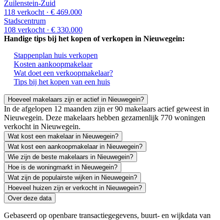
Zuilenstein-Zuid
118 verkocht
· € 469.000
Stadscentrum
108 verkocht
· € 330.000
Handige tips bij het kopen of verkopen in Nieuwegein:
Stappenplan huis verkopen
Kosten aankoopmakelaar
Wat doet een verkoopmakelaar?
Tips bij het kopen van een huis
Hoeveel makelaars zijn er actief in Nieuwegein?
In de afgelopen 12 maanden zijn er 90 makelaars actief geweest in
Nieuwegein. Deze makelaars hebben gezamenlijk 770 woningen
verkocht in Nieuwegein.
Wat kost een makelaar in Nieuwegein?
Wat kost een aankoopmakelaar in Nieuwegein?
Wie zijn de beste makelaars in Nieuwegein?
Hoe is de woningmarkt in Nieuwegein?
Wat zijn de populairste wijken in Nieuwegein?
Hoeveel huizen zijn er verkocht in Nieuwegein?
Over deze data
Gebaseerd op openbare transactiegegevens, buurt- en wijkdata van