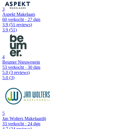
3
Aspekt Makelaars
60 verkocht
· 27 dgn
3.9
(51 reviews)
3.9
(51)
4
Beumer Nieuwegein
53 verkocht
· 30 dgn
5.0
(3 reviews)
5.0
(3)
5
Jan Wolters Makelaardij
33 verkocht
· 24 dgn
4.7
(24 reviews)