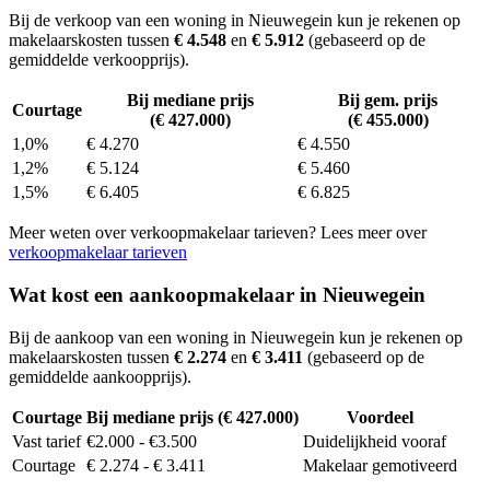
Bij de verkoop van een woning in Nieuwegein kun je rekenen op
makelaarskosten tussen
€ 4.548
en
€ 5.912
(gebaseerd op de
gemiddelde verkoopprijs).
Bij mediane prijs
Bij gem. prijs
Courtage
(€ 427.000)
(€ 455.000)
1,0%
€ 4.270
€ 4.550
1,2%
€ 5.124
€ 5.460
1,5%
€ 6.405
€ 6.825
Meer weten over verkoopmakelaar tarieven? Lees meer over
verkoopmakelaar tarieven
Wat kost een aankoopmakelaar in Nieuwegein
Bij de aankoop van een woning in Nieuwegein kun je rekenen op
makelaarskosten tussen
€ 2.274
en
€ 3.411
(gebaseerd op de
gemiddelde aankoopprijs).
Courtage
Bij mediane prijs (€ 427.000)
Voordeel
Vast tarief
€2.000 - €3.500
Duidelijkheid vooraf
Courtage
€ 2.274 - € 3.411
Makelaar gemotiveerd