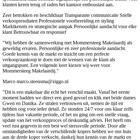
klanten keren terug of raden het kantoor enthousiast aan.
Zeer betrokken en beschikbaar
Transparante communicatie
Snelle
verkoopresultaten
Professionele voorbereiding en styling
Marktkennis en strategische aanpak
Persoonlijke aandacht voor elke
klant
Betrouwbaar en responsief
"Wij hebben de samenwerking met Mommersteeg Makelaardij als
geweldig ervaren. Persoonlijke en zeer professionele aandacht.
Goede kennis van de markt en inzicht om een perfecte
verkoop/aankoop te doen met de wensen van de klant als
uitgangspunt. Een volgende keer kiezen wij weer voor
Mommersteeg Makelaardij."
Marco marco.steensma@ziggo.nl
"Dit is een makelaar die echt het verschil maakt. Vanaf het eerste
moment hadden we direct een goed gevoel en klik met beide dames
Gwen en Danika. Ze stralen vertrouwen uit, nemen de tijd en
hebben oog voor ieder detail. Ze stonden 24/7 voor ons klaar zelfs
tijdens hun vakantie periode, of het nu ging om een snelle vraag,
update van het verkoopproces of deskundig advies. Het heeft ons
veel rust gegeven in een best wel stressvolle periode. Door alle
omstandigheden van de verschillende kopers hebben we ons huis
aan de derde koper verkocht, dankzij hun kennis van de markt en