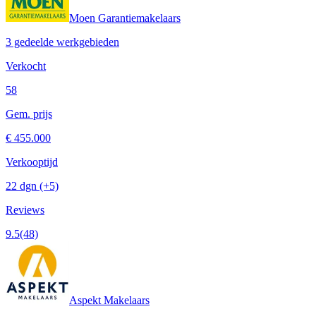
Moen Garantiemakelaars
3 gedeelde werkgebieden
Verkocht
58
Gem. prijs
€ 455.000
Verkooptijd
22 dgn
(+5)
Reviews
9.5
(48)
Aspekt Makelaars