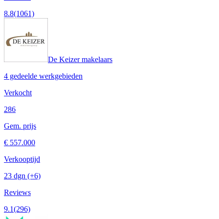
8.8
(1061)
De Keizer makelaars
4 gedeelde werkgebieden
Verkocht
286
Gem. prijs
€ 557.000
Verkooptijd
23 dgn
(+6)
Reviews
9.1
(296)