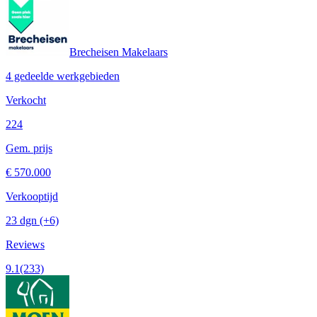
Brecheisen Makelaars
4 gedeelde werkgebieden
Verkocht
224
Gem. prijs
€ 570.000
Verkooptijd
23 dgn
(+6)
Reviews
9.1
(233)