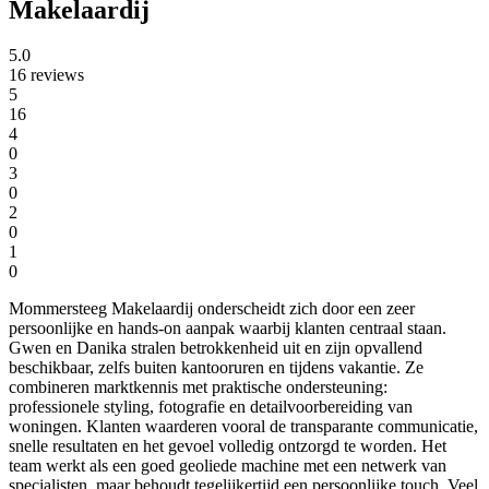
Makelaardij
5.0
16 reviews
5
16
4
0
3
0
2
0
1
0
Mommersteeg Makelaardij onderscheidt zich door een zeer
persoonlijke en hands-on aanpak waarbij klanten centraal staan.
Gwen en Danika stralen betrokkenheid uit en zijn opvallend
beschikbaar, zelfs buiten kantooruren en tijdens vakantie. Ze
combineren marktkennis met praktische ondersteuning:
professionele styling, fotografie en detailvoorbereiding van
woningen. Klanten waarderen vooral de transparante communicatie,
snelle resultaten en het gevoel volledig ontzorgd te worden. Het
team werkt als een goed geoliede machine met een netwerk van
specialisten, maar behoudt tegelijkertijd een persoonlijke touch. Veel