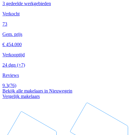
3 gedeelde werkgebieden
Verkocht
73
Gem. prijs
€ 454.000
Verkooptijd
24 dgn
(+7)
Reviews
9.3
(76)
Bekijk alle makelaars in Nieuwegein
Vergelijk makelaars