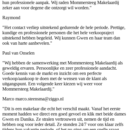
hun professionele aanpak. Wij raden Mommersteeg Makelaardij
zeker aan voor degene die ontzorgt wil worden."
Raymond
"Het contact verliep uitstekend gedurende de hele periode. Prettige,
kundige en professionele personen die het hele verkoopraject
uitstekend hebben begeleid. Wij kunnen Gwen en haar team dan
ook van harte aanbevelen."
Paul van Onselen
"Wij hebben de samenwerking met Mommersteeg Makelaardij als
geweldig ervaren. Persoonlijke en zeer professionele aandacht.
Goede kennis van de markt en inzicht om een perfecte
verkoop/aankoop te doen met de wensen van de klant als
uitgangspunt. Een volgende keer kiezen wij weer voor
Mommersteeg Makelaardij."
Marco marco.steensma@ziggo.nl
"Dit is een makelaar die echt het verschil maakt. Vanaf het eerste
moment hadden we direct een goed gevoel en klik met beide dames
Gwen en Danika. Ze stralen vertrouwen uit, nemen de tijd en
hebben oog voor ieder detail. Ze stonden 24/7 voor ons klaar zelfs
tijdens hun vakantie periode, of het nu ging om een snelle vraag,