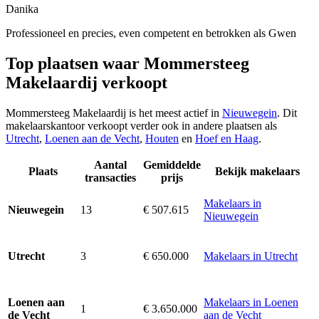
Danika
Professioneel en precies, even competent en betrokken als Gwen
Top plaatsen waar Mommersteeg
Makelaardij verkoopt
Mommersteeg Makelaardij is het meest actief in
Nieuwegein
. Dit
makelaarskantoor verkoopt verder ook in andere plaatsen als
Utrecht
,
Loenen aan de Vecht
,
Houten
en
Hoef en Haag
.
Aantal
Gemiddelde
Plaats
Bekijk makelaars
transacties
prijs
Makelaars in
13
€ 507.615
Nieuwegein
Nieuwegein
3
€ 650.000
Makelaars in Utrecht
Utrecht
Makelaars in Loenen
Loenen aan
1
€ 3.650.000
aan de Vecht
de Vecht