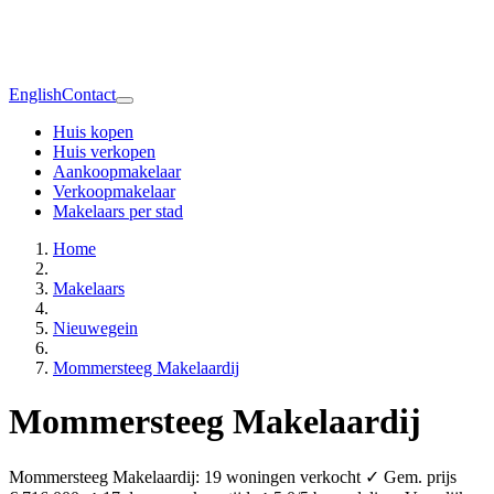
English
Contact
Huis kopen
Huis verkopen
Aankoopmakelaar
Verkoopmakelaar
Makelaars per stad
Home
Makelaars
Nieuwegein
Mommersteeg Makelaardij
Mommersteeg Makelaardij
Mommersteeg Makelaardij: 19 woningen verkocht ✓ Gem. prijs