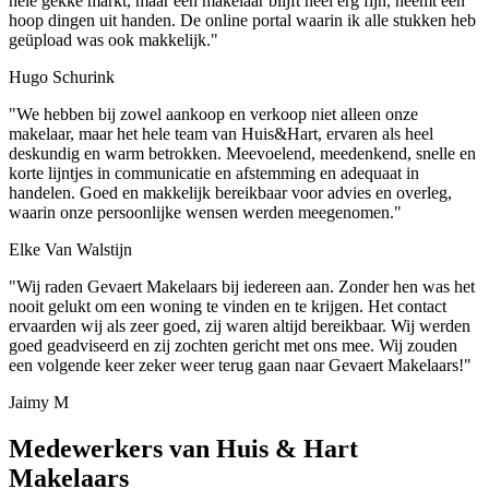
hele gekke markt, maar een makelaar blijft heel erg fijn, neemt een
hoop dingen uit handen. De online portal waarin ik alle stukken heb
geüpload was ook makkelijk."
Hugo Schurink
"We hebben bij zowel aankoop en verkoop niet alleen onze
makelaar, maar het hele team van Huis&Hart, ervaren als heel
deskundig en warm betrokken. Meevoelend, meedenkend, snelle en
korte lijntjes in communicatie en afstemming en adequaat in
handelen. Goed en makkelijk bereikbaar voor advies en overleg,
waarin onze persoonlijke wensen werden meegenomen."
Elke Van Walstijn
"Wij raden Gevaert Makelaars bij iedereen aan. Zonder hen was het
nooit gelukt om een woning te vinden en te krijgen. Het contact
ervaarden wij als zeer goed, zij waren altijd bereikbaar. Wij werden
goed geadviseerd en zij zochten gericht met ons mee. Wij zouden
een volgende keer zeker weer terug gaan naar Gevaert Makelaars!"
Jaimy M
Medewerkers van Huis & Hart
Makelaars