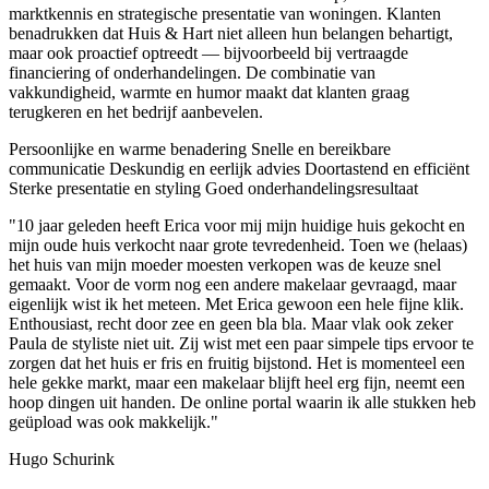
marktkennis en strategische presentatie van woningen. Klanten
benadrukken dat Huis & Hart niet alleen hun belangen behartigt,
maar ook proactief optreedt — bijvoorbeeld bij vertraagde
financiering of onderhandelingen. De combinatie van
vakkundigheid, warmte en humor maakt dat klanten graag
terugkeren en het bedrijf aanbevelen.
Persoonlijke en warme benadering
Snelle en bereikbare
communicatie
Deskundig en eerlijk advies
Doortastend en efficiënt
Sterke presentatie en styling
Goed onderhandelingsresultaat
"10 jaar geleden heeft Erica voor mij mijn huidige huis gekocht en
mijn oude huis verkocht naar grote tevredenheid. Toen we (helaas)
het huis van mijn moeder moesten verkopen was de keuze snel
gemaakt. Voor de vorm nog een andere makelaar gevraagd, maar
eigenlijk wist ik het meteen. Met Erica gewoon een hele fijne klik.
Enthousiast, recht door zee en geen bla bla. Maar vlak ook zeker
Paula de styliste niet uit. Zij wist met een paar simpele tips ervoor te
zorgen dat het huis er fris en fruitig bijstond. Het is momenteel een
hele gekke markt, maar een makelaar blijft heel erg fijn, neemt een
hoop dingen uit handen. De online portal waarin ik alle stukken heb
geüpload was ook makkelijk."
Hugo Schurink