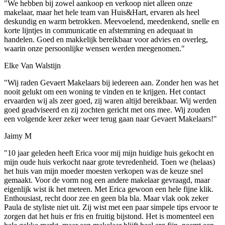
"We hebben bij zowel aankoop en verkoop niet alleen onze
makelaar, maar het hele team van Huis&Hart, ervaren als heel
deskundig en warm betrokken. Meevoelend, meedenkend, snelle en
korte lijntjes in communicatie en afstemming en adequaat in
handelen. Goed en makkelijk bereikbaar voor advies en overleg,
waarin onze persoonlijke wensen werden meegenomen."
Elke Van Walstijn
"Wij raden Gevaert Makelaars bij iedereen aan. Zonder hen was het
nooit gelukt om een woning te vinden en te krijgen. Het contact
ervaarden wij als zeer goed, zij waren altijd bereikbaar. Wij werden
goed geadviseerd en zij zochten gericht met ons mee. Wij zouden
een volgende keer zeker weer terug gaan naar Gevaert Makelaars!"
Jaimy M
"10 jaar geleden heeft Erica voor mij mijn huidige huis gekocht en
mijn oude huis verkocht naar grote tevredenheid. Toen we (helaas)
het huis van mijn moeder moesten verkopen was de keuze snel
gemaakt. Voor de vorm nog een andere makelaar gevraagd, maar
eigenlijk wist ik het meteen. Met Erica gewoon een hele fijne klik.
Enthousiast, recht door zee en geen bla bla. Maar vlak ook zeker
Paula de styliste niet uit. Zij wist met een paar simpele tips ervoor te
zorgen dat het huis er fris en fruitig bijstond. Het is momenteel een