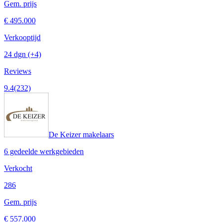
Gem. prijs
€ 495.000
Verkooptijd
24 dgn
(+4)
Reviews
9.4
(232)
De Keizer makelaars
6 gedeelde werkgebieden
Verkocht
286
Gem. prijs
€ 557.000