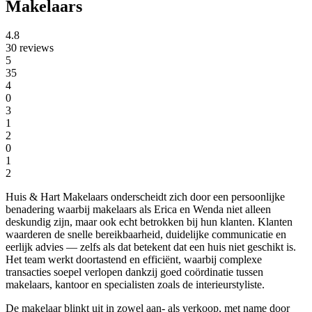
Makelaars
4.8
30 reviews
5
35
4
0
3
1
2
0
1
2
Huis & Hart Makelaars onderscheidt zich door een persoonlijke
benadering waarbij makelaars als Erica en Wenda niet alleen
deskundig zijn, maar ook echt betrokken bij hun klanten. Klanten
waarderen de snelle bereikbaarheid, duidelijke communicatie en
eerlijk advies — zelfs als dat betekent dat een huis niet geschikt is.
Het team werkt doortastend en efficiënt, waarbij complexe
transacties soepel verlopen dankzij goed coördinatie tussen
makelaars, kantoor en specialisten zoals de interieurstyliste.
De makelaar blinkt uit in zowel aan- als verkoop, met name door