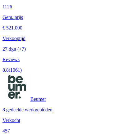
1126
Gem. prijs
€ 521.000
Verkooptijd
27 dgn
(+7)
Reviews
8.8
(1061)
Beumer
8 gedeelde werkgebieden
Verkocht
457