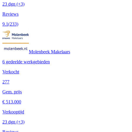
23 dgn
(+3)
Reviews
9.1
(233)
Molenbeek Makelaars
6 gedeelde werkgebieden
Verkocht
277
Gem. prijs
€ 513.000
Verkooptijd
23 dgn
(+3)
Reviews