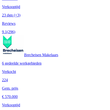
Verkooptijd
23 dgn
(+3)
Reviews
9.1
(296)
Brecheisen Makelaars
6 gedeelde werkgebieden
Verkocht
224
Gem. prijs
€ 570.000
Verkooptijd