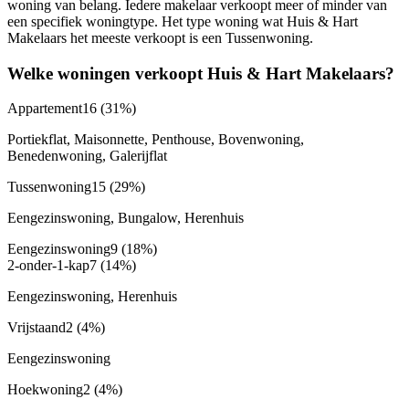
woning van belang. Iedere makelaar verkoopt meer of minder van
een specifiek woningtype. Het type woning wat Huis & Hart
Makelaars het meeste verkoopt is een Tussenwoning.
Welke woningen verkoopt Huis & Hart Makelaars?
Appartement
16
(31%)
Portiekflat, Maisonnette, Penthouse, Bovenwoning,
Benedenwoning, Galerijflat
Tussenwoning
15
(29%)
Eengezinswoning, Bungalow, Herenhuis
Eengezinswoning
9
(18%)
2-onder-1-kap
7
(14%)
Eengezinswoning, Herenhuis
Vrijstaand
2
(4%)
Eengezinswoning
Hoekwoning
2
(4%)