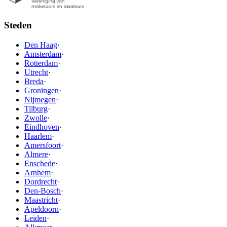
Steden
Den Haag
·
Amsterdam
·
Rotterdam
·
Utrecht
·
Breda
·
Groningen
·
Nijmegen
·
Tilburg
·
Zwolle
·
Eindhoven
·
Haarlem
·
Amersfoort
·
Almere
·
Enschede
·
Arnhem
·
Dordrecht
·
Den-Bosch
·
Maastricht
·
Apeldoorn
·
Leiden
·