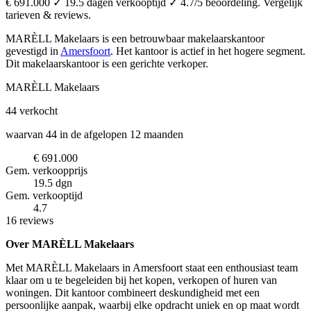
€ 691.000 ✓ 19.5 dagen verkooptijd ✓ 4.7/5 beoordeling. Vergelijk
tarieven & reviews.
MARÈLL Makelaars is een betrouwbaar makelaarskantoor
gevestigd in
Amersfoort
.
Het kantoor is actief in het hogere segment.
Dit makelaarskantoor is een gerichte verkoper.
MARÈLL Makelaars
44
verkocht
waarvan 44 in de afgelopen 12 maanden
€ 691.000
Gem. verkoopprijs
19.5 dgn
Gem. verkooptijd
4.7
16 reviews
Over MARÈLL Makelaars
Met MARÈLL Makelaars in Amersfoort staat een enthousiast team
klaar om u te begeleiden bij het kopen, verkopen of huren van
woningen. Dit kantoor combineert deskundigheid met een
persoonlijke aanpak, waarbij elke opdracht uniek en op maat wordt