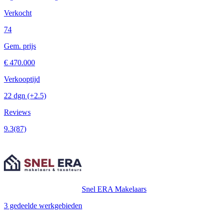
Verkocht
74
Gem. prijs
€ 470.000
Verkooptijd
22 dgn
(+2.5)
Reviews
9.3
(87)
Snel ERA Makelaars
3 gedeelde werkgebieden