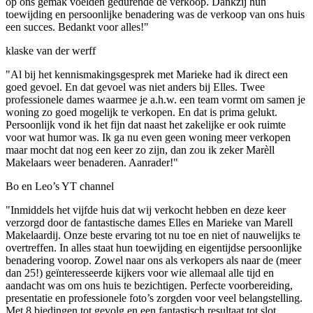
op ons gemak voelden gedurende de verkoop. Dankzij hun
toewijding en persoonlijke benadering was de verkoop van ons huis
een succes. Bedankt voor alles!"
klaske van der werff
"Al bij het kennismakingsgesprek met Marieke had ik direct een
goed gevoel. En dat gevoel was niet anders bij Elles. Twee
professionele dames waarmee je a.h.w. een team vormt om samen je
woning zo goed mogelijk te verkopen. En dat is prima gelukt.
Persoonlijk vond ik het fijn dat naast het zakelijke er ook ruimte
voor wat humor was. Ik ga nu even geen woning meer verkopen
maar mocht dat nog een keer zo zijn, dan zou ik zeker Marèll
Makelaars weer benaderen. Aanrader!"
Bo en Leo’s YT channel
"Inmiddels het vijfde huis dat wij verkocht hebben en deze keer
verzorgd door de fantastische dames Elles en Marieke van Marell
Makelaardij. Onze beste ervaring tot nu toe en niet of nauwelijks te
overtreffen. In alles staat hun toewijding en eigentijdse persoonlijke
benadering voorop. Zowel naar ons als verkopers als naar de (meer
dan 25!) geïnteresseerde kijkers voor wie allemaal alle tijd en
aandacht was om ons huis te bezichtigen. Perfecte voorbereiding,
presentatie en professionele foto’s zorgden voor veel belangstelling.
Met 8 biedingen tot gevolg en een fantastisch resultaat tot slot.