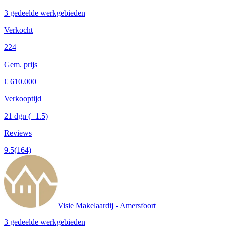
3 gedeelde werkgebieden
Verkocht
224
Gem. prijs
€ 610.000
Verkooptijd
21 dgn
(+1.5)
Reviews
9.5
(164)
Visie Makelaardij - Amersfoort
3 gedeelde werkgebieden