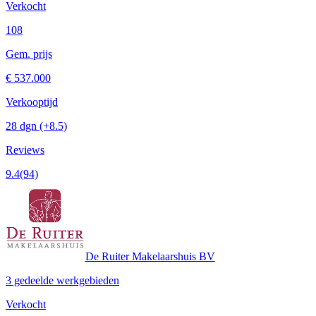
Verkocht
108
Gem. prijs
€ 537.000
Verkooptijd
28 dgn
(+8.5)
Reviews
9.4
(94)
De Ruiter Makelaarshuis BV
3 gedeelde werkgebieden
Verkocht