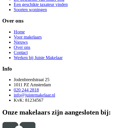
Een geschikte taxateur vinden
Soorten woningen
Over ons
Home
Voor makelaars
Nieuws
Over ons
Contact
Werken bij Juiste Makelaar
Info
Jodenbreedstraat 25
1011 PZ Amsterdam
020 244 2818
info@juistemakelaar.nl
KvK: 81234567
Onze makelaars zijn aangesloten bij: