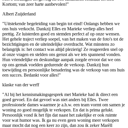
Kortom; van zeer harte aanbevolen!"
Albert Zuijderland
"Uitstekende begeleiding van begin tot eind! Onlangs hebben we
ons huis verkocht. Dankzij Elles en Marieke verliep alles heel
prettig. Ze luisterden goed en stemden perfect af op onze wensen.
Het gehele traject verliep soepel, van het maken van de foto's tot de
bezichtigingen en de uiteindelijke overdracht. Wat minstens zo
belangrijk is: het contact was altijd plezierig! Ze reageerden snel op
al onze vragen en stelden ons gerust als we iets spannend vonden.
Hun vriendelijke en deskundige aanpak zorgde ervoor dat we ons
op ons gemak voelden gedurende de verkoop. Dankzij hun
toewijding en persoonlijke benadering was de verkoop van ons huis
een succes. Bedankt voor alles!"
klaske van der werff
"Al bij het kennismakingsgesprek met Marieke had ik direct een
goed gevoel. En dat gevoel was niet anders bij Elles. Twee
professionele dames waarmee je a.h.w. een team vormt om samen je
woning zo goed mogelijk te verkopen. En dat is prima gelukt.
Persoonlijk vond ik het fijn dat naast het zakelijke er ook ruimte
voor wat humor was. Ik ga nu even geen woning meer verkopen
maar mocht dat nog een keer zo zijn, dan zou ik zeker Marèll