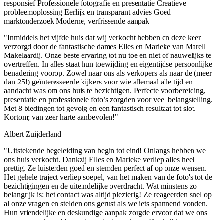
responsief
Professionele fotografie en presentatie
Creatieve
probleemoplossing
Eerlijk en transparant advies
Goed
marktonderzoek
Moderne, verfrissende aanpak
"Inmiddels het vijfde huis dat wij verkocht hebben en deze keer
verzorgd door de fantastische dames Elles en Marieke van Marell
Makelaardij. Onze beste ervaring tot nu toe en niet of nauwelijks te
overtreffen. In alles staat hun toewijding en eigentijdse persoonlijke
benadering voorop. Zowel naar ons als verkopers als naar de (meer
dan 25!) geïnteresseerde kijkers voor wie allemaal alle tijd en
aandacht was om ons huis te bezichtigen. Perfecte voorbereiding,
presentatie en professionele foto’s zorgden voor veel belangstelling.
Met 8 biedingen tot gevolg en een fantastisch resultaat tot slot.
Kortom; van zeer harte aanbevolen!"
Albert Zuijderland
"Uitstekende begeleiding van begin tot eind! Onlangs hebben we
ons huis verkocht. Dankzij Elles en Marieke verliep alles heel
prettig. Ze luisterden goed en stemden perfect af op onze wensen.
Het gehele traject verliep soepel, van het maken van de foto's tot de
bezichtigingen en de uiteindelijke overdracht. Wat minstens zo
belangrijk is: het contact was altijd plezierig! Ze reageerden snel op
al onze vragen en stelden ons gerust als we iets spannend vonden.
Hun vriendelijke en deskundige aanpak zorgde ervoor dat we ons