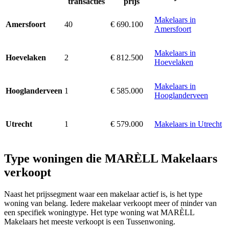
transacties
prijs
Makelaars in
40
€ 690.100
Amersfoort
Amersfoort
Makelaars in
2
€ 812.500
Hoevelaken
Hoevelaken
Makelaars in
1
€ 585.000
Hooglanderveen
Hooglanderveen
1
€ 579.000
Makelaars in Utrecht
Utrecht
Type woningen die MARÈLL Makelaars
verkoopt
Naast het prijssegment waar een makelaar actief is, is het type
woning van belang. Iedere makelaar verkoopt meer of minder van
een specifiek woningtype. Het type woning wat MARÈLL
Makelaars het meeste verkoopt is een Tussenwoning.