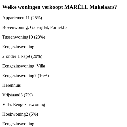
Welke woningen verkoopt MARÈLL Makelaars?
Appartement
11
(25%)
Bovenwoning, Galerijflat, Portiekflat
Tussenwoning
10
(23%)
Eengezinswoning
2-onder-1-kap
9
(20%)
Eengezinswoning, Villa
Eengezinswoning
7
(16%)
Herenhuis
Vrijstaand
3
(7%)
Villa, Eengezinswoning
Hoekwoning
2
(5%)
Eengezinswoning