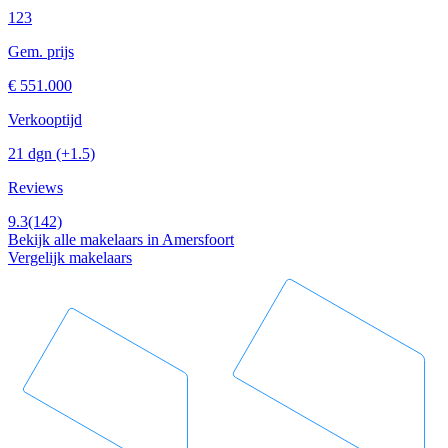
123
Gem. prijs
€ 551.000
Verkooptijd
21 dgn
(+1.5)
Reviews
9.3
(142)
Bekijk alle makelaars in Amersfoort
Vergelijk makelaars