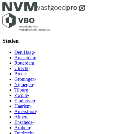
Steden
Den Haag
·
Amsterdam
·
Rotterdam
·
Utrecht
·
Breda
·
Groningen
·
Nijmegen
·
Tilburg
·
Zwolle
·
Eindhoven
·
Haarlem
·
Amersfoort
·
Almere
·
Enschede
·
Arnhem
·
Dordrecht
·