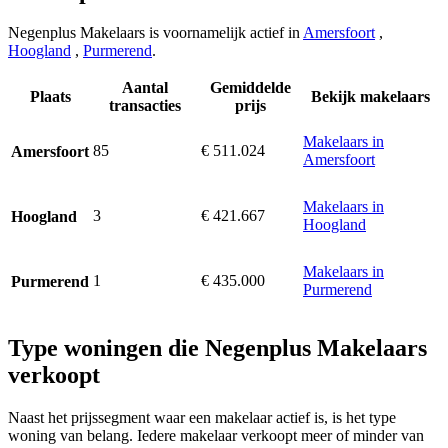
Negenplus Makelaars is voornamelijk actief in
Amersfoort
,
Hoogland
,
Purmerend
.
Aantal
Gemiddelde
Plaats
Bekijk makelaars
transacties
prijs
Makelaars in
85
€ 511.024
Amersfoort
Amersfoort
Makelaars in
3
€ 421.667
Hoogland
Hoogland
Makelaars in
1
€ 435.000
Purmerend
Purmerend
Type woningen die Negenplus Makelaars
verkoopt
Naast het prijssegment waar een makelaar actief is, is het type
woning van belang. Iedere makelaar verkoopt meer of minder van