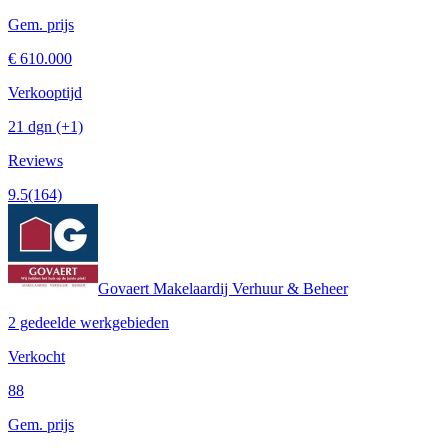
Gem. prijs
€ 610.000
Verkooptijd
21 dgn
(+1)
Reviews
9.5
(164)
Govaert Makelaardij Verhuur & Beheer
2 gedeelde werkgebieden
Verkocht
88
Gem. prijs