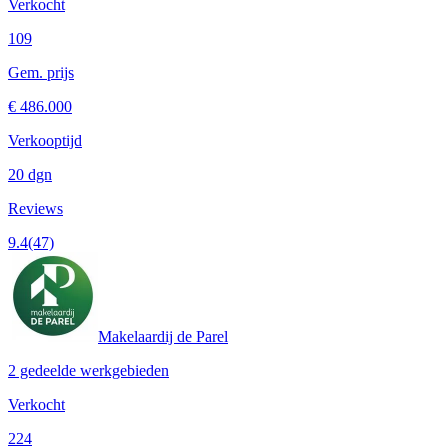
Verkocht
109
Gem. prijs
€ 486.000
Verkooptijd
20 dgn
Reviews
9.4
(47)
Makelaardij de Parel
2 gedeelde werkgebieden
Verkocht
224