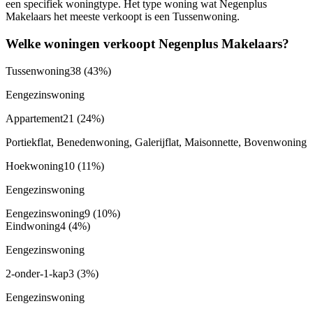
een specifiek woningtype. Het type woning wat Negenplus
Makelaars het meeste verkoopt is een Tussenwoning.
Welke woningen verkoopt Negenplus Makelaars?
Tussenwoning
38
(43%)
Eengezinswoning
Appartement
21
(24%)
Portiekflat, Benedenwoning, Galerijflat, Maisonnette, Bovenwoning
Hoekwoning
10
(11%)
Eengezinswoning
Eengezinswoning
9
(10%)
Eindwoning
4
(4%)
Eengezinswoning
2-onder-1-kap
3
(3%)
Eengezinswoning