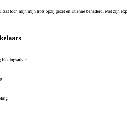
at toch mijn mijn trots opzij gezet en Etienne benaderd. Met zijn expe
kelaars
g biedingsadvies
ng
eling