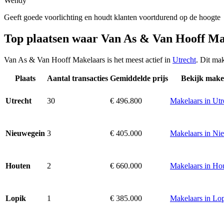
Wendy
Geeft goede voorlichting en houdt klanten voortdurend op de hoogte
Top plaatsen waar Van As & Van Hooff Ma
Van As & Van Hooff Makelaars is het meest actief in
Utrecht
. Dit ma
Plaats
Aantal transacties
Gemiddelde prijs
Bekijk make
30
€ 496.800
Makelaars in Utr
Utrecht
3
€ 405.000
Makelaars in Ni
Nieuwegein
2
€ 660.000
Makelaars in Ho
Houten
1
€ 385.000
Makelaars in Lo
Lopik