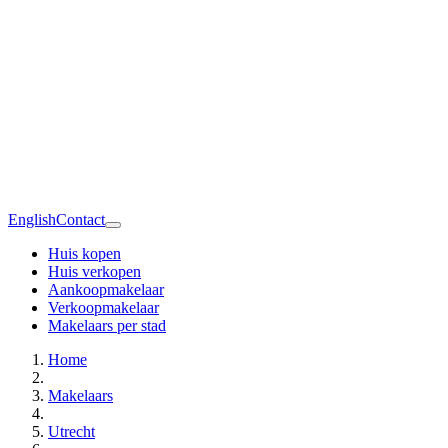
English
Contact
Huis kopen
Huis verkopen
Aankoopmakelaar
Verkoopmakelaar
Makelaars per stad
Home
Makelaars
Utrecht