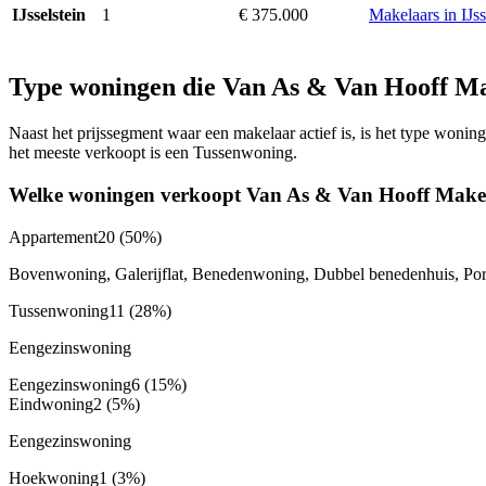
1
€ 375.000
Makelaars in IJss
IJsselstein
Type woningen die Van As & Van Hooff Ma
Naast het prijssegment waar een makelaar actief is, is het type won
het meeste verkoopt is een Tussenwoning.
Welke woningen verkoopt Van As & Van Hooff Make
Appartement
20
(50%)
Bovenwoning, Galerijflat, Benedenwoning, Dubbel benedenhuis, Port
Tussenwoning
11
(28%)
Eengezinswoning
Eengezinswoning
6
(15%)
Eindwoning
2
(5%)
Eengezinswoning
Hoekwoning
1
(3%)