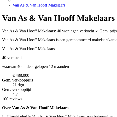
Van As & Van Hooff Makelaars
Van As & Van Hooff Makelaars
Van As & Van Hooff Makelaars: 40 woningen verkocht ✓ Gem. prijs €
Van As & Van Hooff Makelaars is een gerenommeerd makelaarskant
Van As & Van Hooff Makelaars
40
verkocht
waarvan 40 in de afgelopen 12 maanden
€ 488.000
Gem. verkoopprijs
21 dgn
Gem. verkooptijd
4.7
100 reviews
Over Van As & Van Hooff Makelaars
In Utrecht vind je Van As & Van Hooff Makelaars, een betrouwbare tu