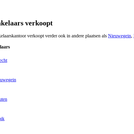
kelaars verkoopt
kelaarskantoor verkoopt verder ook in andere plaatsen als
Nieuwegein
,
laars
echt
euwegein
uten
pik