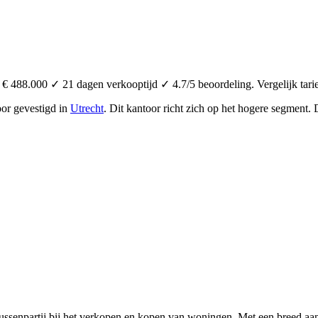
 488.000 ✓ 21 dagen verkooptijd ✓ 4.7/5 beoordeling. Vergelijk tari
oor
gevestigd in
Utrecht
.
Dit kantoor richt zich op het hogere segment.
ssenpartij bij het verkopen en kopen van woningen. Met een breed aan