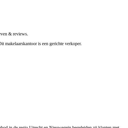
even & reviews.
Dit makelaarskantoor is een gerichte verkoper.
bod in de regio Utrecht en Nieuwegein begeleiden zij klanten met