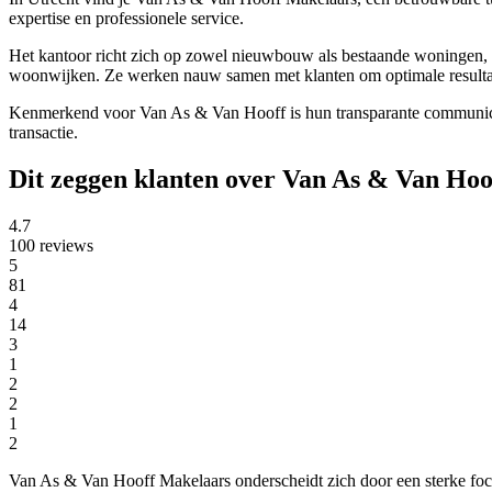
expertise en professionele service.
Het kantoor richt zich op zowel nieuwbouw als bestaande woningen, 
woonwijken. Ze werken nauw samen met klanten om optimale resultat
Kenmerkend voor Van As & Van Hooff is hun transparante communicati
transactie.
Dit zeggen klanten over Van As & Van Ho
4.7
100 reviews
5
81
4
14
3
1
2
2
1
2
Van As & Van Hooff Makelaars onderscheidt zich door een sterke focus