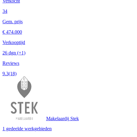
Verkocht
34
Gem. prijs
€ 474.000
Verkooptijd
26 dgn
(+1)
Reviews
9.3
(18)
Makelaardij Stek
1 gedeelde werkgebieden