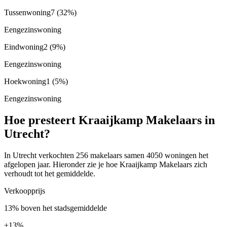
Tussenwoning
7
(32%)
Eengezinswoning
Eindwoning
2
(9%)
Eengezinswoning
Hoekwoning
1
(5%)
Eengezinswoning
Hoe presteert Kraaijkamp Makelaars in
Utrecht?
In Utrecht verkochten 256 makelaars samen 4050 woningen het
afgelopen jaar. Hieronder zie je hoe Kraaijkamp Makelaars zich
verhoudt tot het gemiddelde.
Verkoopprijs
13% boven het stadsgemiddelde
+
13%