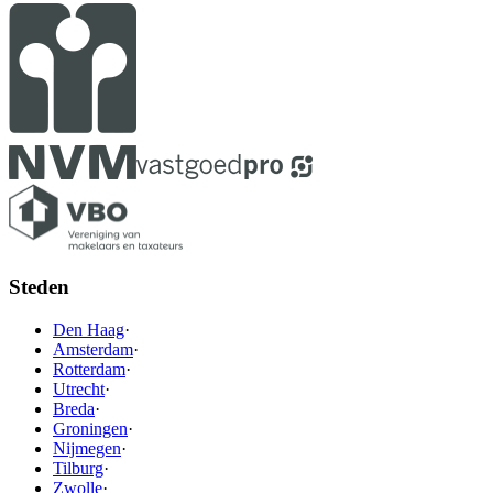
Steden
Den Haag
·
Amsterdam
·
Rotterdam
·
Utrecht
·
Breda
·
Groningen
·
Nijmegen
·
Tilburg
·
Zwolle
·