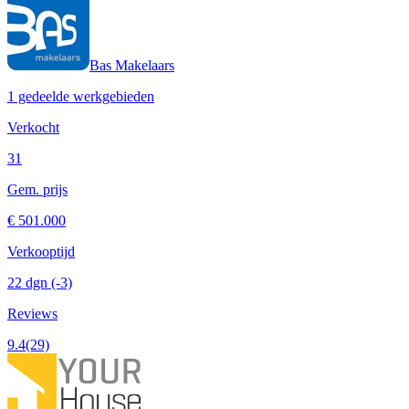
Bas Makelaars
1 gedeelde werkgebieden
Verkocht
31
Gem. prijs
€ 501.000
Verkooptijd
22 dgn
(-3)
Reviews
9.4
(29)