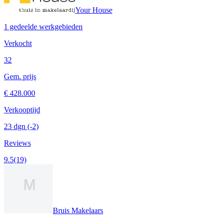
Your House
1 gedeelde werkgebieden
Verkocht
32
Gem. prijs
€ 428.000
Verkooptijd
23 dgn
(-2)
Reviews
9.5
(19)
Bruis Makelaars