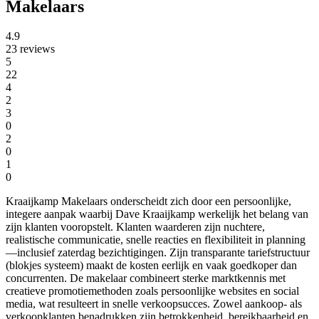
Makelaars
4.9
23 reviews
5
22
4
2
3
0
2
0
1
0
Kraaijkamp Makelaars onderscheidt zich door een persoonlijke,
integere aanpak waarbij Dave Kraaijkamp werkelijk het belang van
zijn klanten vooropstelt. Klanten waarderen zijn nuchtere,
realistische communicatie, snelle reacties en flexibiliteit in planning
—inclusief zaterdag bezichtigingen. Zijn transparante tariefstructuur
(blokjes systeem) maakt de kosten eerlijk en vaak goedkoper dan
concurrenten. De makelaar combineert sterke marktkennis met
creatieve promotiemethoden zoals persoonlijke websites en social
media, wat resulteert in snelle verkoopsucces. Zowel aankoop- als
verkoopklanten benadrukken zijn betrokkenheid, bereikbaarheid en