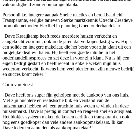
vakkundigheid zonder onnodige blabla.
Persoonlijke, integere aanpak
Snelle reacties en bereikbaarheid
Transparante, eerlijke tarieven
Sterke marktkennis Utrecht
Creatieve
promotiemethoden
Flexibel in planning
Goed onderhandelaar
"Dave Kraaijkamp heeft reeds meerdere huizen verkocht en
aangekocht voor mij, ook in de jaren dat verkopen lastig was. Hij is
een solide en integere makelaar, die het beste voor zijn klant uit een
mogelijke deal wil halen. Hij heeft een goede intuïtie in het
onderhandelingsproces en zet deze in voor zijn klant. Nu is hij een
eigen bedrijf gestart en heeft recent in enkele weken mijn huis
wederom verkocht. Ik wens hem veel plezier met zijn nieuwe bedrijf
en succes komt zeker!"
Carin van Soest
"Dave heeft ons super fijn geholpen met de aankoop van ons huis.
Met zijn nuchtere en realistische blik en verstand van de
huizenmarkt hebben wij een prachtig huis weten te vinden in deze
huizenmarkt. Dave is prettig in contact en reageert snel en adequaat.
Het blokjes systeem maken de kosten eerlijk en transparant en ook
nog eens goedkoper dan vele andere aankoopmakelaars. Ik kan
Dave iedereen aanraden als aankoopmakelaar!"