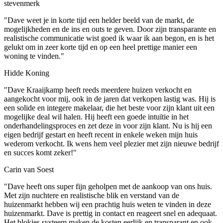
stevenmerk
"Dave weet je in korte tijd een helder beeld van de markt, de
mogelijkheden en de ins en outs te geven. Door zijn transparante en
realistische communicatie wist goed ik waar ik aan begon, en is het
gelukt om in zeer korte tijd en op een heel prettige manier een
woning te vinden."
Hidde Koning
"Dave Kraaijkamp heeft reeds meerdere huizen verkocht en
aangekocht voor mij, ook in de jaren dat verkopen lastig was. Hij is
een solide en integere makelaar, die het beste voor zijn klant uit een
mogelijke deal wil halen. Hij heeft een goede intuïtie in het
onderhandelingsproces en zet deze in voor zijn klant. Nu is hij een
eigen bedrijf gestart en heeft recent in enkele weken mijn huis
wederom verkocht. Ik wens hem veel plezier met zijn nieuwe bedrijf
en succes komt zeker!"
Carin van Soest
"Dave heeft ons super fijn geholpen met de aankoop van ons huis.
Met zijn nuchtere en realistische blik en verstand van de
huizenmarkt hebben wij een prachtig huis weten te vinden in deze
huizenmarkt. Dave is prettig in contact en reageert snel en adequaat.
Het blokjes systeem maken de kosten eerlijk en transparant en ook