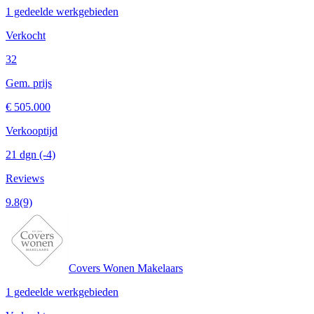
1 gedeelde werkgebieden
Verkocht
32
Gem. prijs
€ 505.000
Verkooptijd
21 dgn
(-4)
Reviews
9.8
(9)
Covers Wonen Makelaars
1 gedeelde werkgebieden