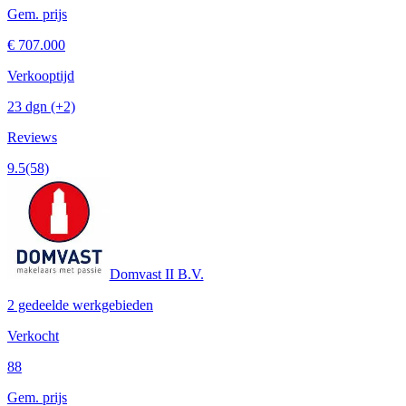
Gem. prijs
€ 707.000
Verkooptijd
23 dgn
(+2)
Reviews
9.5
(58)
Domvast II B.V.
2 gedeelde werkgebieden
Verkocht
88
Gem. prijs