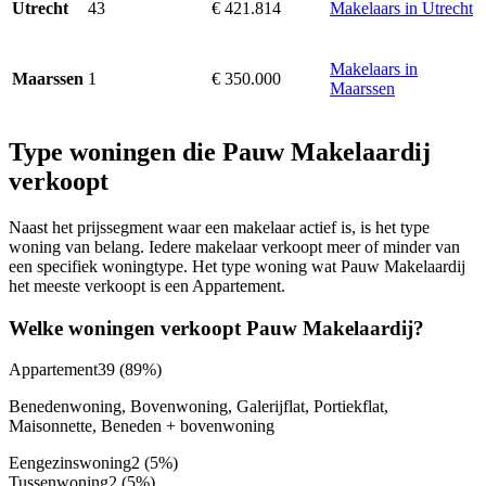
43
€ 421.814
Makelaars in Utrecht
Utrecht
Makelaars in
1
€ 350.000
Maarssen
Maarssen
Type woningen die Pauw Makelaardij
verkoopt
Naast het prijssegment waar een makelaar actief is, is het type
woning van belang. Iedere makelaar verkoopt meer of minder van
een specifiek woningtype. Het type woning wat Pauw Makelaardij
het meeste verkoopt is een Appartement.
Welke woningen verkoopt Pauw Makelaardij?
Appartement
39
(89%)
Benedenwoning, Bovenwoning, Galerijflat, Portiekflat,
Maisonnette, Beneden + bovenwoning
Eengezinswoning
2
(5%)
Tussenwoning
2
(5%)