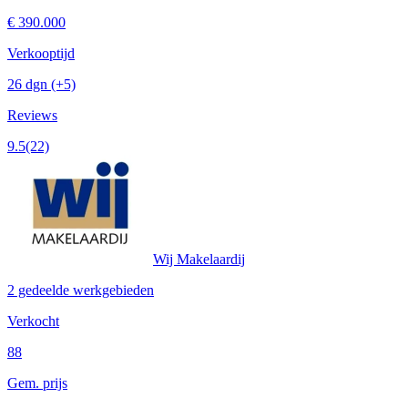
€ 390.000
Verkooptijd
26 dgn
(+5)
Reviews
9.5
(22)
Wij Makelaardij
2 gedeelde werkgebieden
Verkocht
88
Gem. prijs