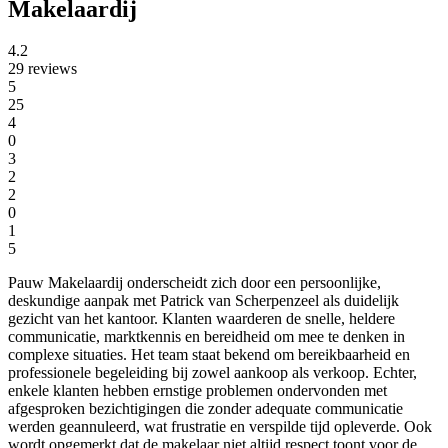
Makelaardij
4.2
29 reviews
5
25
4
0
3
2
2
0
1
5
Pauw Makelaardij onderscheidt zich door een persoonlijke,
deskundige aanpak met Patrick van Scherpenzeel als duidelijk
gezicht van het kantoor. Klanten waarderen de snelle, heldere
communicatie, marktkennis en bereidheid om mee te denken in
complexe situaties. Het team staat bekend om bereikbaarheid en
professionele begeleiding bij zowel aankoop als verkoop. Echter,
enkele klanten hebben ernstige problemen ondervonden met
afgesproken bezichtigingen die zonder adequate communicatie
werden geannuleerd, wat frustratie en verspilde tijd opleverde. Ook
wordt opgemerkt dat de makelaar niet altijd respect toont voor de