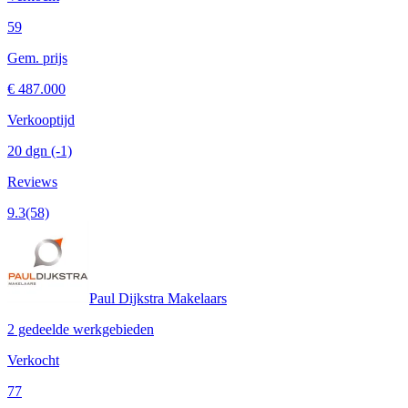
59
Gem. prijs
€ 487.000
Verkooptijd
20 dgn
(-1)
Reviews
9.3
(58)
Paul Dijkstra Makelaars
2 gedeelde werkgebieden
Verkocht
77