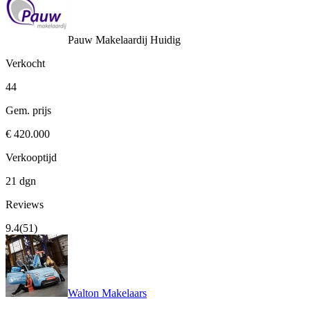
Pauw Makelaardij
Huidig
Verkocht
44
Gem. prijs
€ 420.000
Verkooptijd
21 dgn
Reviews
9.4
(51)
Walton Makelaars