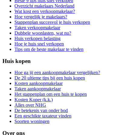
Beste 9 tips huis snel verkopen
Overzicht makelaars Nederland
Wat kost een verkoopmakelaar?
Hoe vergelijk je makelaars?
Stappenplan succesvol je huis verkopen
Taken verkoopmakelaar
Dubbele woonlasten, wat nu?
Huis verkopen belasting
Hoe je huis snel verkopen
Tips om de beste makelaar te vinden
Huis kopen
Hoe ga jij een aankoopmakelaar vergelijken?
De 20 ultieme tips bij een huis kopen
Kosten aankoopmakelaar
Taken aankoopmakelaar
Het stappenplan om een huis te kopen
Kosten Koper (k.k.)
Alles over NHG
De betekenis van onder bod
Een geschikte taxateur vinden
Soorten woningen
Over ons