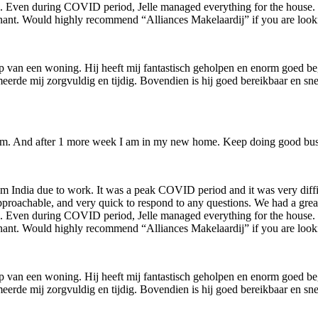
ures. Even during COVID period, Jelle managed everything for the house
tenant. Would highly recommend “Alliances Makelaardij” if you are looki
oop van een woning. Hij heeft mij fantastisch geholpen en enorm goed b
meerde mij zorgvuldig en tijdig. Bovendien is hij goed bereikbaar en sn
 them. And after 1 more week I am in my new home. Keep doing good bu
m India due to work. It was a peak COVID period and it was very diffi
approachable, and very quick to respond to any questions. We had a gr
ures. Even during COVID period, Jelle managed everything for the house
tenant. Would highly recommend “Alliances Makelaardij” if you are looki
oop van een woning. Hij heeft mij fantastisch geholpen en enorm goed b
meerde mij zorgvuldig en tijdig. Bovendien is hij goed bereikbaar en sn