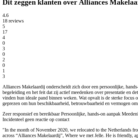
Dit zeggen klanten over Alliances Makelaa
4.6
18 reviews
5
17
4
0
3
0
2
0
1
3
Alliances Makelaardij onderscheidt zich door een persoonlijke, hands
begeleiding en het feit dat zij actief meedenken over presentatie en 
vinden hun ideale pand binnen weken. Wat opvalt is de sterke focus op
geprezen om hun beschikbaarheid, betrouwbaarheid en vermogen om co
Zeer responsief en bereikbaar
Persoonlijke, hands-on aanpak
Meedenke
Incidenteel geen reactie op contact
"In the month of November 2020, we relocated to the Netherlands fro
across “Alliances Makelaardij”, Where we met Jelle. He is friendly, 