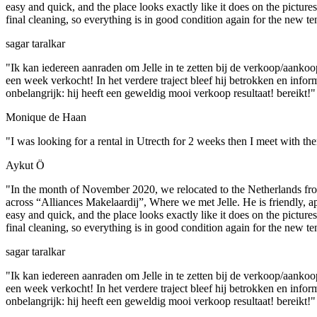
easy and quick, and the place looks exactly like it does on the pict
final cleaning, so everything is in good condition again for the new 
sagar taralkar
"Ik kan iedereen aanraden om Jelle in te zetten bij de verkoop/aank
een week verkocht! In het verdere traject bleef hij betrokken en infor
onbelangrijk: hij heeft een geweldig mooi verkoop resultaat! bereikt!"
Monique de Haan
"I was looking for a rental in Utrecth for 2 weeks then I meet with
Aykut Ö
"In the month of November 2020, we relocated to the Netherlands fro
across “Alliances Makelaardij”, Where we met Jelle. He is friendly, 
easy and quick, and the place looks exactly like it does on the pict
final cleaning, so everything is in good condition again for the new 
sagar taralkar
"Ik kan iedereen aanraden om Jelle in te zetten bij de verkoop/aank
een week verkocht! In het verdere traject bleef hij betrokken en infor
onbelangrijk: hij heeft een geweldig mooi verkoop resultaat! bereikt!"