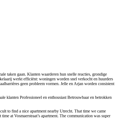
male taken gaan. Klanten waarderen hun snelle reacties, grondige
akelaarij werkt efficiënt: woningen worden snel verkocht en huurders
 taalbarrières geen probleem vormen. Jelle en Arjan worden consistent
ale klanten
Professioneel en enthousiast
Betrouwbaar en betrokken
cult to find a nice apartment nearby Utrecht. That time we came
eat time at Vosmaerstraat’s apartment. The communication was super