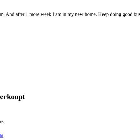
 them. And after 1 more week I am in my new home. Keep doing good bu
verkoopt
rs
ht