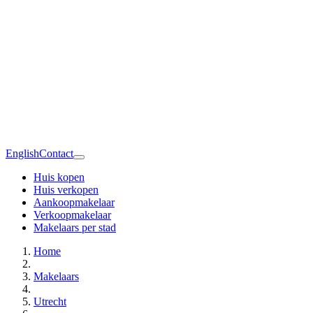
English
Contact
Huis kopen
Huis verkopen
Aankoopmakelaar
Verkoopmakelaar
Makelaars per stad
Home
Makelaars
Utrecht