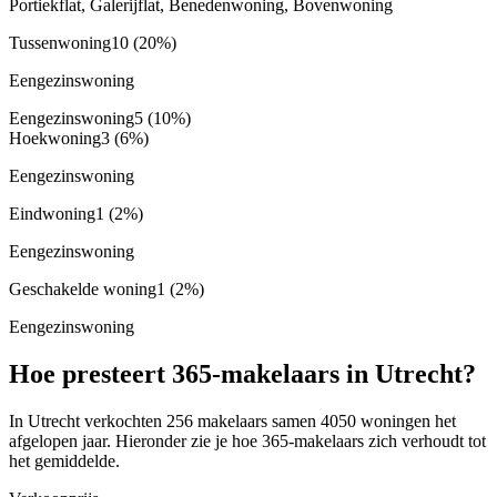
Portiekflat, Galerijflat, Benedenwoning, Bovenwoning
Tussenwoning
10
(20%)
Eengezinswoning
Eengezinswoning
5
(10%)
Hoekwoning
3
(6%)
Eengezinswoning
Eindwoning
1
(2%)
Eengezinswoning
Geschakelde woning
1
(2%)
Eengezinswoning
Hoe presteert 365-makelaars in Utrecht?
In Utrecht verkochten 256 makelaars samen 4050 woningen het
afgelopen jaar. Hieronder zie je hoe 365-makelaars zich verhoudt tot
het gemiddelde.