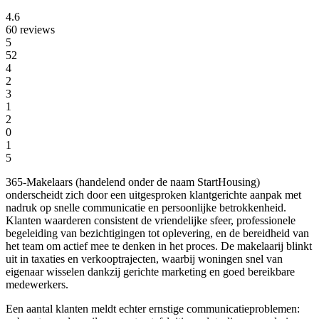
4.6
60 reviews
5
52
4
2
3
1
2
0
1
5
365-Makelaars (handelend onder de naam StartHousing)
onderscheidt zich door een uitgesproken klantgerichte aanpak met
nadruk op snelle communicatie en persoonlijke betrokkenheid.
Klanten waarderen consistent de vriendelijke sfeer, professionele
begeleiding van bezichtigingen tot oplevering, en de bereidheid van
het team om actief mee te denken in het proces. De makelaarij blinkt
uit in taxaties en verkooptrajecten, waarbij woningen snel van
eigenaar wisselen dankzij gerichte marketing en goed bereikbare
medewerkers.
Een aantal klanten meldt echter ernstige communicatieproblemen: