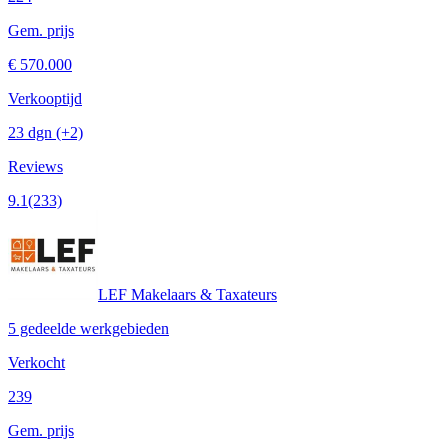
Gem. prijs
€ 570.000
Verkooptijd
23 dgn
(+2)
Reviews
9.1
(233)
LEF Makelaars & Taxateurs
5 gedeelde werkgebieden
Verkocht
239
Gem. prijs