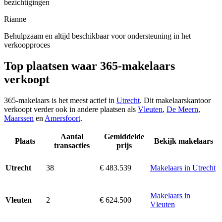
bezichtigingen
Rianne
Behulpzaam en altijd beschikbaar voor ondersteuning in het
verkoopproces
Top plaatsen waar 365-makelaars
verkoopt
365-makelaars is het meest actief in
Utrecht
. Dit makelaarskantoor
verkoopt verder ook in andere plaatsen als
Vleuten
,
De Meern
,
Maarssen
en
Amersfoort
.
Aantal
Gemiddelde
Plaats
Bekijk makelaars
transacties
prijs
38
€ 483.539
Makelaars in Utrecht
Utrecht
Makelaars in
2
€ 624.500
Vleuten
Vleuten