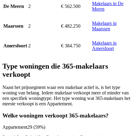
Makelaars in De
2
€ 562.500
De Meern
Meern
Makelaars in
2
€ 482.250
Maarssen
Maarssen
Makelaars in
2
€ 384.750
Amersfoort
Amersfoort
Type woningen die 365-makelaars
verkoopt
Naast het prijssegment waar een makelaar actief is, is het type
woning van belang. Iedere makelaar verkoopt meer of minder van
een specifiek woningtype. Het type woning wat 365-makelaars het
meeste verkoopt is een Appartement.
Welke woningen verkoopt 365-makelaars?
Appartement
29
(59%)