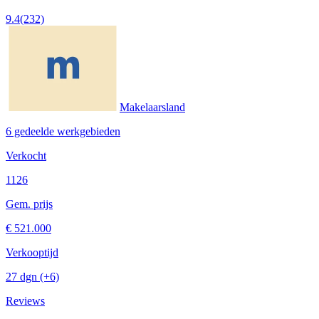
9.4
(232)
Makelaarsland
6 gedeelde werkgebieden
Verkocht
1126
Gem. prijs
€ 521.000
Verkooptijd
27 dgn
(+6)
Reviews