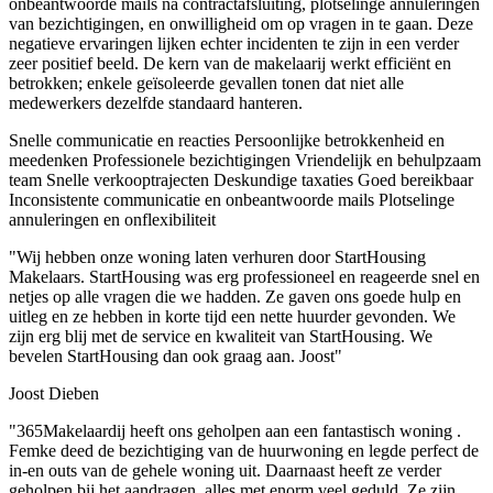
onbeantwoorde mails na contractafsluiting, plotselinge annuleringen
van bezichtigingen, en onwilligheid om op vragen in te gaan. Deze
negatieve ervaringen lijken echter incidenten te zijn in een verder
zeer positief beeld. De kern van de makelaarij werkt efficiënt en
betrokken; enkele geïsoleerde gevallen tonen dat niet alle
medewerkers dezelfde standaard hanteren.
Snelle communicatie en reacties
Persoonlijke betrokkenheid en
meedenken
Professionele bezichtigingen
Vriendelijk en behulpzaam
team
Snelle verkooptrajecten
Deskundige taxaties
Goed bereikbaar
Inconsistente communicatie en onbeantwoorde mails
Plotselinge
annuleringen en onflexibiliteit
"Wij hebben onze woning laten verhuren door StartHousing
Makelaars. StartHousing was erg professioneel en reageerde snel en
netjes op alle vragen die we hadden. Ze gaven ons goede hulp en
uitleg en ze hebben in korte tijd een nette huurder gevonden. We
zijn erg blij met de service en kwaliteit van StartHousing. We
bevelen StartHousing dan ook graag aan. Joost"
Joost Dieben
"365Makelaardij heeft ons geholpen aan een fantastisch woning .
Femke deed de bezichtiging van de huurwoning en legde perfect de
in-en outs van de gehele woning uit. Daarnaast heeft ze verder
geholpen bij het aandragen, alles met enorm veel geduld. Ze zijn