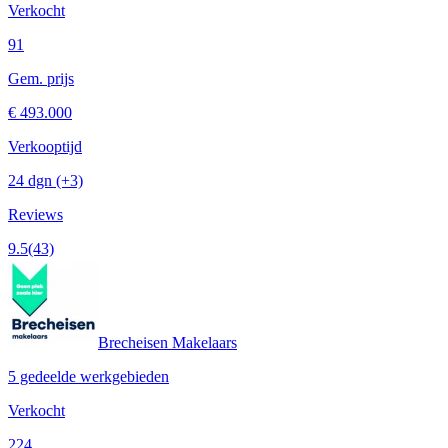
Verkocht
91
Gem. prijs
€ 493.000
Verkooptijd
24 dgn
(+3)
Reviews
9.5
(43)
Brecheisen Makelaars
5 gedeelde werkgebieden
Verkocht
224