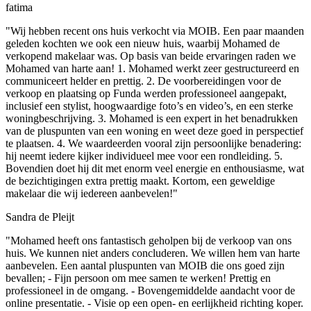
fatima
"Wij hebben recent ons huis verkocht via MOIB. Een paar maanden
geleden kochten we ook een nieuw huis, waarbij Mohamed de
verkopend makelaar was. Op basis van beide ervaringen raden we
Mohamed van harte aan! 1. Mohamed werkt zeer gestructureerd en
communiceert helder en prettig. 2. De voorbereidingen voor de
verkoop en plaatsing op Funda werden professioneel aangepakt,
inclusief een stylist, hoogwaardige foto’s en video’s, en een sterke
woningbeschrijving. 3. Mohamed is een expert in het benadrukken
van de pluspunten van een woning en weet deze goed in perspectief
te plaatsen. 4. We waardeerden vooral zijn persoonlijke benadering:
hij neemt iedere kijker individueel mee voor een rondleiding. 5.
Bovendien doet hij dit met enorm veel energie en enthousiasme, wat
de bezichtigingen extra prettig maakt. Kortom, een geweldige
makelaar die wij iedereen aanbevelen!"
Sandra de Pleijt
"Mohamed heeft ons fantastisch geholpen bij de verkoop van ons
huis. We kunnen niet anders concluderen. We willen hem van harte
aanbevelen. Een aantal pluspunten van MOIB die ons goed zijn
bevallen; - Fijn persoon om mee samen te werken! Prettig en
professioneel in de omgang. - ⁠Bovengemiddelde aandacht voor de
online presentatie. - Visie op een open- en eerlijkheid richting koper.