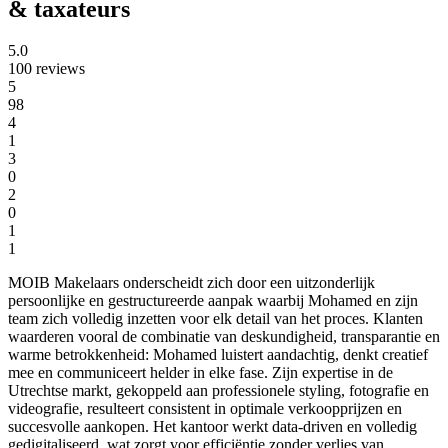
& taxateurs
5.0
100 reviews
5
98
4
1
3
0
2
0
1
1
MOIB Makelaars onderscheidt zich door een uitzonderlijk
persoonlijke en gestructureerde aanpak waarbij Mohamed en zijn
team zich volledig inzetten voor elk detail van het proces. Klanten
waarderen vooral de combinatie van deskundigheid, transparantie en
warme betrokkenheid: Mohamed luistert aandachtig, denkt creatief
mee en communiceert helder in elke fase. Zijn expertise in de
Utrechtse markt, gekoppeld aan professionele styling, fotografie en
videografie, resulteert consistent in optimale verkoopprijzen en
succesvolle aankopen. Het kantoor werkt data-driven en volledig
gedigitaliseerd, wat zorgt voor efficiëntie zonder verlies van