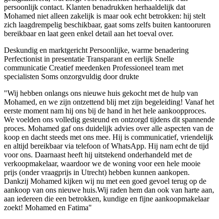
persoonlijk contact. Klanten benadrukken herhaaldelijk dat
Mohamed niet alleen zakelijk is maar ook echt betrokken: hij stelt
zich laagdrempelig beschikbaar, gaat soms zelfs buiten kantooruren
bereikbaar en laat geen enkel detail aan het toeval over.
Deskundig en marktgericht
Persoonlijke, warme benadering
Perfectionist in presentatie
Transparant en eerlijk
Snelle
communicatie
Creatief meedenken
Professioneel team met
specialisten
Soms onzorgvuldig door drukte
"Wij hebben onlangs ons nieuwe huis gekocht met de hulp van
Mohamed, en we zijn ontzettend blij met zijn begeleiding! Vanaf het
eerste moment nam hij ons bij de hand in het hele aankoopproces.
We voelden ons volledig gesteund en ontzorgd tijdens dit spannende
proces. Mohamed gaf ons duidelijk advies over alle aspecten van de
koop en dacht steeds met ons mee. Hij is communicatief, vriendelijk
en altijd bereikbaar via telefoon of WhatsApp. Hij nam echt de tijd
voor ons. Daarnaast heeft hij uitstekend onderhandeld met de
verkoopmakelaar, waardoor we de woning voor een hele mooie
prijs (onder vraagprijs in Utrecht) hebben kunnen aankopen.
Dankzij Mohamed kijken wij nu met een goed gevoel terug op de
aankoop van ons nieuwe huis.Wij raden hem dan ook van harte aan,
aan iedereen die een betrokken, kundige en fijne aankoopmakelaar
zoekt! Mohamed en Fatima"