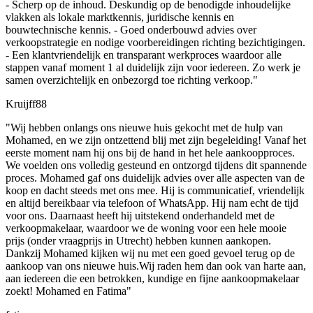
- Scherp op de inhoud. ⁠Deskundig op de benodigde inhoudelijke
vlakken als lokale marktkennis, juridische kennis en
bouwtechnische kennis. - Goed onderbouwd advies over
verkoopstrategie en nodige voorbereidingen richting bezichtigingen.
- Een klantvriendelijk en transparant werkproces waardoor alle
stappen vanaf moment 1 al duidelijk zijn voor iedereen. Zo werk je
samen overzichtelijk en onbezorgd toe richting verkoop."
Kruijff88
"Wij hebben onlangs ons nieuwe huis gekocht met de hulp van
Mohamed, en we zijn ontzettend blij met zijn begeleiding! Vanaf het
eerste moment nam hij ons bij de hand in het hele aankoopproces.
We voelden ons volledig gesteund en ontzorgd tijdens dit spannende
proces. Mohamed gaf ons duidelijk advies over alle aspecten van de
koop en dacht steeds met ons mee. Hij is communicatief, vriendelijk
en altijd bereikbaar via telefoon of WhatsApp. Hij nam echt de tijd
voor ons. Daarnaast heeft hij uitstekend onderhandeld met de
verkoopmakelaar, waardoor we de woning voor een hele mooie
prijs (onder vraagprijs in Utrecht) hebben kunnen aankopen.
Dankzij Mohamed kijken wij nu met een goed gevoel terug op de
aankoop van ons nieuwe huis.Wij raden hem dan ook van harte aan,
aan iedereen die een betrokken, kundige en fijne aankoopmakelaar
zoekt! Mohamed en Fatima"