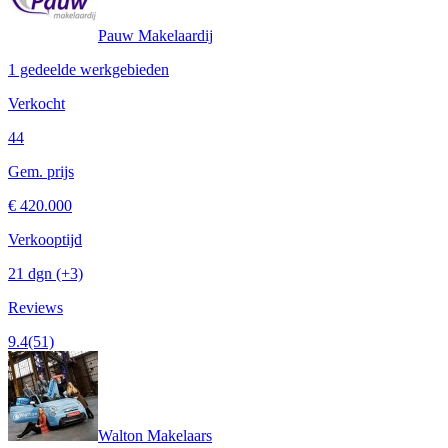
Pauw Makelaardij
1 gedeelde werkgebieden
Verkocht
44
Gem. prijs
€ 420.000
Verkooptijd
21 dgn
(+3)
Reviews
9.4
(51)
Walton Makelaars