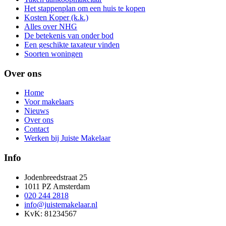
Het stappenplan om een huis te kopen
Kosten Koper (k.k.)
Alles over NHG
De betekenis van onder bod
Een geschikte taxateur vinden
Soorten woningen
Over ons
Home
Voor makelaars
Nieuws
Over ons
Contact
Werken bij Juiste Makelaar
Info
Jodenbreedstraat 25
1011 PZ Amsterdam
020 244 2818
info@juistemakelaar.nl
KvK: 81234567