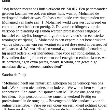
fatima
"Wij hebben recent ons huis verkocht via MOIB. Een paar maanden
geleden kochten we ook een nieuw huis, waarbij Mohamed de
verkopend makelaar was. Op basis van beide ervaringen raden we
Mohamed van harte aan! 1. Mohamed werkt zeer gestructureerd en
communiceert helder en prettig. 2. De voorbereidingen voor de
verkoop en plaatsing op Funda werden professioneel aangepakt,
inclusief een stylist, hoogwaardige foto’s en video’s, en een sterke
woningbeschrijving. 3. Mohamed is een expert in het benadrukken
van de pluspunten van een woning en weet deze goed in perspectief
te plaatsen. 4. We waardeerden vooral zijn persoonlijke benadering:
hij neemt iedere kijker individueel mee voor een rondleiding. 5.
Bovendien doet hij dit met enorm veel energie en enthousiasme, wat
de bezichtigingen extra prettig maakt. Kortom, een geweldige
makelaar die wij iedereen aanbevelen!"
Sandra de Pleijt
"Mohamed heeft ons fantastisch geholpen bij de verkoop van ons
huis. We kunnen niet anders concluderen. We willen hem van harte
aanbevelen. Een aantal pluspunten van MOIB die ons goed zijn
bevallen; - Fijn persoon om mee samen te werken! Prettig en
professioneel in de omgang. - ⁠Bovengemiddelde aandacht voor de
online presentatie. - Visie op een open- en eerlijkheid richting koper.
- Scherp op de inhoud. ⁠Deskundig op de benodigde inhoudelijke