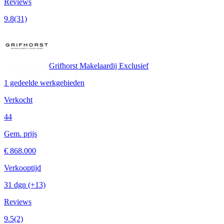
Reviews
9.8
(31)
Grifhorst Makelaardij Exclusief
1 gedeelde werkgebieden
Verkocht
44
Gem. prijs
€ 868.000
Verkooptijd
31 dgn
(+13)
Reviews
9.5
(2)