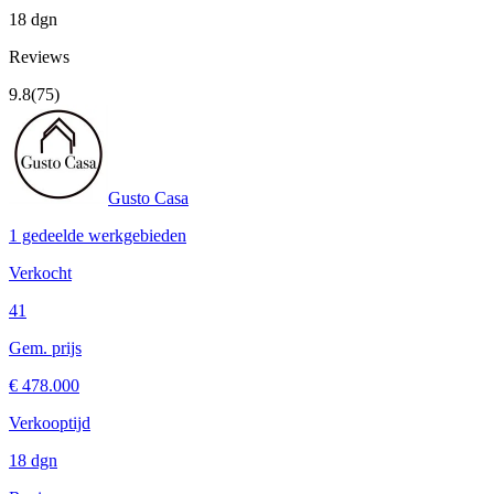
18 dgn
Reviews
9.8
(75)
Gusto Casa
1 gedeelde werkgebieden
Verkocht
41
Gem. prijs
€ 478.000
Verkooptijd
18 dgn