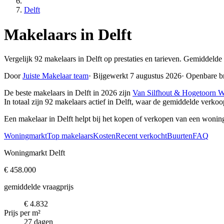
Delft
Makelaars in Delft
Vergelijk 92 makelaars in Delft op prestaties en tarieven. Gemiddelde
Door
Juiste Makelaar team
·
Bijgewerkt 7 augustus 2026
·
Openbare b
De beste makelaars in Delft in 2026 zijn
Van Silfhout & Hogetoorn W
In totaal zijn 92 makelaars actief in Delft, waar de gemiddelde verk
Een makelaar in Delft helpt bij het kopen of verkopen van een woning
Woningmarkt
Top makelaars
Kosten
Recent verkocht
Buurten
FAQ
Woningmarkt Delft
€ 458.000
gemiddelde vraagprijs
€ 4.832
Prijs per m²
27 dagen