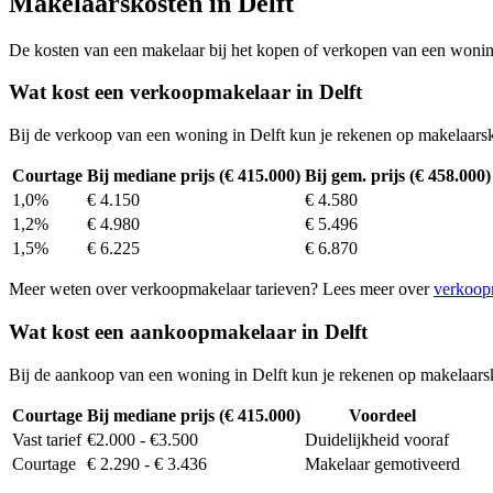
Makelaarskosten in Delft
De kosten van een makelaar bij het kopen of verkopen van een woning v
Wat kost een verkoopmakelaar in Delft
Bij de verkoop van een woning in Delft kun je rekenen op makelaars
Courtage
Bij mediane prijs (€ 415.000)
Bij gem. prijs (€ 458.000)
1,0%
€ 4.150
€ 4.580
1,2%
€ 4.980
€ 5.496
1,5%
€ 6.225
€ 6.870
Meer weten over verkoopmakelaar tarieven? Lees meer over
verkoop
Wat kost een aankoopmakelaar in Delft
Bij de aankoop van een woning in Delft kun je rekenen op makelaars
Courtage
Bij mediane prijs (€ 415.000)
Voordeel
Vast tarief
€2.000 - €3.500
Duidelijkheid vooraf
Courtage
€ 2.290 - € 3.436
Makelaar gemotiveerd