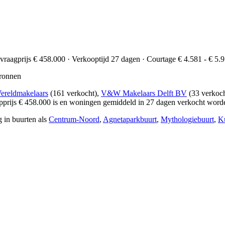
 vraagprijs € 458.000 · Verkooptijd 27 dagen · Courtage € 4.581 - € 5.9
ronnen
ereldmakelaars
(161 verkocht),
V&W Makelaars Delft BV
(33 verkoc
oopprijs € 458.000 is en woningen gemiddeld in 27 dagen verkocht word
 in buurten als
Centrum-Noord
,
Agnetaparkbuurt
,
Mythologiebuurt
,
K