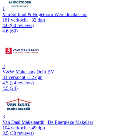
1
Van Silfhout & Hogetoorn Wereldmakelaars
161 verkocht
· 32 dgn
4.6
(60 reviews)
4.6
(60)
2
V&W Makelaars Delft BV
33 verkocht
· 32 dgn
4.5
(24 reviews)
4.5
(24)
3
Van Daal Makelaardij | De Energieke Makelaar
104 verkocht
· 49 dgn
3.5
(38 reviews)