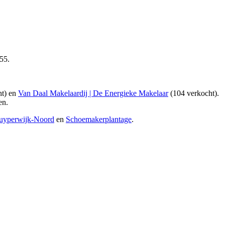
55.
ht) en
Van Daal Makelaardij | De Energieke Makelaar
(104 verkocht)
.
en.
uyperwijk-Noord
en
Schoemakerplantage
.