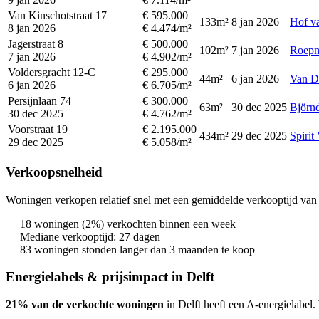
Van Kinschotstraat 17
€ 595.000
133m²
8 jan 2026
Hof va
8 jan 2026
€ 4.474/m²
Jagerstraat 8
€ 500.000
102m²
7 jan 2026
Roepm
7 jan 2026
€ 4.902/m²
Voldersgracht 12-C
€ 295.000
44m²
6 jan 2026
Van D
6 jan 2026
€ 6.705/m²
Persijnlaan 74
€ 300.000
63m²
30 dec 2025
Björnd
30 dec 2025
€ 4.762/m²
Voorstraat 19
€ 2.195.000
434m²
29 dec 2025
Spirit
29 dec 2025
€ 5.058/m²
Verkoopsnelheid
Woningen verkopen relatief snel met een gemiddelde verkooptijd van 
18 woningen (2%) verkochten binnen een week
Mediane verkooptijd: 27 dagen
83 woningen stonden langer dan 3 maanden te koop
Energielabels & prijsimpact in Delft
21% van de verkochte woningen
in Delft heeft een A-energielabel.