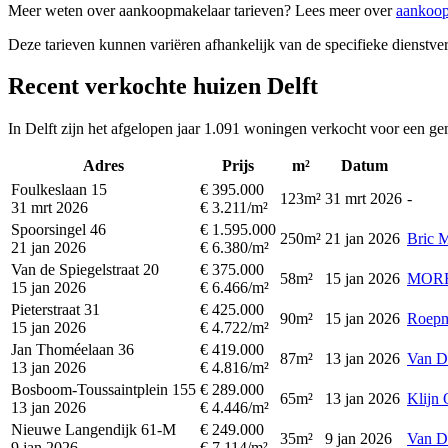
Meer weten over aankoopmakelaar tarieven? Lees meer over
aankoop
Deze tarieven kunnen variëren afhankelijk van de specifieke dienstverl
Recent verkochte huizen Delft
In Delft zijn het afgelopen jaar 1.091 woningen verkocht voor een ge
Adres
Prijs
m²
Datum
Foulkeslaan 15
€ 395.000
123m²
31 mrt 2026
-
31 mrt 2026
€ 3.211/m²
Spoorsingel 46
€ 1.595.000
250m²
21 jan 2026
Bric M
21 jan 2026
€ 6.380/m²
Van de Spiegelstraat 20
€ 375.000
58m²
15 jan 2026
MORRI
15 jan 2026
€ 6.466/m²
Pieterstraat 31
€ 425.000
90m²
15 jan 2026
Roepm
15 jan 2026
€ 4.722/m²
Jan Thoméelaan 36
€ 419.000
87m²
13 jan 2026
Van D
13 jan 2026
€ 4.816/m²
Bosboom-Toussaintplein 155
€ 289.000
65m²
13 jan 2026
Klijn
13 jan 2026
€ 4.446/m²
Nieuwe Langendijk 61-M
€ 249.000
35m²
9 jan 2026
Van D
9 jan 2026
€ 7.114/m²