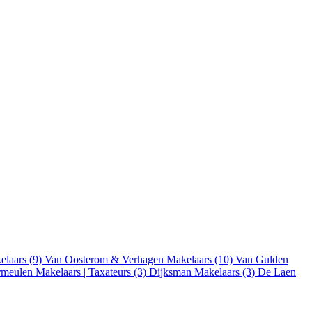
elaars (9)
Van Oosterom & Verhagen Makelaars (10)
Van Gulden
rmeulen Makelaars | Taxateurs (3)
Dijksman Makelaars (3)
De Laen