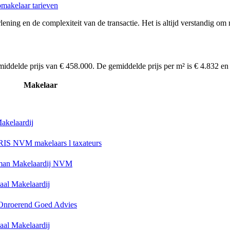
makelaar tarieven
ening en de complexiteit van de transactie. Het is altijd verstandig om 
middelde prijs van € 458.000. De gemiddelde prijs per m² is € 4.832 e
Makelaar
akelaardij
S NVM makelaars l taxateurs
an Makelaardij NVM
aal Makelaardij
 Onroerend Goed Advies
aal Makelaardij