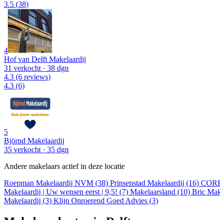
3.5
(38)
4
Hof van Delft Makelaardij
31 verkocht
· 38 dgn
4.3
(6 reviews)
4.3
(6)
5
Björnd Makelaardij
35 verkocht
· 35 dgn
Andere makelaars actief in deze locatie
Roepman Makelaardij NVM (38)
Prinsenstad Makelaardij (16)
CORP
Makelaardij | Uw wensen eerst | 9,5! (7)
Makelaarsland (10)
Bric Mak
Makelaardij (3)
Klijn Onroerend Goed Advies (3)