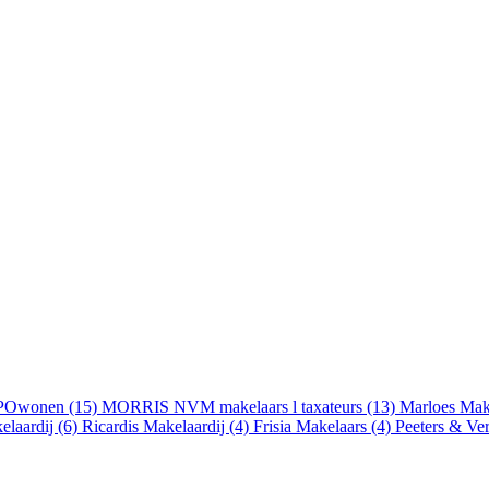
Owonen (15)
MORRIS NVM makelaars l taxateurs (13)
Marloes Mak
elaardij (6)
Ricardis Makelaardij (4)
Frisia Makelaars (4)
Peeters & Ve