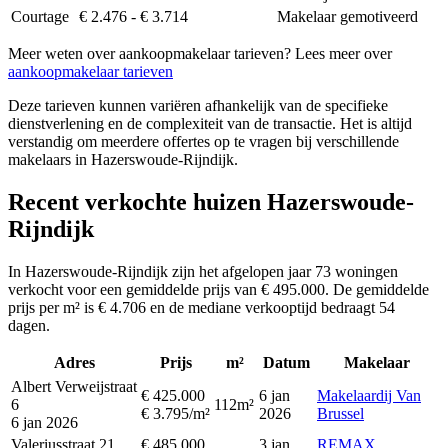
Courtage
€ 2.476 - € 3.714
Makelaar gemotiveerd
Meer weten over aankoopmakelaar tarieven? Lees meer over
aankoopmakelaar tarieven
Deze tarieven kunnen variëren afhankelijk van de specifieke
dienstverlening en de complexiteit van de transactie. Het is altijd
verstandig om meerdere offertes op te vragen bij verschillende
makelaars in Hazerswoude-Rijndijk.
Recent verkochte huizen Hazerswoude-
Rijndijk
In Hazerswoude-Rijndijk zijn het afgelopen jaar 73 woningen
verkocht voor een gemiddelde prijs van € 495.000. De gemiddelde
prijs per m² is € 4.706 en de mediane verkooptijd bedraagt 54
dagen.
Adres
Prijs
m²
Datum
Makelaar
Albert Verweijstraat
€ 425.000
6 jan
Makelaardij Van
6
112m²
€ 3.795/m²
2026
Brussel
6 jan 2026
Valeriusstraat 21
€ 485.000
3 jan
REMAX