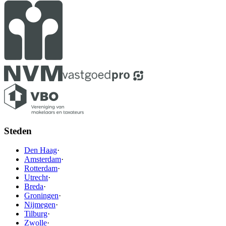
Steden
Den Haag
·
Amsterdam
·
Rotterdam
·
Utrecht
·
Breda
·
Groningen
·
Nijmegen
·
Tilburg
·
Zwolle
·