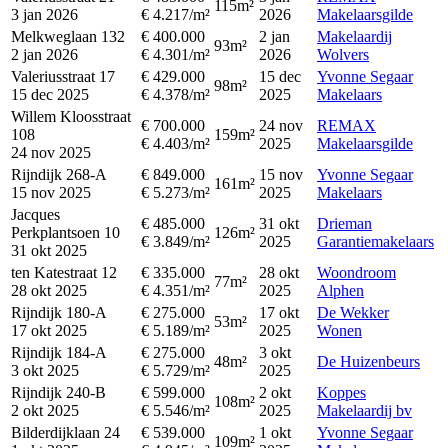
115m²
3 jan 2026
€ 4.217/m²
2026
Makelaarsgilde
Melkweglaan 132
€ 400.000
2 jan
Makelaardij
93m²
2 jan 2026
€ 4.301/m²
2026
Wolvers
Valeriusstraat 17
€ 429.000
15 dec
Yvonne Segaar
98m²
15 dec 2025
€ 4.378/m²
2025
Makelaars
Willem Kloosstraat
€ 700.000
24 nov
REMAX
108
159m²
€ 4.403/m²
2025
Makelaarsgilde
24 nov 2025
Rijndijk 268-A
€ 849.000
15 nov
Yvonne Segaar
161m²
15 nov 2025
€ 5.273/m²
2025
Makelaars
Jacques
€ 485.000
31 okt
Drieman
Perkplantsoen 10
126m²
€ 3.849/m²
2025
Garantiemakelaars
31 okt 2025
ten Katestraat 12
€ 335.000
28 okt
Woondroom
77m²
28 okt 2025
€ 4.351/m²
2025
Alphen
Rijndijk 180-A
€ 275.000
17 okt
De Wekker
53m²
17 okt 2025
€ 5.189/m²
2025
Wonen
Rijndijk 184-A
€ 275.000
3 okt
48m²
De Huizenbeurs
3 okt 2025
€ 5.729/m²
2025
Rijndijk 240-B
€ 599.000
2 okt
Koppes
108m²
2 okt 2025
€ 5.546/m²
2025
Makelaardij bv
Bilderdijklaan 24
€ 539.000
1 okt
Yvonne Segaar
109m²