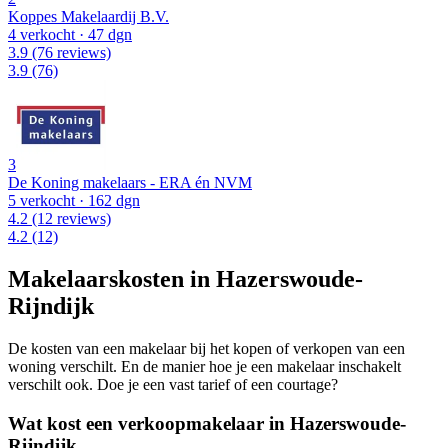
Koppes Makelaardij B.V.
4 verkocht
· 47 dgn
3.9
(76 reviews)
3.9
(76)
3
De Koning makelaars - ERA én NVM
5 verkocht
· 162 dgn
4.2
(12 reviews)
4.2
(12)
Makelaarskosten in Hazerswoude-
Rijndijk
De kosten van een makelaar bij het kopen of verkopen van een
woning verschilt. En de manier hoe je een makelaar inschakelt
verschilt ook. Doe je een vast tarief of een courtage?
Wat kost een verkoopmakelaar in Hazerswoude-
Rijndijk