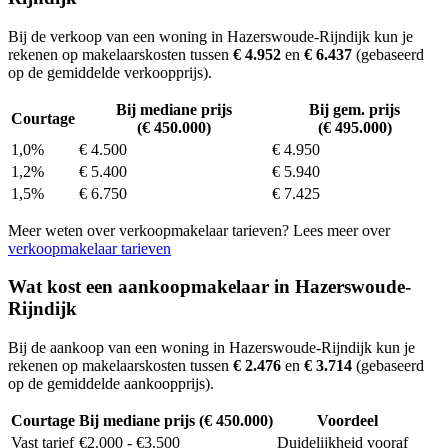
Bij de verkoop van een woning in Hazerswoude-Rijndijk kun je
rekenen op makelaarskosten tussen
€ 4.952
en
€ 6.437
(gebaseerd
op de gemiddelde verkoopprijs).
Bij mediane prijs
Bij gem. prijs
Courtage
(€ 450.000)
(€ 495.000)
1,0%
€ 4.500
€ 4.950
1,2%
€ 5.400
€ 5.940
1,5%
€ 6.750
€ 7.425
Meer weten over verkoopmakelaar tarieven? Lees meer over
verkoopmakelaar tarieven
Wat kost een aankoopmakelaar in Hazerswoude-
Rijndijk
Bij de aankoop van een woning in Hazerswoude-Rijndijk kun je
rekenen op makelaarskosten tussen
€ 2.476
en
€ 3.714
(gebaseerd
op de gemiddelde aankoopprijs).
Courtage
Bij mediane prijs (€ 450.000)
Voordeel
Vast tarief
€2.000 - €3.500
Duidelijkheid vooraf