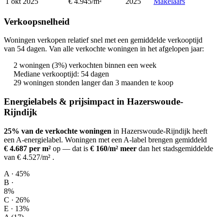
1 okt 2025
€ 4.945/m²
2025
Makelaars
Verkoopsnelheid
Woningen verkopen relatief snel met een gemiddelde verkooptijd
van 54 dagen. Van alle verkochte woningen in het afgelopen jaar:
2 woningen (3%) verkochten binnen een week
Mediane verkooptijd: 54 dagen
29 woningen stonden langer dan 3 maanden te koop
Energielabels & prijsimpact in Hazerswoude-
Rijndijk
25% van de verkochte woningen
in Hazerswoude-Rijndijk heeft
een A-energielabel.
Woningen met een A-label brengen gemiddeld
€ 4.687 per m²
op
— dat is
€ 160/m² meer
dan het stadsgemiddelde
van € 4.527/m²
.
A · 45%
B ·
8%
C · 26%
E · 13%