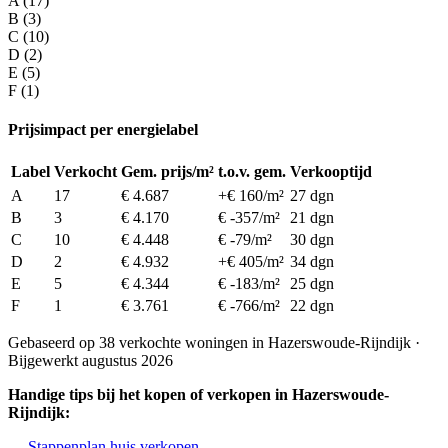
A (17)
B (3)
C (10)
D (2)
E (5)
F (1)
Prijsimpact per energielabel
Label
Verkocht
Gem. prijs/m²
t.o.v. gem.
Verkooptijd
A
17
€ 4.687
+€ 160/m²
27 dgn
B
3
€ 4.170
€ -357/m²
21 dgn
C
10
€ 4.448
€ -79/m²
30 dgn
D
2
€ 4.932
+€ 405/m²
34 dgn
E
5
€ 4.344
€ -183/m²
25 dgn
F
1
€ 3.761
€ -766/m²
22 dgn
Gebaseerd op 38 verkochte woningen in Hazerswoude-Rijndijk ·
Bijgewerkt augustus 2026
Handige tips bij het kopen of verkopen in Hazerswoude-
Rijndijk:
Stappenplan huis verkopen