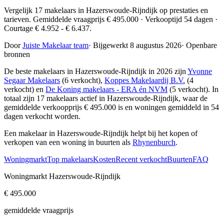
Vergelijk 17 makelaars in Hazerswoude-Rijndijk op prestaties en
tarieven. Gemiddelde vraagprijs € 495.000 · Verkooptijd 54 dagen ·
Courtage € 4.952 - € 6.437.
Door
Juiste Makelaar team
·
Bijgewerkt 8 augustus 2026
·
Openbare
bronnen
De beste makelaars in Hazerswoude-Rijndijk in 2026 zijn
Yvonne
Segaar Makelaars
(6 verkocht),
Koppes Makelaardij B.V.
(4
verkocht) en
De Koning makelaars - ERA én NVM
(5 verkocht)
. In
totaal zijn 17 makelaars actief in Hazerswoude-Rijndijk, waar de
gemiddelde verkoopprijs € 495.000 is en woningen gemiddeld in 54
dagen verkocht worden.
Een makelaar in Hazerswoude-Rijndijk helpt bij het kopen of
verkopen van een woning in buurten als
Rhynenburch
.
Woningmarkt
Top makelaars
Kosten
Recent verkocht
Buurten
FAQ
Woningmarkt Hazerswoude-Rijndijk
€ 495.000
gemiddelde vraagprijs