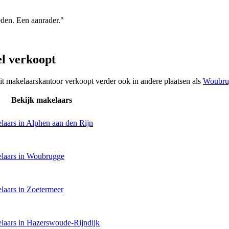
reden. Een aanrader."
l verkoopt
it makelaarskantoor verkoopt verder ook in andere plaatsen als
Woubru
Bekijk makelaars
laars in Alphen aan den Rijn
laars in Woubrugge
laars in Zoetermeer
laars in Hazerswoude-Rijndijk