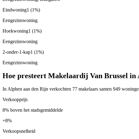
Eindwoning
1
(1%)
Eengezinswoning
Hoekwoning
1
(1%)
Eengezinswoning
2-onder-1-kap
1
(1%)
Eengezinswoning
Hoe presteert Makelaardij Van Brussel in
In Alphen aan den Rijn verkochten 77 makelaars samen 949 woningen h
Verkoopprijs
8% boven het stadsgemiddelde
+
8%
Verkoopsnelheid