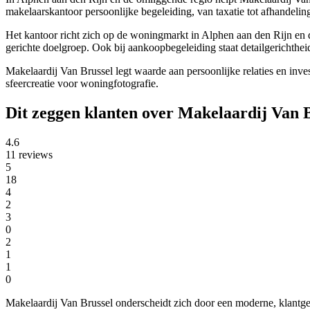
makelaarskantoor persoonlijke begeleiding, van taxatie tot afhandelin
Het kantoor richt zich op de woningmarkt in Alphen aan den Rijn en 
gerichte doelgroep. Ook bij aankoopbegeleiding staat detailgerichtheid
Makelaardij Van Brussel legt waarde aan persoonlijke relaties en inves
sfeercreatie voor woningfotografie.
Dit zeggen klanten over Makelaardij Van 
4.6
11 reviews
5
18
4
2
3
0
2
1
1
0
Makelaardij Van Brussel onderscheidt zich door een moderne, klantger