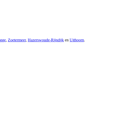
gge
,
Zoetermeer
,
Hazerswoude-Rijndijk
en
Uithoorn
.