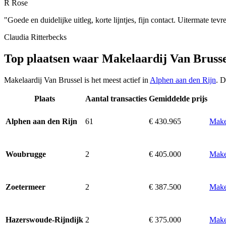
R Rose
"Goede en duidelijke uitleg, korte lijntjes, fijn contact. Uitermate tev
Claudia Ritterbecks
Top plaatsen waar Makelaardij Van Brusse
Makelaardij Van Brussel is het meest actief in
Alphen aan den Rijn
. D
Plaats
Aantal transacties
Gemiddelde prijs
61
€ 430.965
Make
Alphen aan den Rijn
2
€ 405.000
Make
Woubrugge
2
€ 387.500
Make
Zoetermeer
2
€ 375.000
Make
Hazerswoude-Rijndijk