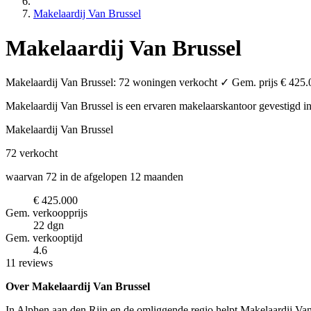
Makelaardij Van Brussel
Makelaardij Van Brussel
Makelaardij Van Brussel: 72 woningen verkocht ✓ Gem. prijs € 425.0
Makelaardij Van Brussel is een ervaren makelaarskantoor
gevestigd i
Makelaardij Van Brussel
72
verkocht
waarvan 72 in de afgelopen 12 maanden
€ 425.000
Gem. verkoopprijs
22 dgn
Gem. verkooptijd
4.6
11 reviews
Over Makelaardij Van Brussel
In Alphen aan den Rijn en de omliggende regio helpt Makelaardij Van