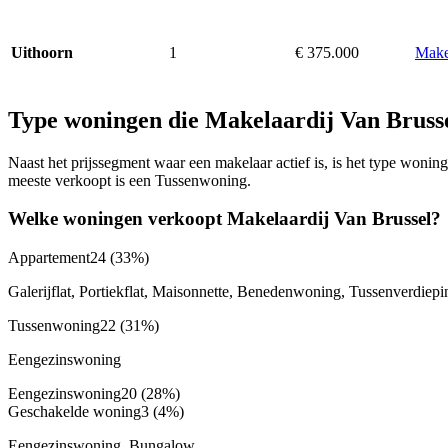
1
€ 375.000
Make
Uithoorn
Type woningen die Makelaardij Van Bruss
Naast het prijssegment waar een makelaar actief is, is het type won
meeste verkoopt is een Tussenwoning.
Welke woningen verkoopt Makelaardij Van Brussel?
Appartement
24
(33%)
Galerijflat, Portiekflat, Maisonnette, Benedenwoning, Tussenverdiepi
Tussenwoning
22
(31%)
Eengezinswoning
Eengezinswoning
20
(28%)
Geschakelde woning
3
(4%)
Eengezinswoning, Bungalow