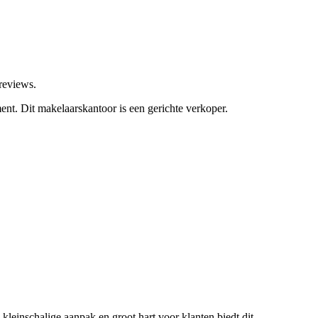
reviews.
ment.
Dit makelaarskantoor is een gerichte verkoper.
einschalige aanpak en groot hart voor klanten biedt dit