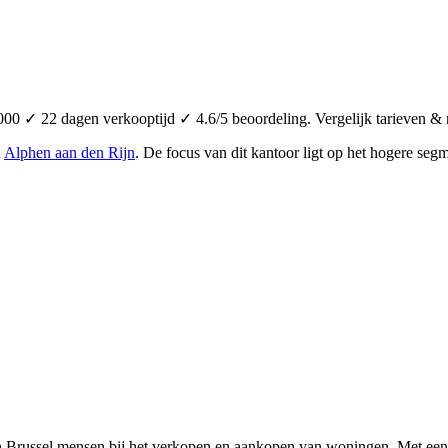
00 ✓ 22 dagen verkooptijd ✓ 4.6/5 beoordeling. Vergelijk tarieven & 
n
Alphen aan den Rijn
.
De focus van dit kantoor ligt op het hogere seg
 Brussel mensen bij het verkopen en aankopen van woningen. Met een kl