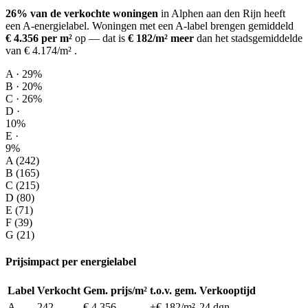
26% van de verkochte woningen
in Alphen aan den Rijn heeft
een A-energielabel.
Woningen met een A-label brengen gemiddeld
€ 4.356 per m²
op
— dat is
€ 182/m² meer
dan het stadsgemiddelde
van € 4.174/m²
.
A · 29%
B · 20%
C · 26%
D ·
10%
E ·
9%
A (242)
B (165)
C (215)
D (80)
E (71)
F (39)
G (21)
Prijsimpact per energielabel
Label
Verkocht
Gem. prijs/m²
t.o.v. gem.
Verkooptijd
A
242
€ 4.356
+€ 182/m²
24 dgn