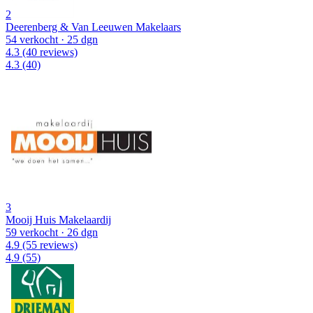
2
Deerenberg & Van Leeuwen Makelaars
54 verkocht
· 25 dgn
4.3
(40 reviews)
4.3
(40)
3
Mooij Huis Makelaardij
59 verkocht
· 26 dgn
4.9
(55 reviews)
4.9
(55)