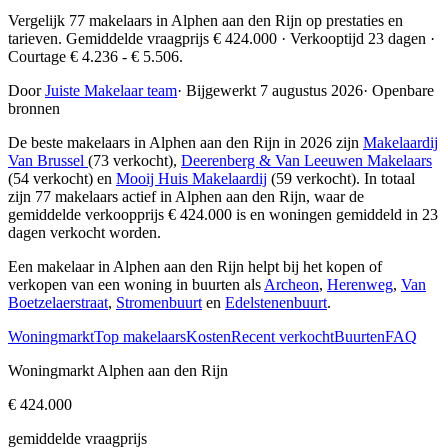
Vergelijk 77 makelaars in Alphen aan den Rijn op prestaties en
tarieven. Gemiddelde vraagprijs € 424.000 · Verkooptijd 23 dagen ·
Courtage € 4.236 - € 5.506.
Door
Juiste Makelaar team
·
Bijgewerkt 7 augustus 2026
·
Openbare
bronnen
De beste makelaars in Alphen aan den Rijn in 2026 zijn
Makelaardij
Van Brussel
(73 verkocht),
Deerenberg & Van Leeuwen Makelaars
(54 verkocht) en
Mooij Huis Makelaardij
(59 verkocht)
. In totaal
zijn 77 makelaars actief in Alphen aan den Rijn, waar de
gemiddelde verkoopprijs € 424.000 is en woningen gemiddeld in 23
dagen verkocht worden.
Een makelaar in Alphen aan den Rijn helpt bij het kopen of
verkopen van een woning in buurten als
Archeon
,
Herenweg
,
Van
Boetzelaerstraat
,
Stromenbuurt
en
Edelstenenbuurt
.
Woningmarkt
Top makelaars
Kosten
Recent verkocht
Buurten
FAQ
Woningmarkt Alphen aan den Rijn
€ 424.000
gemiddelde vraagprijs