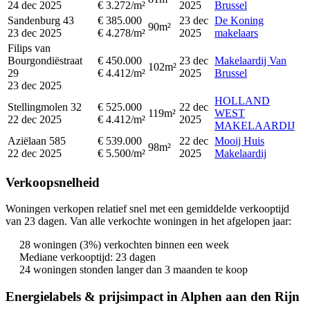
24 dec 2025
€ 3.272/m²
2025
Brussel
Sandenburg 43
€ 385.000
23 dec
De Koning
90m²
23 dec 2025
€ 4.278/m²
2025
makelaars
Filips van
Bourgondiëstraat
€ 450.000
23 dec
Makelaardij Van
102m²
29
€ 4.412/m²
2025
Brussel
23 dec 2025
HOLLAND
Stellingmolen 32
€ 525.000
22 dec
119m²
WEST
22 dec 2025
€ 4.412/m²
2025
MAKELAARDIJ
Aziëlaan 585
€ 539.000
22 dec
Mooij Huis
98m²
22 dec 2025
€ 5.500/m²
2025
Makelaardij
Verkoopsnelheid
Woningen verkopen relatief snel met een gemiddelde verkooptijd
van 23 dagen. Van alle verkochte woningen in het afgelopen jaar:
28 woningen (3%) verkochten binnen een week
Mediane verkooptijd: 23 dagen
24 woningen stonden langer dan 3 maanden te koop
Energielabels & prijsimpact in Alphen aan den Rijn