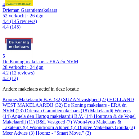
4
Drieman Garantiemakelaars
52 verkocht
· 26 dgn
4.4
(145 reviews)
4.4
(145)
5
De Koning makelaars - ERA én NVM
28 verkocht
· 24 dgn
4.2
(12 reviews)
4.2
(12)
Andere makelaars actief in deze locatie
Koppes Makelaardij B.V. (32)
SUZAN vastgoed (27)
HOLLAND
WEST MAKELAARDIJ (32)
De Koning makelaars - ERA én
NVM (23)
Drieman Garantiemakelaars (18)
Makelaardij Wolvers
(14)
Angela den Hartog makelaardij B.V. (14)
Houtman & de Vogel
Makelaardij (11)
B&L Vastgoed (7)
Woon4you Makelaars &
Taxateurs (6)
Woondroom Alphen (5)
Dupree Makelaars Gouda (3)
Meer Advies (3)
Hoomz - "Smart Move." (3)