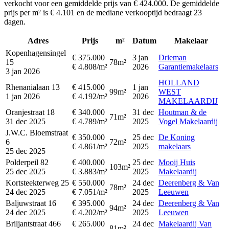
verkocht voor een gemiddelde prijs van € 424.000. De gemiddelde
prijs per m² is € 4.101 en de mediane verkooptijd bedraagt 23
dagen.
Adres
Prijs
m²
Datum
Makelaar
Kopenhagensingel
€ 375.000
3 jan
Drieman
15
78m²
€ 4.808/m²
2026
Garantiemakelaars
3 jan 2026
HOLLAND
Rhenanialaan 13
€ 415.000
1 jan
99m²
WEST
1 jan 2026
€ 4.192/m²
2026
MAKELAARDIJ
Oranjestraat 18
€ 340.000
31 dec
Houtman & de
71m²
31 dec 2025
€ 4.789/m²
2025
Vogel Makelaardij
J.W.C. Bloemstraat
€ 350.000
25 dec
De Koning
6
72m²
€ 4.861/m²
2025
makelaars
25 dec 2025
Polderpeil 82
€ 400.000
25 dec
Mooij Huis
103m²
25 dec 2025
€ 3.883/m²
2025
Makelaardij
Kortsteekterweg 25
€ 550.000
24 dec
Deerenberg & Van
78m²
24 dec 2025
€ 7.051/m²
2025
Leeuwen
Baljuwstraat 16
€ 395.000
24 dec
Deerenberg & Van
94m²
24 dec 2025
€ 4.202/m²
2025
Leeuwen
Briljantstraat 466
€ 265.000
24 dec
Makelaardij Van
81m²