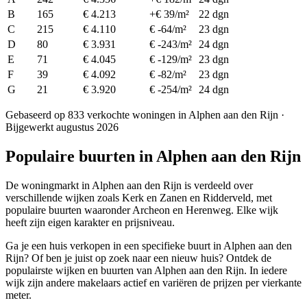
B
165
€ 4.213
+€ 39/m²
22 dgn
C
215
€ 4.110
€ -64/m²
23 dgn
D
80
€ 3.931
€ -243/m²
24 dgn
E
71
€ 4.045
€ -129/m²
23 dgn
F
39
€ 4.092
€ -82/m²
23 dgn
G
21
€ 3.920
€ -254/m²
24 dgn
Gebaseerd op 833 verkochte woningen in Alphen aan den Rijn ·
Bijgewerkt augustus 2026
Populaire buurten in Alphen aan den Rijn
De woningmarkt in Alphen aan den Rijn is verdeeld over
verschillende wijken zoals Kerk en Zanen en Ridderveld, met
populaire buurten waaronder Archeon en Herenweg. Elke wijk
heeft zijn eigen karakter en prijsniveau.
Ga je een huis verkopen in een specifieke buurt in Alphen aan den
Rijn? Of ben je juist op zoek naar een nieuw huis? Ontdek de
populairste wijken en buurten van Alphen aan den Rijn. In iedere
wijk zijn andere makelaars actief en variëren de prijzen per vierkante
meter.